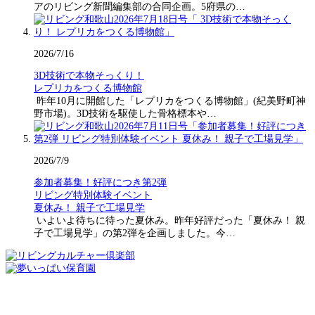
アのリビング新聞編集部の合同企画。5府県の…
2026/7/16
3D技術で本物そっくり！
レプリカをつくる博物館
昨年10月に開館した「レプリカをつくる博物館」(紀美野町神
野市場)。3D技術を駆使した骨格標本や…
2026/7/9
参加者募集！好評につき第2弾
リビング特別体験イベント
夏休み！ 親子で工場見学
いよいよ待ちに待った夏休み。昨年好評だった「夏休み！ 親
子で工場見学」の第2弾を企画しました。今…