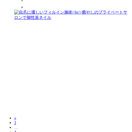
«
1
…