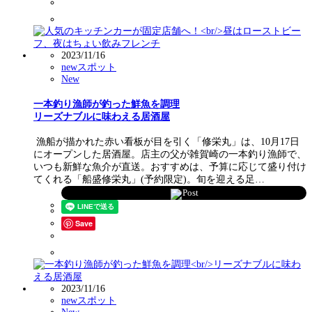
2023/11/16
newスポット
New
一本釣り漁師が釣った鮮魚を調理
リーズナブルに味わえる居酒屋
漁船が描かれた赤い看板が目を引く「修栄丸」は、10月17日
にオープンした居酒屋。店主の父が雑賀崎の一本釣り漁師で、
いつも新鮮な魚介が直送。おすすめは、予算に応じて盛り付け
てくれる「船盛修栄丸」(予約限定)。旬を迎える足…
Post
Save
2023/11/16
newスポット