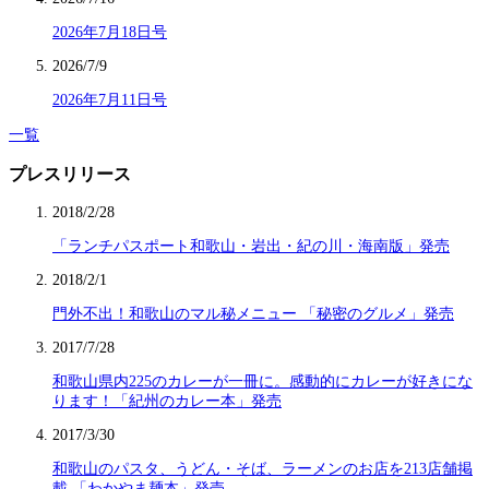
2026年7月18日号
2026/7/9
2026年7月11日号
一覧
プレスリリース
2018/2/28
「ランチパスポート和歌山・岩出・紀の川・海南版」発売
2018/2/1
門外不出！和歌山のマル秘メニュー 「秘密のグルメ」発売
2017/7/28
和歌山県内225のカレーが一冊に。感動的にカレーが好きにな
ります！「紀州のカレー本」発売
2017/3/30
和歌山のパスタ、うどん・そば、ラーメンのお店を213店舗掲
載 「わかやま麺本」発売