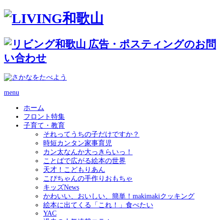
menu
ホーム
フロント特集
子育て・教育
それってうちの子だけですか？
時短カンタン家事育児
カン太なんか大っきらいっ！
ことばで広がる絵本の世界
天才！こどもりあん
こぴちゃんの手作りおもちゃ
キッズNews
かわいい、おいしい、簡単！makimakiクッキング
絵本に出てくる「これ！」食べたい
YAC