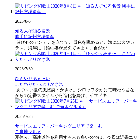
2026/8/6
知る人ぞ知る名景
勝手に紀州穴場遺産
遊び心のアンテナを立てて、景色を眺めると、海には犬やカ
ラス、海岸には熊の姿が見えてきます。自然が…
2026/7/30
ひんやりあま〜い
こだわりたっぷりかき氷
あつ～い夏の風物詩・かき氷。シロップをかけて味わう昔な
がらの定番スタイルから進化を続け、イマドキ…
2026/7/23
サービスエリア・パーキングエリアで楽しむ
ご当地グルメ
夏休み、高速道路を利用する人も多いのでは。今回は近畿エリ