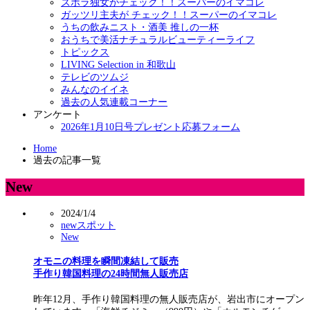
ズボラ独女がチェック！！スーパーのイマコレ
ガッツリ主夫が チェック！！スーパーのイマコレ
うちの飲みニスト・酒美 推しの一杯
おうちで美活ナチュラルビューティーライフ
トピックス
LIVING Selection in 和歌山
テレビのツムジ
みんなのイイネ
過去の人気連載コーナー
アンケート
2026年1月10日号プレゼント応募フォーム
Home
過去の記事一覧
New
2024/1/4
newスポット
New
オモニの料理を瞬間凍結して販売
手作り韓国料理の24時間無人販売店
昨年12月、手作り韓国料理の無人販売店が、岩出市にオープン