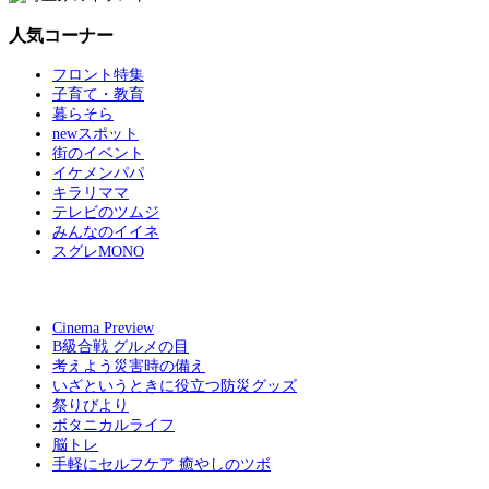
人気コーナー
フロント特集
子育て・教育
暮らそら
newスポット
街のイベント
イケメンパパ
キラリママ
テレビのツムジ
みんなのイイネ
スグレMONO
Cinema Preview
B級合戦 グルメの目
考えよう災害時の備え
いざというときに役立つ防災グッズ
祭りびより
ボタニカルライフ
脳トレ
手軽にセルフケア 癒やしのツボ