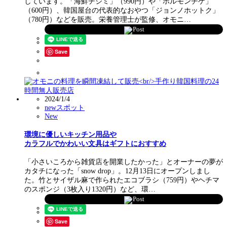
しています。「海鮮チジミ」（990円）や「ホルモンチゲ」
（600円）、韓国屋台の代表的なおやつ「ジョンノホットク」
（780円）などを販売。栄養管理士が監修、オモニ…
Post
Save
2024/1/4
newスポット
New
環境に優しいキッチン用品や
カラフルでかわいい文具はギフトにおすすめ
「小さいころから雑貨店を開業したかった」とオーナーの夢が
カタチになった「snow drop」。12月13日にオープンしまし
た。竹とサイザル麻で作られたエコブラシ（759円）やヘチマ
のスポンジ（3枚入り1320円）など、環…
Post
Save