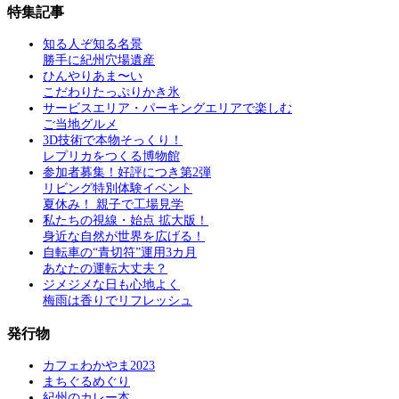
特集記事
知る人ぞ知る名景
勝手に紀州穴場遺産
ひんやりあま〜い
こだわりたっぷりかき氷
サービスエリア・パーキングエリアで楽しむ
ご当地グルメ
3D技術で本物そっくり！
レプリカをつくる博物館
参加者募集！好評につき第2弾
リビング特別体験イベント
夏休み！ 親子で工場見学
私たちの視線・始点 拡大版！
身近な自然が世界を広げる！
自転車の“青切符”運用3カ月
あなたの運転大丈夫？
ジメジメな日も心地よく
梅雨は香りでリフレッシュ
発行物
カフェわかやま2023
まちぐるめぐり
紀州のカレー本