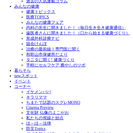
過去の人気連載コラム
みんなの健康
健康トピックス
医療TOPICS
みんなの健康フェア
内科の先生に聞きました！（毎日生き生き健康通信）
歯医者さんに聞きました！（口から始まる健康づくり）
形成外科診療ナビ
協会けんぽ
治療の最前線！専門医に聞く
和歌山市保健所だより
タニタに聞く! 健康づくり
手軽にセルフケア 癒やしのツボ
暮らそら
newスポット
イベント
コーナー
イケメンパパ
キラリママ
ちまたで話題のスグレMONO
Cinema Preview
文化財 仏像のよこがお
私たちの視線と始点
ほ～ほ～法律
防災Topics