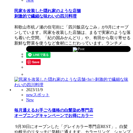
New
民家を改装した隠れ家のような店舗
刺激的で繊細な味わいの四川料理
和歌山市杭ノ瀬の住宅街に「四川飯店なごみ」が9月にオープ
ンしています。民家を改装した店舗は、まるで実家のような落
ち着いた空間。「紀の国みかんどり」や、有田から取り寄せる
新鮮な野菜を使うなど食材にこだわっています。ランチメ…
Post
Save
2023/11/9
newスポット
New
毎月通えるお手ごろ価格の白髪染め専門店
オープニングキャンペーンでお得にカラー
9月30日にオープンした「グレイカラー専門店REST」。白髪
や根元のリタッチに気軽に通えます。カラーリング、シャンプ