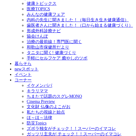
健康トピックス
医療TOPICS
みんなの健康フェア
内科の先生に聞きました！（毎日生き生き健康通信）
歯医者さんに聞きました！（口から始まる健康づくり）
形成外科診療ナビ
協会けんぽ
治療の最前線！専門医に聞く
和歌山市保健所だより
タニタに聞く! 健康づくり
手軽にセルフケア 癒やしのツボ
暮らそら
newスポット
イベント
コーナー
イケメンパパ
キラリママ
ちまたで話題のスグレMONO
Cinema Preview
文化財 仏像のよこがお
私たちの視線と始点
ほ～ほ～法律
防災Topics
ズボラ独女がチェック！！スーパーのイマコレ
ガッツリ主夫が チェック！！スーパーのイマコレ