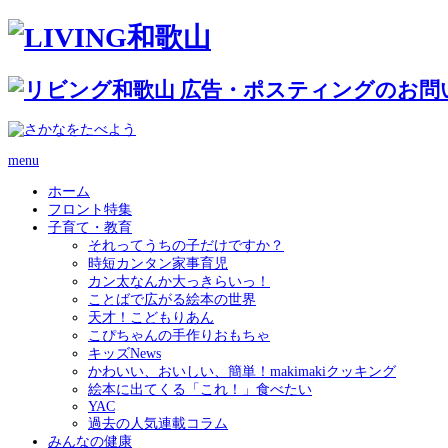
menu
ホーム
フロント特集
子育て・教育
それってうちの子だけですか？
時短カンタン家事育児
カン太なんか大っきらいっ！
ことばで広がる絵本の世界
天才！こどもりあん
こぴちゃんの手作りおもちゃ
キッズNews
かわいい、おいしい、簡単！makimakiクッキング
絵本に出てくる「これ！」食べたい
YAC
過去の人気連載コラム
みんなの健康