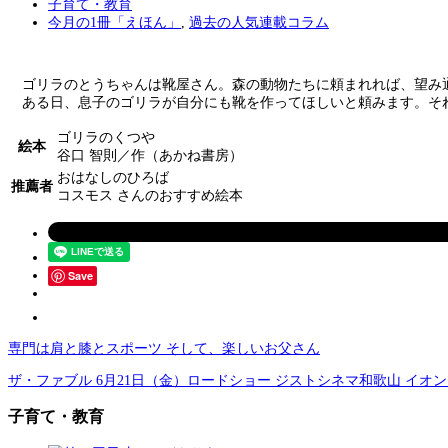
子育て・教育
今月の1冊「えほん」
,
過去の人気連載コラム
ゴリラのとうちゃんは靴屋さん。森の動物たちに頼まれれば、望み
ある日、息子のゴリラが自分にも靴を作ってほしいと頼みます。それ
ゴリラのくつや
絵本
谷口 智則／作（あかね書房）
おはなしのひろば
推薦者
コスモス さんのおすすめ絵本
Save
専門は肩と膝とスポーツ そして、楽しいお父さん
ザ・ファブル 6月21日（金）ロードショー ジストシネマ和歌山 イオ
子育て・教育