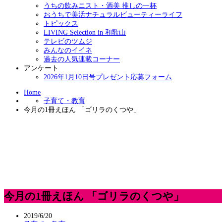
うちの飲みニスト・酒美 推しの一杯
おうちで美活ナチュラルビューティーライフ
トピックス
LIVING Selection in 和歌山
テレビのツムジ
みんなのイイネ
過去の人気連載コーナー
アンケート
2026年1月10日号プレゼント応募フォーム
Home
子育て・教育
今月の1冊えほん 「ゴリラのくつや」
今月の1冊えほん 「ゴリラのくつや」
2019/6/20