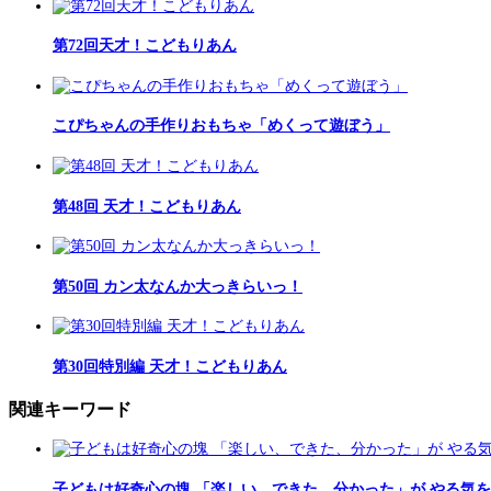
第72回天才！こどもりあん
こぴちゃんの手作りおもちゃ「めくって遊ぼう」
第48回 天才！こどもりあん
第50回 カン太なんか大っきらいっ！
第30回特別編 天才！こどもりあん
関連キーワード
子どもは好奇心の塊 「楽しい、できた、分かった」が やる気