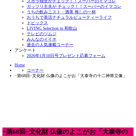
ズボラ独女がチェック！！スーパーのイマコレ
ガッツリ主夫が チェック！！スーパーのイマコレ
うちの飲みニスト・酒美 推しの一杯
おうちで美活ナチュラルビューティーライフ
トピックス
LIVING Selection in 和歌山
テレビのツムジ
みんなのイイネ
過去の人気連載コーナー
アンケート
2026年1月10日号プレゼント応募フォーム
Home
コーナー
−第68回−文化財 仏像のよこがお「大泰寺の十二神将立像」
−第68回−文化財 仏像のよこがお「大泰寺の