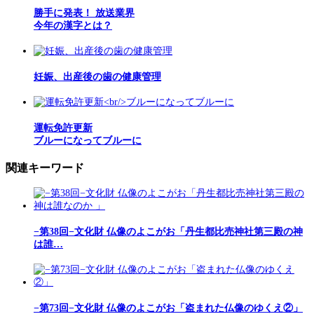
勝手に発表！ 放送業界
今年の漢字とは？
妊娠、出産後の歯の健康管理
運転免許更新
ブルーになってブルーに
関連キーワード
−第38回−文化財 仏像のよこがお「丹生都比売神社第三殿の神
は誰…
−第73回−文化財 仏像のよこがお「盗まれた仏像のゆくえ②」