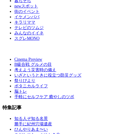
暮らそら
newスポット
街のイベント
イケメンパパ
キラリママ
テレビのツムジ
みんなのイイネ
スグレMONO
Cinema Preview
B級合戦 グルメの目
考えよう災害時の備え
いざというときに役立つ防災グッズ
祭りびより
ボタニカルライフ
脳トレ
手軽にセルフケア 癒やしのツボ
特集記事
知る人ぞ知る名景
勝手に紀州穴場遺産
ひんやりあま〜い