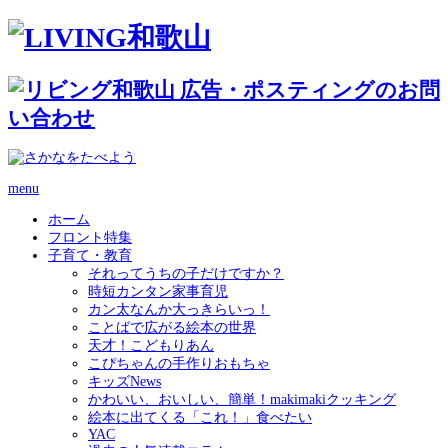
menu
ホーム
フロント特集
子育て・教育
それってうちの子だけですか？
時短カンタン家事育児
カン太なんか大っきらいっ！
ことばで広がる絵本の世界
天才！こどもりあん
こぴちゃんの手作りおもちゃ
キッズNews
かわいい、おいしい、簡単！makimakiクッキング
絵本に出てくる「これ！」食べたい
YAC