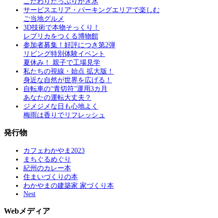
こだわりたっぷりかき氷
サービスエリア・パーキングエリアで楽しむ
ご当地グルメ
3D技術で本物そっくり！
レプリカをつくる博物館
参加者募集！好評につき第2弾
リビング特別体験イベント
夏休み！ 親子で工場見学
私たちの視線・始点 拡大版！
身近な自然が世界を広げる！
自転車の“青切符”運用3カ月
あなたの運転大丈夫？
ジメジメな日も心地よく
梅雨は香りでリフレッシュ
発行物
カフェわかやま2023
まちぐるめぐり
紀州のカレー本
住まいづくりの本
わかやまの建築家 家づくり本
Nest
Webメディア