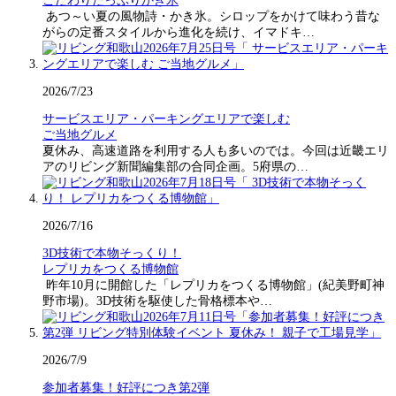
こだわりたっぷりかき氷
あつ～い夏の風物詩・かき氷。シロップをかけて味わう昔な
がらの定番スタイルから進化を続け、イマドキ…
2026/7/23
サービスエリア・パーキングエリアで楽しむ
ご当地グルメ
夏休み、高速道路を利用する人も多いのでは。今回は近畿エリ
アのリビング新聞編集部の合同企画。5府県の…
2026/7/16
3D技術で本物そっくり！
レプリカをつくる博物館
昨年10月に開館した「レプリカをつくる博物館」(紀美野町神
野市場)。3D技術を駆使した骨格標本や…
2026/7/9
参加者募集！好評につき第2弾