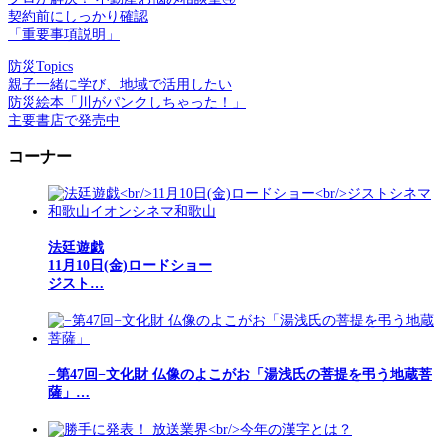
契約前にしっかり確認
「重要事項説明」
防災Topics
親子一緒に学び、地域で活用したい
防災絵本「川がパンクしちゃった！」
主要書店で発売中
コーナー
法廷遊戯
11月10日(金)ロードショー
ジスト…
−第47回−文化財 仏像のよこがお「湯浅氏の菩提を弔う地蔵菩
薩」…