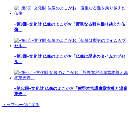
−第8回−文化財 仏像のよこがお「度重なる難を乗り越えた仏
像」
−第3回−文化財 仏像のよこがお「仏像は歴史のタイムカプセ
ル」
−第62回−文化財 仏像のよこがお「熊野本宮護摩堂本尊と湯峯
東光…
トップページに戻る