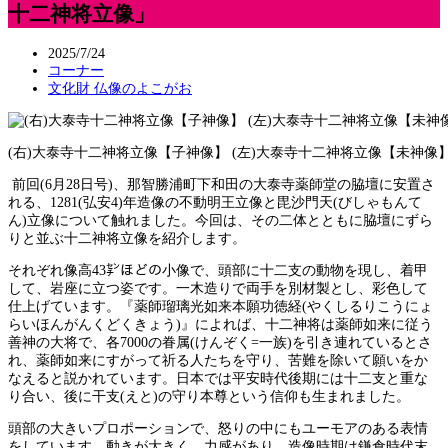
十二神将立像」
2025/7/24
コーナー
文化財 仏像のよこがお
(右)大泰寺十二神将立像【子神像】 (左)大泰寺十二神将立像【未神像
前回(6月28日号)、那智勝浦町下和田の大泰寺薬師堂の脇壇に安置さ
れる、1281(弘安4)年造像の不動明王立像と毘沙門天(びしゃもんて
ん)立像について触れました。今回は、その二体とともに脇壇にずら
りと並ぶ十二神将立像を紹介します。
それぞれ像高43㌢ほどの小像で、頭部に十二支の動物を現し、着甲
して、岩座に立つ姿です。一木造りで両手を別材製とし、彩色して
仕上げています。『薬師瑠璃光如来本願功徳経(やくしるりこうにょ
らいほんがんくどくきょう)』によれば、十二神将は薬師如来に従う
善神の大将で、各7000の眷属(けんぞく=一族)を引き連れているとさ
れ、薬師如来にすがって祈る人たちを守り、苦難を除いて願いをか
なえると説かれています。日本では平安時代後期には十二支と重な
り合い、後に干支(えと)の守り本尊という信仰も生まれました。
頭部の大きいプロポーションで、怒りの中にもユーモアのある表情
をしています。動きが大きく、力感があり、造像時期は鎌倉時代末