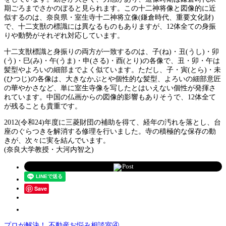
期ごろまでさかのぼると見られます。この十二神将像と図像的に近
似するのは、奈良県・室生寺十二神将立像(鎌倉時代、重要文化財)
で、十二支獣の標識には異なるものもありますが、12体全ての身振
りや動勢がそれぞれ対応しています。
十二支獣標識と身振りの両方が一致するのは、子(ね)・丑(うし)・卯
(う)・巳(み)・午(うま)・申(さる)・酉(とり)の各像で、丑・卯・午は
髪型やよろいの細部までよく似ています。ただし、子・寅(とら)・未
(ひつじ)の各像は、大きなかぶとや個性的な髪型、よろいの細部意匠
の華やかさなど、単に室生寺像を写したとはいえない個性が発揮さ
れています。中国の仏画からの図像的影響もありそうで、12体全て
が残ることも貴重です。
2012(令和24)年度に三菱財団の補助を得て、経年の汚れを落とし、台
座のぐらつきを解消する修理を行いました。寺の積極的な保存の動
きが、次々に実を結んでいます。
(奈良大学教授・大河内智之)
Post
Save
プロが解決！ 不動産お悩み相談室④