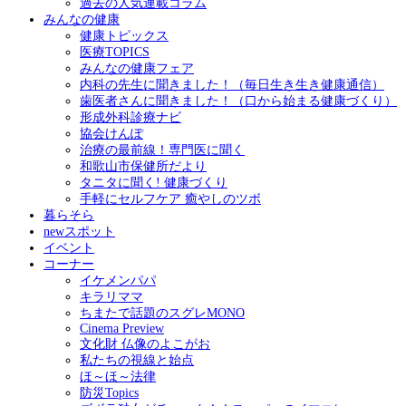
過去の人気連載コラム
みんなの健康
健康トピックス
医療TOPICS
みんなの健康フェア
内科の先生に聞きました！（毎日生き生き健康通信）
歯医者さんに聞きました！（口から始まる健康づくり）
形成外科診療ナビ
協会けんぽ
治療の最前線！専門医に聞く
和歌山市保健所だより
タニタに聞く! 健康づくり
手軽にセルフケア 癒やしのツボ
暮らそら
newスポット
イベント
コーナー
イケメンパパ
キラリママ
ちまたで話題のスグレMONO
Cinema Preview
文化財 仏像のよこがお
私たちの視線と始点
ほ～ほ～法律
防災Topics