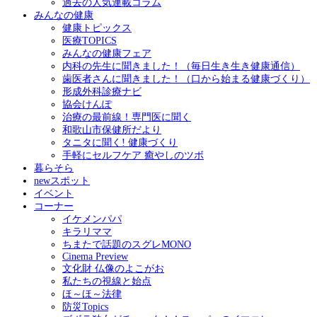
過去の人気連載コラム
みんなの健康
健康トピックス
医療TOPICS
みんなの健康フェア
内科の先生に聞きました！（毎日生き生き健康通信）
歯医者さんに聞きました！（口から始まる健康づくり）
形成外科診療ナビ
協会けんぽ
治療の最前線！専門医に聞く
和歌山市保健所だより
タニタに聞く! 健康づくり
手軽にセルフケア 癒やしのツボ
暮らそら
newスポット
イベント
コーナー
イケメンパパ
キラリママ
ちまたで話題のスグレMONO
Cinema Preview
文化財 仏像のよこがお
私たちの視線と始点
ほ～ほ～法律
防災Topics