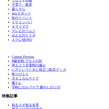
フロント特集
子育て・教育
暮らそら
newスポット
街のイベント
イケメンパパ
キラリママ
テレビのツムジ
みんなのイイネ
スグレMONO
Cinema Preview
B級合戦 グルメの目
考えよう災害時の備え
いざというときに役立つ防災グッズ
祭りびより
ボタニカルライフ
脳トレ
手軽にセルフケア 癒やしのツボ
特集記事
知る人ぞ知る名景