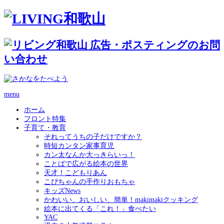
menu
ホーム
フロント特集
子育て・教育
それってうちの子だけですか？
時短カンタン家事育児
カン太なんか大っきらいっ！
ことばで広がる絵本の世界
天才！こどもりあん
こぴちゃんの手作りおもちゃ
キッズNews
かわいい、おいしい、簡単！makimakiクッキング
絵本に出てくる「これ！」食べたい
YAC