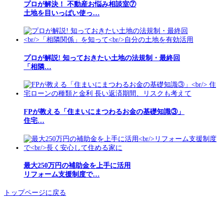
プロが解決！ 不動産お悩み相談室⑦
土地を目いっぱい使っ…
プロが解説! 知っておきたい土地の法規制・最終回
「相隣…
FPが教える「住まいにまつわるお金の基礎知識③」
住宅…
最大250万円の補助金を上手に活用
リフォーム支援制度で…
トップページに戻る