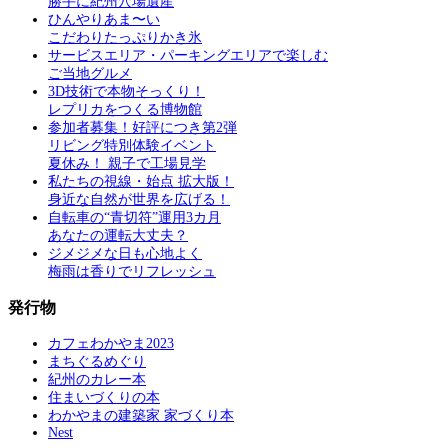
勝手に紀州穴場遺産
ひんやりあま〜い
こだわりたっぷりかき氷
サービスエリア・パーキングエリアで楽しむ
ご当地グルメ
3D技術で本物そっくり！
レプリカをつくる博物館
参加者募集！好評につき第2弾
リビング特別体験イベント
夏休み！ 親子で工場見学
私たちの視線・始点 拡大版！
身近な自然が世界を広げる！
自転車の“青切符”運用3カ月
あなたの運転大丈夫？
ジメジメな日も心地よく
梅雨は香りでリフレッシュ
発行物
カフェわかやま2023
まちぐるめぐり
紀州のカレー本
住まいづくりの本
わかやまの建築家 家づくり本
Nest