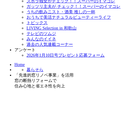
ズボラ独女がチェック！！スーパーのイマコレ
ガッツリ主夫が チェック！！スーパーのイマコレ
うちの飲みニスト・酒美 推しの一杯
おうちで美活ナチュラルビューティーライフ
トピックス
LIVING Selection in 和歌山
テレビのツムジ
みんなのイイネ
過去の人気連載コーナー
アンケート
2026年1月10日号プレゼント応募フォーム
Home
暮らそら
「先進的窓リノベ事業」を活用
窓の断熱リフォームで
住み心地と省エネ性を向上