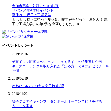
参加者募集！好評につき第2弾
リビング特別体験イベント
夏休み！ 親子で工場見学
いよいよ待ちに待った夏休み。昨年好評だった「夏休み！ 親
子で工場見学」の第2弾を企画しました。今…
イベントレポート
2019/04/26
子育てママ応援スペシャル「ちゃぁるず」の特集連動企画
キッズコーチングを取り入れた「ほめ方・叱り方」セミナーを
開催
2019/02/19
かわいいKYOTO大人女子旅第2弾
2018/11/22
親子防災デイキャンプ「ダンボールオーブンでピザを作ろ
う！」を実施