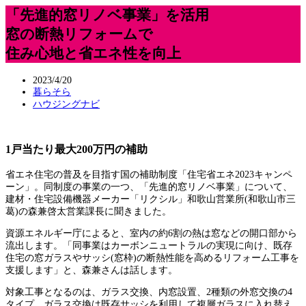
「先進的窓リノベ事業」を活用
窓の断熱リフォームで
住み心地と省エネ性を向上
2023/4/20
暮らそら
ハウジングナビ
1戸当たり最大200万円の補助
省エネ住宅の普及を目指す国の補助制度「住宅省エネ2023キャンペ
ーン」。同制度の事業の一つ、「先進的窓リノベ事業」について、
建材・住宅設備機器メーカー「リクシル」和歌山営業所(和歌山市三
葛)の森兼啓太営業課長に聞きました。
資源エネルギー庁によると、室内の約6割の熱は窓などの開口部から
流出します。「同事業はカーボンニュートラルの実現に向け、既存
住宅の窓ガラスやサッシ(窓枠)の断熱性能を高めるリフォーム工事を
支援します」と、森兼さんは話します。
対象工事となるのは、ガラス交換、内窓設置、2種類の外窓交換の4
タイプ。ガラス交換は既存サッシを利用して複層ガラスに入れ替え