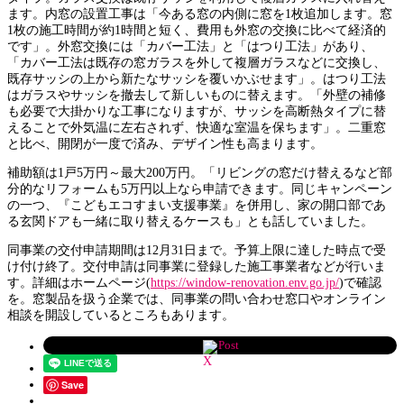
ます。内窓の設置工事は「今ある窓の内側に窓を1枚追加します。窓
1枚の施工時間が約1時間と短く、費用も外窓の交換に比べて経済的
です」。外窓交換には「カバー工法」と「はつり工法」があり、
「カバー工法は既存の窓ガラスを外して複層ガラスなどに交換し、
既存サッシの上から新たなサッシを覆いかぶせます」。はつり工法
はガラスやサッシを撤去して新しいものに替えます。「外壁の補修
も必要で大掛かりな工事になりますが、サッシを高断熱タイプに替
えることで外気温に左右されず、快適な室温を保ちます」。二重窓
と比べ、開閉が一度で済み、デザイン性も高まります。
補助額は1戸5万円～最大200万円。「リビングの窓だけ替えるなど部
分的なリフォームも5万円以上なら申請できます。同じキャンペーン
の一つ、『こどもエコすまい支援事業』を併用し、家の開口部であ
る玄関ドアも一緒に取り替えるケースも」とも話していました。
同事業の交付申請期間は12月31日まで。予算上限に達した時点で受
け付け終了。交付申請は同事業に登録した施工事業者などが行いま
す。詳細はホームページ(
https://window-renovation.env.go.jp/
)で確認
を。窓製品を扱う企業では、同事業の問い合わせ窓口やオンライン
相談を開設しているところもあります。
Post
Save