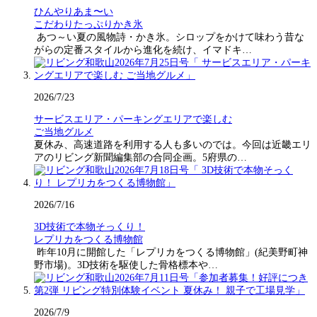
ひんやりあま〜い
こだわりたっぷりかき氷
あつ～い夏の風物詩・かき氷。シロップをかけて味わう昔な
がらの定番スタイルから進化を続け、イマドキ…
2026/7/23
サービスエリア・パーキングエリアで楽しむ
ご当地グルメ
夏休み、高速道路を利用する人も多いのでは。今回は近畿エリ
アのリビング新聞編集部の合同企画。5府県の…
2026/7/16
3D技術で本物そっくり！
レプリカをつくる博物館
昨年10月に開館した「レプリカをつくる博物館」(紀美野町神
野市場)。3D技術を駆使した骨格標本や…
2026/7/9