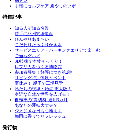
脳トレ
手軽にセルフケア 癒やしのツボ
特集記事
知る人ぞ知る名景
勝手に紀州穴場遺産
ひんやりあま〜い
こだわりたっぷりかき氷
サービスエリア・パーキングエリアで楽しむ
ご当地グルメ
3D技術で本物そっくり！
レプリカをつくる博物館
参加者募集！好評につき第2弾
リビング特別体験イベント
夏休み！ 親子で工場見学
私たちの視線・始点 拡大版！
身近な自然が世界を広げる！
自転車の“青切符”運用3カ月
あなたの運転大丈夫？
ジメジメな日も心地よく
梅雨は香りでリフレッシュ
発行物