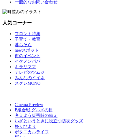
一般的なお問い合わせ
人気コーナー
フロント特集
子育て・教育
暮らそら
newスポット
街のイベント
イケメンパパ
キラリママ
テレビのツムジ
みんなのイイネ
スグレMONO
Cinema Preview
B級合戦 グルメの目
考えよう災害時の備え
いざというときに役立つ防災グッズ
祭りびより
ボタニカルライフ