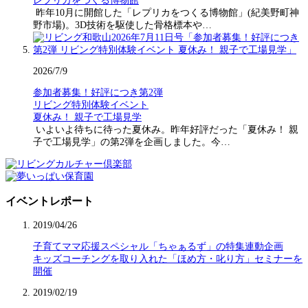
レプリカをつくる博物館
昨年10月に開館した「レプリカをつくる博物館」(紀美野町神
野市場)。3D技術を駆使した骨格標本や…
2026/7/9
参加者募集！好評につき第2弾
リビング特別体験イベント
夏休み！ 親子で工場見学
いよいよ待ちに待った夏休み。昨年好評だった「夏休み！ 親
子で工場見学」の第2弾を企画しました。今…
イベントレポート
2019/04/26
子育てママ応援スペシャル「ちゃぁるず」の特集連動企画
キッズコーチングを取り入れた「ほめ方・叱り方」セミナーを
開催
2019/02/19