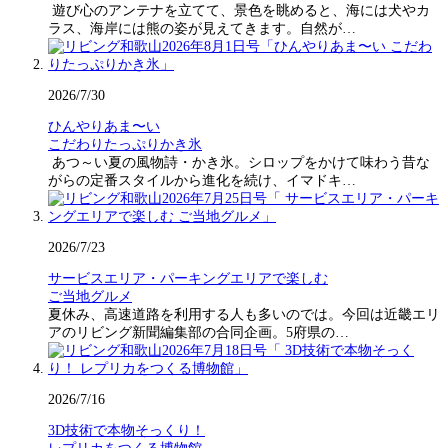
遊び心のアンテナを立てて、景色を眺めると、海には犬やカ
ラス、海岸には熊の姿が見えてきます。自然が…
2026/7/30
ひんやりあま〜い
こだわりたっぷりかき氷
あつ～い夏の風物詩・かき氷。シロップをかけて味わう昔な
がらの定番スタイルから進化を続け、イマドキ…
2026/7/23
サービスエリア・パーキングエリアで楽しむ
ご当地グルメ
夏休み、高速道路を利用する人も多いのでは。今回は近畿エリ
アのリビング新聞編集部の合同企画。5府県の…
2026/7/16
3D技術で本物そっくり！