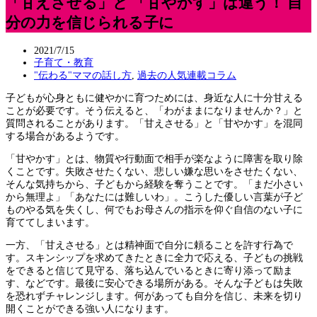
「甘えさせる」と 「甘やかす」は違う！ 自
分の力を信じられる子に
2021/7/15
子育て・教育
"伝わる"ママの話し方
,
過去の人気連載コラム
子どもが心身ともに健やかに育つためには、身近な人に十分甘える
ことが必要です。そう伝えると、「わがままになりませんか？」と
質問されることがあります。「甘えさせる」と「甘やかす」を混同
する場合があるようです。
「甘やかす」とは、物質や行動面で相手が楽なように障害を取り除
くことです。失敗させたくない、悲しい嫌な思いをさせたくない、
そんな気持ちから、子どもから経験を奪うことです。「まだ小さい
から無理よ」「あなたには難しいわ」。こうした優しい言葉が子ど
ものやる気を失くし、何でもお母さんの指示を仰ぐ自信のない子に
育ててしまいます。
一方、「甘えさせる」とは精神面で自分に頼ることを許す行為で
す。スキンシップを求めてきたときに全力で応える、子どもの挑戦
をできると信じて見守る、落ち込んでいるときに寄り添って励ま
す、などです。最後に安心できる場所がある。そんな子どもは失敗
を恐れずチャレンジします。何があっても自分を信じ、未来を切り
開くことができる強い人になります。