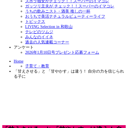
ズボラ独女がチェック！！スーパーのイマコレ
ガッツリ主夫が チェック！！スーパーのイマコレ
うちの飲みニスト・酒美 推しの一杯
おうちで美活ナチュラルビューティーライフ
トピックス
LIVING Selection in 和歌山
テレビのツムジ
みんなのイイネ
過去の人気連載コーナー
アンケート
2026年1月10日号プレゼント応募フォーム
Home
子育て・教育
「甘えさせる」と 「甘やかす」は違う！ 自分の力を信じられ
る子に