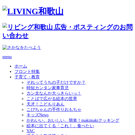
menu
ホーム
フロント特集
子育て・教育
それってうちの子だけですか？
時短カンタン家事育児
カン太なんか大っきらいっ！
ことばで広がる絵本の世界
天才！こどもりあん
こぴちゃんの手作りおもちゃ
キッズNews
かわいい、おいしい、簡単！makimakiクッキング
絵本に出てくる「これ！」食べたい
YAC