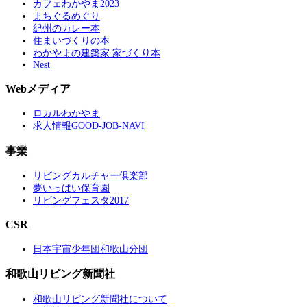
カフェわかやま2023
まちぐるめぐり
紀州のカレー本
住まいづくりの本
わかやまの建築家 家づくり本
Nest
Webメディア
ロカルわかやま
求人情報GOOD-JOB-NAVI
事業
リビングカルチャー倶楽部
夢いっぱい保育園
リビングフェスタ2017
CSR
日本宇宙少年団和歌山分団
和歌山リビング新聞社
和歌山リビング新聞社について