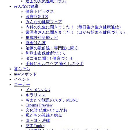
過去の人気連載コラム
みんなの健康
健康トピックス
医療TOPICS
みんなの健康フェア
内科の先生に聞きました！（毎日生き生き健康通信）
歯医者さんに聞きました！（口から始まる健康づくり）
形成外科診療ナビ
協会けんぽ
治療の最前線！専門医に聞く
和歌山市保健所だより
タニタに聞く! 健康づくり
手軽にセルフケア 癒やしのツボ
暮らそら
newスポット
イベント
コーナー
イケメンパパ
キラリママ
ちまたで話題のスグレMONO
Cinema Preview
文化財 仏像のよこがお
私たちの視線と始点
ほ～ほ～法律
防災Topics