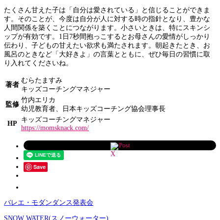
たくさん甘えた子は「自分は愛されている」と信じることができま
す。そのことが、今度は自分が人に対する時の指針となり、豊かな
人間関係を築くことにつながります。小さいときは、特にスキンシ
ップが有効です。1日7秒間抱っこするとお母さんの愛情がしっかり
伝わり、子どもの甘えたい欲求も満たされます。朝起きたとき、お
風呂のときなど「大好きよ」の言葉とともに、ぜひ毎日の習慣に取
り入れてくださいね。
むらたますみ
著者
キッズコーチングマネジャー
竹内エリカ
監修
幼児教育者、日本キッズコーチング協会理事長
キッズコーチングマネジャー
HP
https://momsknack.com/
Post
Save
バレエ・モダンダンス発表会
SNOW WATER(スノーウォーター)