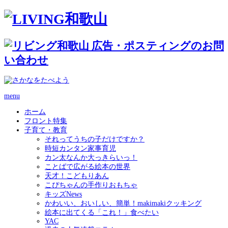
menu
ホーム
フロント特集
子育て・教育
それってうちの子だけですか？
時短カンタン家事育児
カン太なんか大っきらいっ！
ことばで広がる絵本の世界
天才！こどもりあん
こぴちゃんの手作りおもちゃ
キッズNews
かわいい、おいしい、簡単！makimakiクッキング
絵本に出てくる「これ！」食べたい
YAC