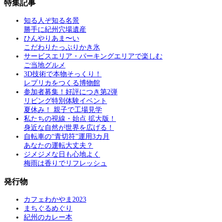
特集記事
知る人ぞ知る名景
勝手に紀州穴場遺産
ひんやりあま〜い
こだわりたっぷりかき氷
サービスエリア・パーキングエリアで楽しむ
ご当地グルメ
3D技術で本物そっくり！
レプリカをつくる博物館
参加者募集！好評につき第2弾
リビング特別体験イベント
夏休み！ 親子で工場見学
私たちの視線・始点 拡大版！
身近な自然が世界を広げる！
自転車の“青切符”運用3カ月
あなたの運転大丈夫？
ジメジメな日も心地よく
梅雨は香りでリフレッシュ
発行物
カフェわかやま2023
まちぐるめぐり
紀州のカレー本