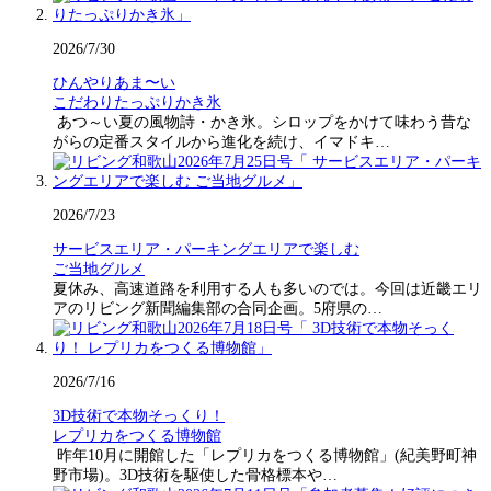
2026/7/30
ひんやりあま〜い
こだわりたっぷりかき氷
あつ～い夏の風物詩・かき氷。シロップをかけて味わう昔な
がらの定番スタイルから進化を続け、イマドキ…
2026/7/23
サービスエリア・パーキングエリアで楽しむ
ご当地グルメ
夏休み、高速道路を利用する人も多いのでは。今回は近畿エリ
アのリビング新聞編集部の合同企画。5府県の…
2026/7/16
3D技術で本物そっくり！
レプリカをつくる博物館
昨年10月に開館した「レプリカをつくる博物館」(紀美野町神
野市場)。3D技術を駆使した骨格標本や…