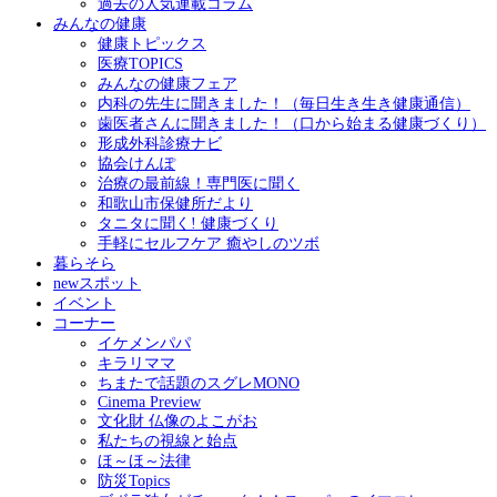
過去の人気連載コラム
みんなの健康
健康トピックス
医療TOPICS
みんなの健康フェア
内科の先生に聞きました！（毎日生き生き健康通信）
歯医者さんに聞きました！（口から始まる健康づくり）
形成外科診療ナビ
協会けんぽ
治療の最前線！専門医に聞く
和歌山市保健所だより
タニタに聞く! 健康づくり
手軽にセルフケア 癒やしのツボ
暮らそら
newスポット
イベント
コーナー
イケメンパパ
キラリママ
ちまたで話題のスグレMONO
Cinema Preview
文化財 仏像のよこがお
私たちの視線と始点
ほ～ほ～法律
防災Topics