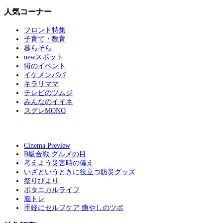
人気コーナー
フロント特集
子育て・教育
暮らそら
newスポット
街のイベント
イケメンパパ
キラリママ
テレビのツムジ
みんなのイイネ
スグレMONO
Cinema Preview
B級合戦 グルメの目
考えよう災害時の備え
いざというときに役立つ防災グッズ
祭りびより
ボタニカルライフ
脳トレ
手軽にセルフケア 癒やしのツボ