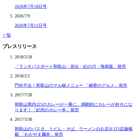
2026年7月18日号
2026/7/9
2026年7月11日号
一覧
プレスリリース
2018/2/28
「ランチパスポート和歌山・岩出・紀の川・海南版」発売
2018/2/1
門外不出！和歌山のマル秘メニュー 「秘密のグルメ」発売
2017/7/28
和歌山県内225のカレーが一冊に。感動的にカレーが好きにな
ります！「紀州のカレー本」発売
2017/3/30
和歌山のパスタ、うどん・そば、ラーメンのお店を213店舗掲
載 「わかやま麺本」発売