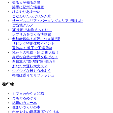
知る人ぞ知る名景
勝手に紀州穴場遺産
ひんやりあま〜い
こだわりたっぷりかき氷
サービスエリア・パーキングエリアで楽しむ
ご当地グルメ
3D技術で本物そっくり！
レプリカをつくる博物館
参加者募集！好評につき第2弾
リビング特別体験イベント
夏休み！ 親子で工場見学
私たちの視線・始点 拡大版！
身近な自然が世界を広げる！
自転車の“青切符”運用3カ月
あなたの運転大丈夫？
ジメジメな日も心地よく
梅雨は香りでリフレッシュ
発行物
カフェわかやま2023
まちぐるめぐり
紀州のカレー本
住まいづくりの本
わかやまの建築家 家づくり本