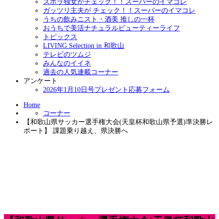
ズボラ独女がチェック！！スーパーのイマコレ
ガッツリ主夫が チェック！！スーパーのイマコレ
うちの飲みニスト・酒美 推しの一杯
おうちで美活ナチュラルビューティーライフ
トピックス
LIVING Selection in 和歌山
テレビのツムジ
みんなのイイネ
過去の人気連載コーナー
アンケート
2026年1月10日号プレゼント応募フォーム
Home
コーナー
【和歌山県サッカー選手権大会(天皇杯和歌山県予選)準決勝レ
ポート】 課題乗り越え、県決勝へ