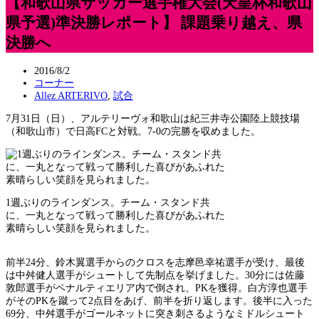
【和歌山県サッカー選手権大会(天皇杯和歌山
県予選)準決勝レポート】 課題乗り越え、県
決勝へ
2016/8/2
コーナー
Allez ARTERIVO
,
試合
7月31日（日）、アルテリーヴォ和歌山は紀三井寺公園陸上競技場
（和歌山市）で日高FCと対戦。7-0の完勝を収めました。
1週ぶりのラインダンス。チーム・スタンド共
に、一丸となって戦って勝利した喜びがあふれた
素晴らしい笑顔を見られました。
前半24分、鈴木翼選手からのクロスを志摩邑幸祐選手が受け、最後
は中舛健人選手がシュートして先制点を挙げました。30分には佐藤
敦郎選手がペナルティエリア内で倒され、PKを獲得。白方淳也選手
がそのPKを蹴って2点目をあげ、前半を折り返します。後半に入った
69分、中舛選手がゴールネットに突き刺さるようなミドルシュート