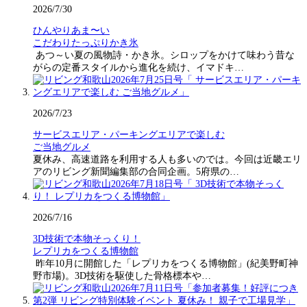
2026/7/30
ひんやりあま〜い
こだわりたっぷりかき氷
あつ～い夏の風物詩・かき氷。シロップをかけて味わう昔な
がらの定番スタイルから進化を続け、イマドキ…
2026/7/23
サービスエリア・パーキングエリアで楽しむ
ご当地グルメ
夏休み、高速道路を利用する人も多いのでは。今回は近畿エリ
アのリビング新聞編集部の合同企画。5府県の…
2026/7/16
3D技術で本物そっくり！
レプリカをつくる博物館
昨年10月に開館した「レプリカをつくる博物館」(紀美野町神
野市場)。3D技術を駆使した骨格標本や…