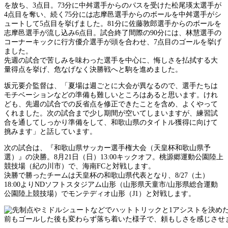
を放ち、3点目。73分に中舛選手からのパスを受けた松尾瑛太選手が
4点目を奪い、続く75分には志摩邑選手からのボールを中舛選手がシ
ュートして5点目を挙げました。81分に佐藤敦郎選手からのボールを
志摩邑選手が流し込み6点目。試合終了間際の90分には、林慧選手の
コーナーキックに行方優介選手が頭を合わせ、7点目のゴールを挙げ
ました。
先週の試合で苦しみを味わった選手を中心に、悔しさを払拭する大
量得点を挙げ、危なげなく決勝戦へと駒を進めました。
坂元要介監督は、「夏場は週ごとに大会が異なるので、選手たちは
モチベーションなどの準備も難しいところはあると思います。けれ
ども、先週の試合での反省点を修正できたことを含め、よくやって
くれました。次の試合まで少し期間が空いてしまいますが、練習試
合を通してしっかり準備をして、和歌山県のタイトル獲得に向けて
挑みます」と話しています。
次の試合は、『和歌山県サッカー選手権大会（天皇杯和歌山県予
選）』の決勝。8月21日（日）13:00キックオフ。桃源郷運動公園陸上
競技場（紀の川市）で、海南FCと対戦します。
決勝で勝ったチームは天皇杯の和歌山県代表となり、8/27（土）
18:00よりNDソフトスタジアム山形（山形県天童市/山形県総合運動
公園陸上競技場）でモンテディオ山形（J1）と対戦します。