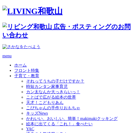
menu
ホーム
フロント特集
子育て・教育
それってうちの子だけですか？
時短カンタン家事育児
カン太なんか大っきらいっ！
ことばで広がる絵本の世界
天才！こどもりあん
こぴちゃんの手作りおもちゃ
キッズNews
かわいい、おいしい、簡単！makimakiクッキング
絵本に出てくる「これ！」食べたい
YAC