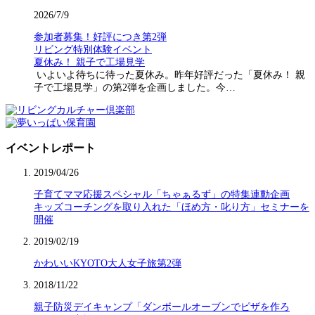
2026/7/9
参加者募集！好評につき第2弾
リビング特別体験イベント
夏休み！ 親子で工場見学
いよいよ待ちに待った夏休み。昨年好評だった「夏休み！ 親
子で工場見学」の第2弾を企画しました。今…
イベントレポート
2019/04/26
子育てママ応援スペシャル「ちゃぁるず」の特集連動企画
キッズコーチングを取り入れた「ほめ方・叱り方」セミナーを
開催
2019/02/19
かわいいKYOTO大人女子旅第2弾
2018/11/22
親子防災デイキャンプ「ダンボールオーブンでピザを作ろ