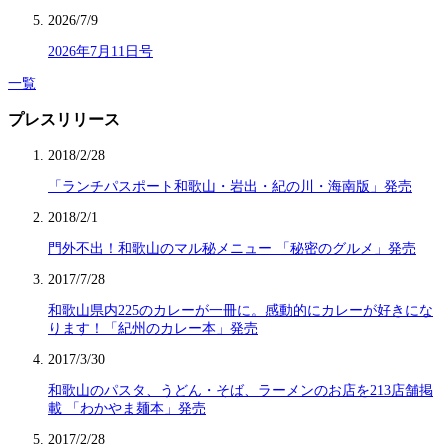
2026/7/9
2026年7月11日号
一覧
プレスリリース
2018/2/28
「ランチパスポート和歌山・岩出・紀の川・海南版」発売
2018/2/1
門外不出！和歌山のマル秘メニュー 「秘密のグルメ」発売
2017/7/28
和歌山県内225のカレーが一冊に。感動的にカレーが好きにな
ります！「紀州のカレー本」発売
2017/3/30
和歌山のパスタ、うどん・そば、ラーメンのお店を213店舗掲
載 「わかやま麺本」発売
2017/2/28