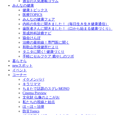
過去の人気連載コラム
みんなの健康
健康トピックス
医療TOPICS
みんなの健康フェア
内科の先生に聞きました！（毎日生き生き健康通信）
歯医者さんに聞きました！（口から始まる健康づくり）
形成外科診療ナビ
協会けんぽ
治療の最前線！専門医に聞く
和歌山市保健所だより
タニタに聞く! 健康づくり
手軽にセルフケア 癒やしのツボ
暮らそら
newスポット
イベント
コーナー
イケメンパパ
キラリママ
ちまたで話題のスグレMONO
Cinema Preview
文化財 仏像のよこがお
私たちの視線と始点
ほ～ほ～法律
防災Topics