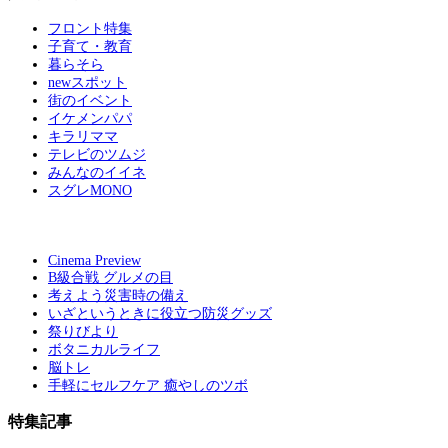
フロント特集
子育て・教育
暮らそら
newスポット
街のイベント
イケメンパパ
キラリママ
テレビのツムジ
みんなのイイネ
スグレMONO
Cinema Preview
B級合戦 グルメの目
考えよう災害時の備え
いざというときに役立つ防災グッズ
祭りびより
ボタニカルライフ
脳トレ
手軽にセルフケア 癒やしのツボ
特集記事