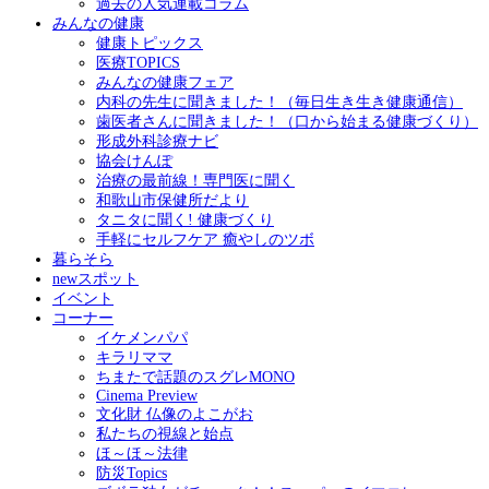
過去の人気連載コラム
みんなの健康
健康トピックス
医療TOPICS
みんなの健康フェア
内科の先生に聞きました！（毎日生き生き健康通信）
歯医者さんに聞きました！（口から始まる健康づくり）
形成外科診療ナビ
協会けんぽ
治療の最前線！専門医に聞く
和歌山市保健所だより
タニタに聞く! 健康づくり
手軽にセルフケア 癒やしのツボ
暮らそら
newスポット
イベント
コーナー
イケメンパパ
キラリママ
ちまたで話題のスグレMONO
Cinema Preview
文化財 仏像のよこがお
私たちの視線と始点
ほ～ほ～法律
防災Topics