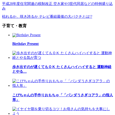
平成28年度住宅関連の税制改正 空き家や3世代同居などの特例盛り込
み
枯れるか、咲き誇るか テレビ番組最後の大バクチとは!?
子育て・教育
Birthday Present
歩き出すのが遅くてもＯＫ たくさんハイハイすると 運動神経
とやる…
こぴちゃんの手作りおもちゃ「「パンダうさぎコアラ」の指人
形」