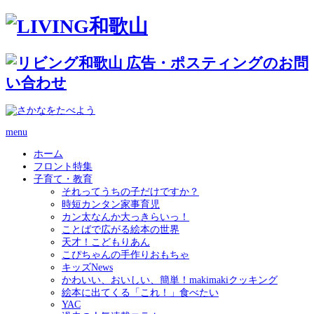
menu
ホーム
フロント特集
子育て・教育
それってうちの子だけですか？
時短カンタン家事育児
カン太なんか大っきらいっ！
ことばで広がる絵本の世界
天才！こどもりあん
こぴちゃんの手作りおもちゃ
キッズNews
かわいい、おいしい、簡単！makimakiクッキング
絵本に出てくる「これ！」食べたい
YAC