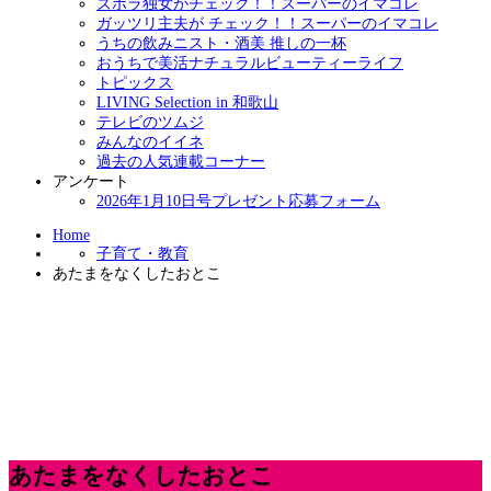
ズボラ独女がチェック！！スーパーのイマコレ
ガッツリ主夫が チェック！！スーパーのイマコレ
うちの飲みニスト・酒美 推しの一杯
おうちで美活ナチュラルビューティーライフ
トピックス
LIVING Selection in 和歌山
テレビのツムジ
みんなのイイネ
過去の人気連載コーナー
アンケート
2026年1月10日号プレゼント応募フォーム
Home
子育て・教育
あたまをなくしたおとこ
あたまをなくしたおとこ