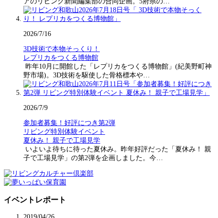
アのリビング新聞編集部の合同企画。5府県の…
2026/7/16
3D技術で本物そっくり！
レプリカをつくる博物館
昨年10月に開館した「レプリカをつくる博物館」(紀美野町神
野市場)。3D技術を駆使した骨格標本や…
2026/7/9
参加者募集！好評につき第2弾
リビング特別体験イベント
夏休み！ 親子で工場見学
いよいよ待ちに待った夏休み。昨年好評だった「夏休み！ 親
子で工場見学」の第2弾を企画しました。今…
イベントレポート
2019/04/26