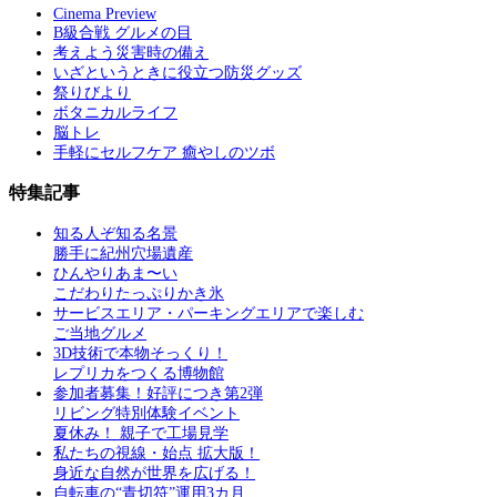
Cinema Preview
B級合戦 グルメの目
考えよう災害時の備え
いざというときに役立つ防災グッズ
祭りびより
ボタニカルライフ
脳トレ
手軽にセルフケア 癒やしのツボ
特集記事
知る人ぞ知る名景
勝手に紀州穴場遺産
ひんやりあま〜い
こだわりたっぷりかき氷
サービスエリア・パーキングエリアで楽しむ
ご当地グルメ
3D技術で本物そっくり！
レプリカをつくる博物館
参加者募集！好評につき第2弾
リビング特別体験イベント
夏休み！ 親子で工場見学
私たちの視線・始点 拡大版！
身近な自然が世界を広げる！
自転車の“青切符”運用3カ月