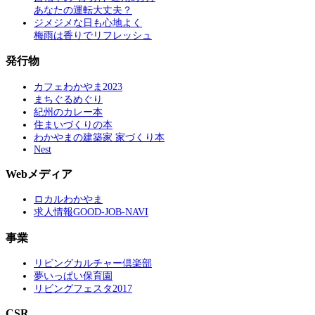
あなたの運転大丈夫？
ジメジメな日も心地よく
梅雨は香りでリフレッシュ
発行物
カフェわかやま2023
まちぐるめぐり
紀州のカレー本
住まいづくりの本
わかやまの建築家 家づくり本
Nest
Webメディア
ロカルわかやま
求人情報GOOD-JOB-NAVI
事業
リビングカルチャー倶楽部
夢いっぱい保育園
リビングフェスタ2017
CSR