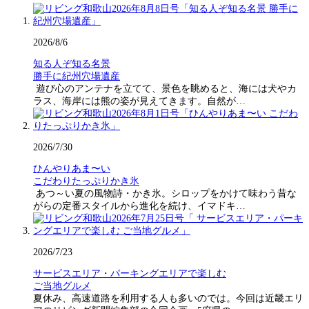
2026/8/6
知る人ぞ知る名景
勝手に紀州穴場遺産
遊び心のアンテナを立てて、景色を眺めると、海には犬やカ
ラス、海岸には熊の姿が見えてきます。自然が…
2026/7/30
ひんやりあま〜い
こだわりたっぷりかき氷
あつ～い夏の風物詩・かき氷。シロップをかけて味わう昔な
がらの定番スタイルから進化を続け、イマドキ…
2026/7/23
サービスエリア・パーキングエリアで楽しむ
ご当地グルメ
夏休み、高速道路を利用する人も多いのでは。今回は近畿エリ