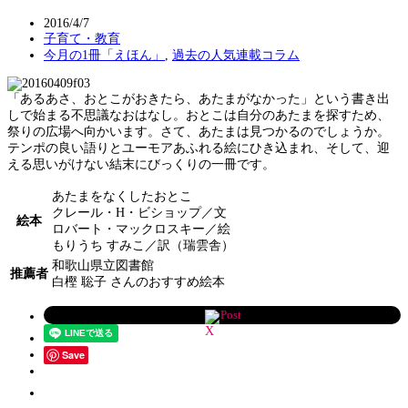
2016/4/7
子育て・教育
今月の1冊「えほん」
,
過去の人気連載コラム
「あるあさ、おとこがおきたら、あたまがなかった」という書き出
しで始まる不思議なおはなし。おとこは自分のあたまを探すため、
祭りの広場へ向かいます。さて、あたまは見つかるのでしょうか。
テンポの良い語りとユーモアあふれる絵にひき込まれ、そして、迎
える思いがけない結末にびっくりの一冊です。
あたまをなくしたおとこ
クレール・H・ビショップ／文
絵本
ロバート・マックロスキー／絵
もりうち すみこ／訳（瑞雲舎）
和歌山県立図書館
推薦者
白樫 聡子 さんのおすすめ絵本
Post
Save