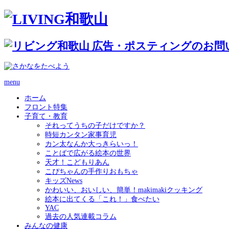
menu
ホーム
フロント特集
子育て・教育
それってうちの子だけですか？
時短カンタン家事育児
カン太なんか大っきらいっ！
ことばで広がる絵本の世界
天才！こどもりあん
こぴちゃんの手作りおもちゃ
キッズNews
かわいい、おいしい、簡単！makimakiクッキング
絵本に出てくる「これ！」食べたい
YAC
過去の人気連載コラム
みんなの健康