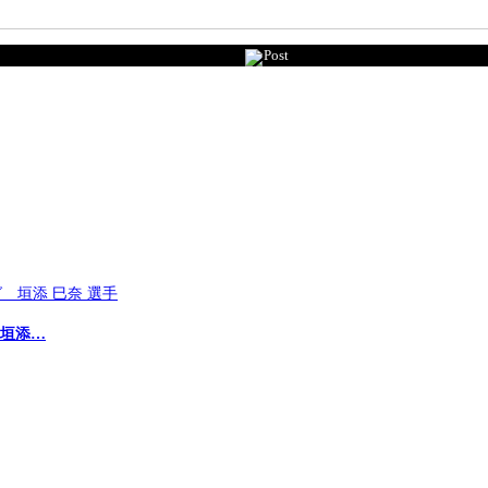
Post
 垣添…