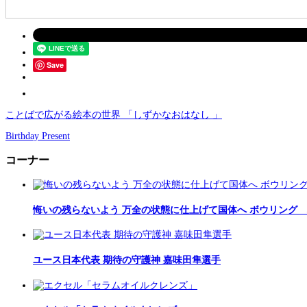
Save
ことばで広がる絵本の世界 「しずかなおはなし 」
Birthday Present
コーナー
悔いの残らないよう 万全の状態に仕上げて国体へ ボウリング
ユース日本代表 期待の守護神 嘉味田隼選手