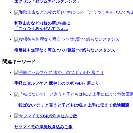
エクセル「セラムオイルクレンズ」
和歌山市など71校の新1年生に
「こうつうあんぜんてちょ…
復帰後も無理なく両立 “パパ気質”で怒らないスタンス
関連キーワード
手軽にセルフケア 癒やしのツボ vol.47 肩こり
「転ばないで!」と言うと子どもは転ぶ 上手に伝えて危険回避
サツマイモの洋風炊き込みご飯