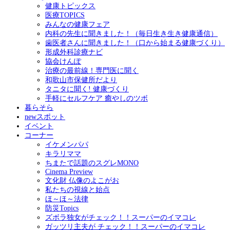
健康トピックス
医療TOPICS
みんなの健康フェア
内科の先生に聞きました！（毎日生き生き健康通信）
歯医者さんに聞きました！（口から始まる健康づくり）
形成外科診療ナビ
協会けんぽ
治療の最前線！専門医に聞く
和歌山市保健所だより
タニタに聞く! 健康づくり
手軽にセルフケア 癒やしのツボ
暮らそら
newスポット
イベント
コーナー
イケメンパパ
キラリママ
ちまたで話題のスグレMONO
Cinema Preview
文化財 仏像のよこがお
私たちの視線と始点
ほ～ほ～法律
防災Topics
ズボラ独女がチェック！！スーパーのイマコレ
ガッツリ主夫が チェック！！スーパーのイマコレ