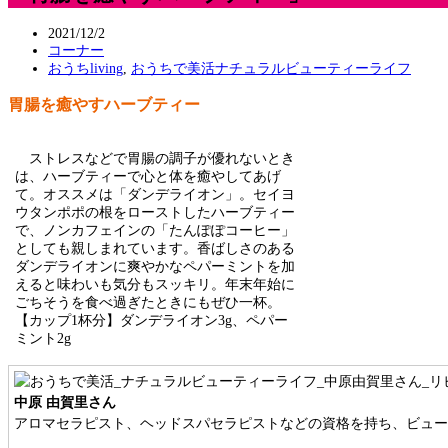
2021/12/2
コーナー
おうちliving
,
おうちで美活ナチュラルビューティーライフ
胃腸を癒やすハーブティー
ストレスなどで胃腸の調子が優れないとき
は、ハーブティーで心と体を癒やしてあげ
て。オススメは「ダンデライオン」。セイヨ
ウタンポポの根をローストしたハーブティー
で、ノンカフェインの「たんぽぽコーヒー」
としても親しまれています。香ばしさのある
ダンデライオンに爽やかなペパーミントを加
えると味わいも気分もスッキリ。年末年始に
ごちそうを食べ過ぎたときにもぜひ一杯。
【カップ1杯分】ダンデライオン3g、ペパー
ミント2g
中原 由賀里さん
アロマセラピスト、ヘッドスパセラピストなどの資格を持ち、ビュ