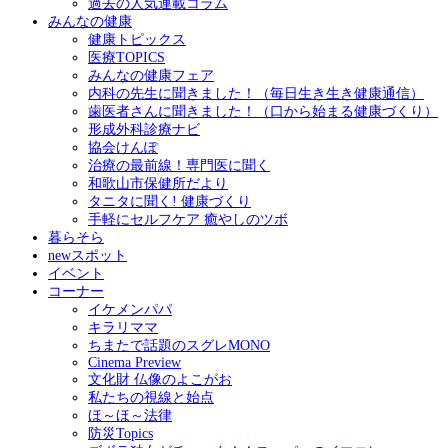
過去の人気連載コラム
みんなの健康
健康トピックス
医療TOPICS
みんなの健康フェア
内科の先生に聞きました！（毎日生き生き健康通信）
歯医者さんに聞きました！（口から始まる健康づくり）
形成外科診療ナビ
協会けんぽ
治療の最前線！専門医に聞く
和歌山市保健所だより
タニタに聞く! 健康づくり
手軽にセルフケア 癒やしのツボ
暮らそら
newスポット
イベント
コーナー
イケメンパパ
キラリママ
ちまたで話題のスグレMONO
Cinema Preview
文化財 仏像のよこがお
私たちの視線と始点
ほ～ほ～法律
防災Topics