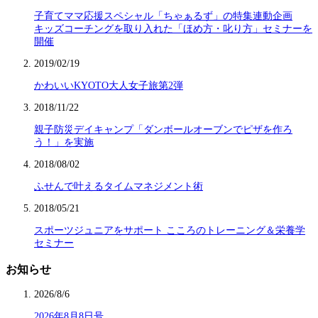
子育てママ応援スペシャル「ちゃぁるず」の特集連動企画
キッズコーチングを取り入れた「ほめ方・叱り方」セミナーを
開催
2019/02/19
かわいいKYOTO大人女子旅第2弾
2018/11/22
親子防災デイキャンプ「ダンボールオーブンでピザを作ろ
う！」を実施
2018/08/02
ふせんで叶えるタイムマネジメント術
2018/05/21
スポーツジュニアをサポート こころのトレーニング＆栄養学
セミナー
お知らせ
2026/8/6
2026年8月8日号