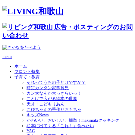
menu
ホーム
フロント特集
子育て・教育
それってうちの子だけですか？
時短カンタン家事育児
カン太なんか大っきらいっ！
ことばで広がる絵本の世界
天才！こどもりあん
こぴちゃんの手作りおもちゃ
キッズNews
かわいい、おいしい、簡単！makimakiクッキング
絵本に出てくる「これ！」食べたい
YAC