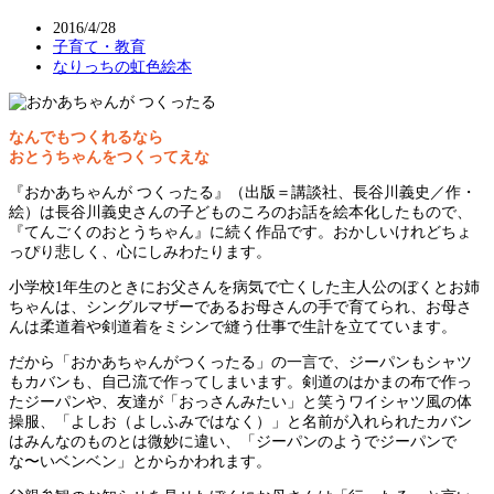
2016/4/28
子育て・教育
なりっちの虹色絵本
なんでもつくれるなら
おとうちゃんをつくってえな
『おかあちゃんが つくったる』（出版＝講談社、長谷川義史／作・
絵）は長谷川義史さんの子どものころのお話を絵本化したもので、
『てんごくのおとうちゃん』に続く作品です。おかしいけれどちょ
っぴり悲しく、心にしみわたります。
小学校1年生のときにお父さんを病気で亡くした主人公のぼくとお姉
ちゃんは、シングルマザーであるお母さんの手で育てられ、お母さ
んは柔道着や剣道着をミシンで縫う仕事で生計を立てています。
だから「おかあちゃんがつくったる」の一言で、ジーパンもシャツ
もカバンも、自己流で作ってしまいます。剣道のはかまの布で作っ
たジーパンや、友達が「おっさんみたい」と笑うワイシャツ風の体
操服、「よしお（よしふみではなく）」と名前が入れられたカバン
はみんなのものとは微妙に違い、「ジーパンのようでジーパンで
な〜いベンベン」とからかわれます。