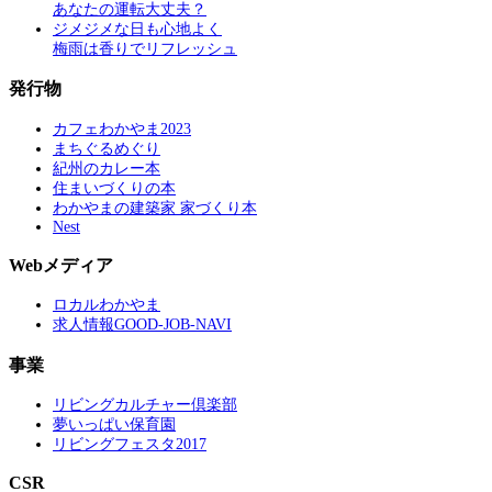
あなたの運転大丈夫？
ジメジメな日も心地よく
梅雨は香りでリフレッシュ
発行物
カフェわかやま2023
まちぐるめぐり
紀州のカレー本
住まいづくりの本
わかやまの建築家 家づくり本
Nest
Webメディア
ロカルわかやま
求人情報GOOD-JOB-NAVI
事業
リビングカルチャー倶楽部
夢いっぱい保育園
リビングフェスタ2017
CSR