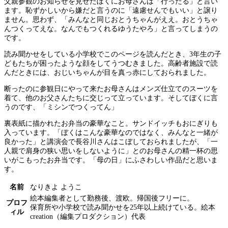
父親参観のお知らせを見せたぼくにお母さんは「行ったる」と言い
ます。恥ずかしいから嫌だと言うのに「遠慮せんでもいい」と譲り
ません。思わず、「みんなと同じおとうちゃんがええ。おとうちゃ
んつくってえな。なんでもつくれるゆうたやろ」と言ってしまうの
です。
読み聞かせをしている小学校でこのページを読んだとき、3年生の子
どもたちが困ったような顔をしてうつむきました。高齢者施設で読
んだときには、おじいちゃんが目を真っ赤にしておられました。
断ったのに参観日にやって来たお母さんはメンズ仕立てのスーツを
着て、他のお父さんたちに交じって立っています。そしてぼくに言
うのです、「ミシンでつくってん」
裏表紙に描かれたお弁当の豪華なこと。サンドイッチもおにぎりも
入っています。「ぼくはこんな豪華なのではなく、みんなと一緒が
良かった」と講演会で長谷川さんはこぼしておられましたが、「一
人親で肩身の狭い思いをしないように」とのお母さんの精一杯の思
いがこもったお弁当です。「母の日」にふさわしい作品だと思いま
す。
名前
なりきよ ようこ
絵本編集者として勤務後、渡欧。帰国後フリーに。
プロフ
保育所や小学校で読み聞かせを25年以上続けている。絵本
ィル
creation（編集プロダクション）代表