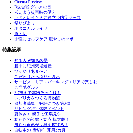
Cinema Preview
B級合戦 グルメの目
考えよう災害時の備え
いざというときに役立つ防災グッズ
祭りびより
ボタニカルライフ
脳トレ
手軽にセルフケア 癒やしのツボ
特集記事
知る人ぞ知る名景
勝手に紀州穴場遺産
ひんやりあま〜い
こだわりたっぷりかき氷
サービスエリア・パーキングエリアで楽しむ
ご当地グルメ
3D技術で本物そっくり！
レプリカをつくる博物館
参加者募集！好評につき第2弾
リビング特別体験イベント
夏休み！ 親子で工場見学
私たちの視線・始点 拡大版！
身近な自然が世界を広げる！
自転車の“青切符”運用3カ月