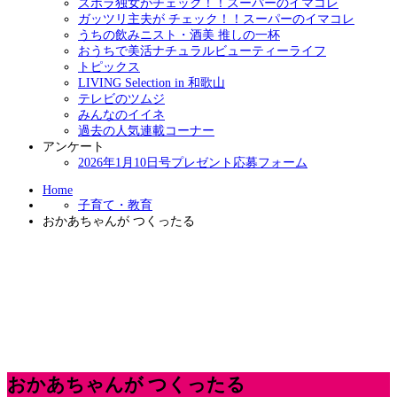
ズボラ独女がチェック！！スーパーのイマコレ
ガッツリ主夫が チェック！！スーパーのイマコレ
うちの飲みニスト・酒美 推しの一杯
おうちで美活ナチュラルビューティーライフ
トピックス
LIVING Selection in 和歌山
テレビのツムジ
みんなのイイネ
過去の人気連載コーナー
アンケート
2026年1月10日号プレゼント応募フォーム
Home
子育て・教育
おかあちゃんが つくったる
おかあちゃんが つくったる