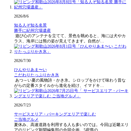
2026/8/6
知る人ぞ知る名景
勝手に紀州穴場遺産
遊び心のアンテナを立てて、景色を眺めると、海には犬やカ
ラス、海岸には熊の姿が見えてきます。自然が…
2026/7/30
ひんやりあま〜い
こだわりたっぷりかき氷
あつ～い夏の風物詩・かき氷。シロップをかけて味わう昔な
がらの定番スタイルから進化を続け、イマドキ…
2026/7/23
サービスエリア・パーキングエリアで楽しむ
ご当地グルメ
夏休み、高速道路を利用する人も多いのでは。今回は近畿エリ
アのリビング新聞編集部の合同企画。5府県の…