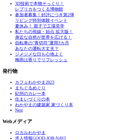
3D技術で本物そっくり！
レプリカをつくる博物館
参加者募集！好評につき第2弾
リビング特別体験イベント
夏休み！ 親子で工場見学
私たちの視線・始点 拡大版！
身近な自然が世界を広げる！
自転車の“青切符”運用3カ月
あなたの運転大丈夫？
ジメジメな日も心地よく
梅雨は香りでリフレッシュ
発行物
カフェわかやま2023
まちぐるめぐり
紀州のカレー本
住まいづくりの本
わかやまの建築家 家づくり本
Nest
Webメディア
ロカルわかやま
求人情報GOOD-JOB-NAVI