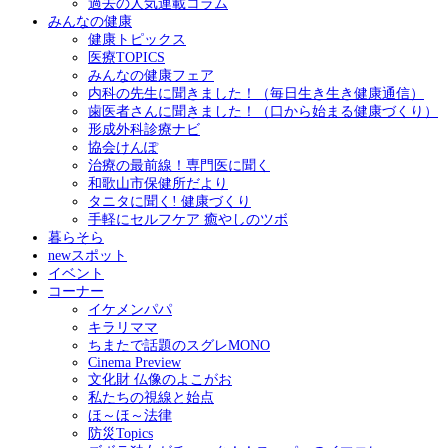
過去の人気連載コラム
みんなの健康
健康トピックス
医療TOPICS
みんなの健康フェア
内科の先生に聞きました！（毎日生き生き健康通信）
歯医者さんに聞きました！（口から始まる健康づくり）
形成外科診療ナビ
協会けんぽ
治療の最前線！専門医に聞く
和歌山市保健所だより
タニタに聞く! 健康づくり
手軽にセルフケア 癒やしのツボ
暮らそら
newスポット
イベント
コーナー
イケメンパパ
キラリママ
ちまたで話題のスグレMONO
Cinema Preview
文化財 仏像のよこがお
私たちの視線と始点
ほ～ほ～法律
防災Topics