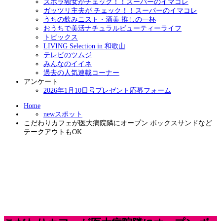
ズボラ独女がチェック！！スーパーのイマコレ
ガッツリ主夫が チェック！！スーパーのイマコレ
うちの飲みニスト・酒美 推しの一杯
おうちで美活ナチュラルビューティーライフ
トピックス
LIVING Selection in 和歌山
テレビのツムジ
みんなのイイネ
過去の人気連載コーナー
アンケート
2026年1月10日号プレゼント応募フォーム
Home
newスポット
こだわりカフェが医大病院隣にオープン ボックスサンドなど
テークアウトもOK