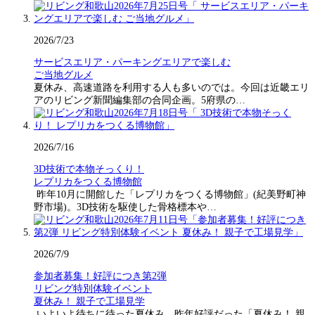
2026/7/23
サービスエリア・パーキングエリアで楽しむ
ご当地グルメ
夏休み、高速道路を利用する人も多いのでは。今回は近畿エリ
アのリビング新聞編集部の合同企画。5府県の…
2026/7/16
3D技術で本物そっくり！
レプリカをつくる博物館
昨年10月に開館した「レプリカをつくる博物館」(紀美野町神
野市場)。3D技術を駆使した骨格標本や…
2026/7/9
参加者募集！好評につき第2弾
リビング特別体験イベント
夏休み！ 親子で工場見学
いよいよ待ちに待った夏休み。昨年好評だった「夏休み！ 親