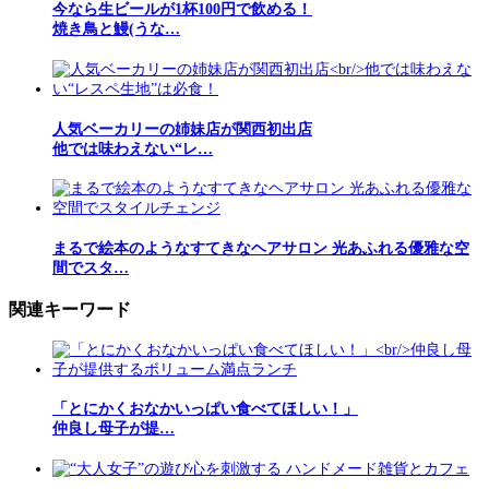
今なら生ビールが1杯100円で飲める！
焼き鳥と鰻(うな…
人気ベーカリーの姉妹店が関西初出店
他では味わえない“レ…
まるで絵本のようなすてきなヘアサロン 光あふれる優雅な空
間でスタ…
関連キーワード
「とにかくおなかいっぱい食べてほしい！」
仲良し母子が提…