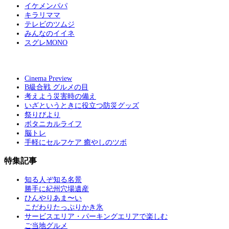
イケメンパパ
キラリママ
テレビのツムジ
みんなのイイネ
スグレMONO
Cinema Preview
B級合戦 グルメの目
考えよう災害時の備え
いざというときに役立つ防災グッズ
祭りびより
ボタニカルライフ
脳トレ
手軽にセルフケア 癒やしのツボ
特集記事
知る人ぞ知る名景
勝手に紀州穴場遺産
ひんやりあま〜い
こだわりたっぷりかき氷
サービスエリア・パーキングエリアで楽しむ
ご当地グルメ