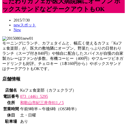
こだわりカフェが医大病院隣にオープン ボ
ックスサンドなどテークアウトもOK
2015/7/30
newスポット
New
モーニングにランチ、カフェタイムと、幅広く使えるカフェ「Kaフ
ェ食楽部」が、医大の敷地隣にオープン。野菜たっぷりの日替わり
ランチ（スープ付き840円）や独自に配合したスパイスが自慢の自家
製カレーはファンが多数。有機コーヒー（400円）やフルーツビネガ
ードリンクも好評。チェロキー（1本160円から）やボックスサンド
はテークアウトもOKです。
店舗情報
店舗名
Kaフェ食楽部（カフェクラブ）
電話番号
073（446）5295
住所
和歌山市紀三井寺811ノ5
営業時間
午前9時半～午後6時（OS5時半）
休日
土・日曜
駐車場
あり