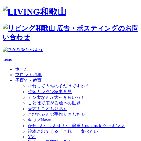
menu
ホーム
フロント特集
子育て・教育
それってうちの子だけですか？
時短カンタン家事育児
カン太なんか大っきらいっ！
ことばで広がる絵本の世界
天才！こどもりあん
こぴちゃんの手作りおもちゃ
キッズNews
かわいい、おいしい、簡単！makimakiクッキング
絵本に出てくる「これ！」食べたい
YAC