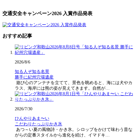
交通安全キャンペーン2026 入賞作品発表
おすすめ記事
2026/8/6
知る人ぞ知る名景
勝手に紀州穴場遺産
遊び心のアンテナを立てて、景色を眺めると、海には犬やカ
ラス、海岸には熊の姿が見えてきます。自然が…
2026/7/30
ひんやりあま〜い
こだわりたっぷりかき氷
あつ～い夏の風物詩・かき氷。シロップをかけて味わう昔な
がらの定番スタイルから進化を続け、イマドキ…