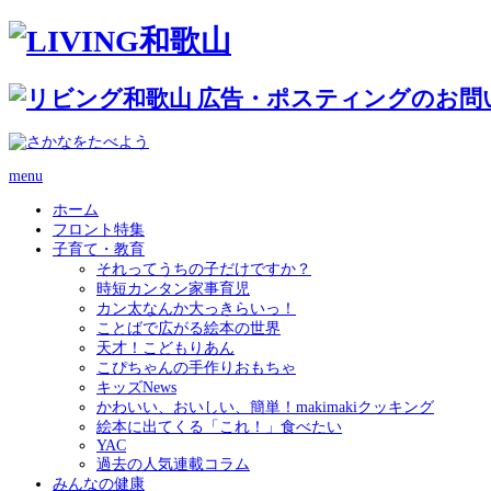
menu
ホーム
フロント特集
子育て・教育
それってうちの子だけですか？
時短カンタン家事育児
カン太なんか大っきらいっ！
ことばで広がる絵本の世界
天才！こどもりあん
こぴちゃんの手作りおもちゃ
キッズNews
かわいい、おいしい、簡単！makimakiクッキング
絵本に出てくる「これ！」食べたい
YAC
過去の人気連載コラム
みんなの健康