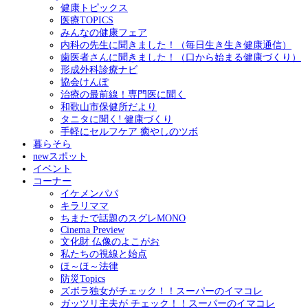
健康トピックス
医療TOPICS
みんなの健康フェア
内科の先生に聞きました！（毎日生き生き健康通信）
歯医者さんに聞きました！（口から始まる健康づくり）
形成外科診療ナビ
協会けんぽ
治療の最前線！専門医に聞く
和歌山市保健所だより
タニタに聞く! 健康づくり
手軽にセルフケア 癒やしのツボ
暮らそら
newスポット
イベント
コーナー
イケメンパパ
キラリママ
ちまたで話題のスグレMONO
Cinema Preview
文化財 仏像のよこがお
私たちの視線と始点
ほ～ほ～法律
防災Topics
ズボラ独女がチェック！！スーパーのイマコレ
ガッツリ主夫が チェック！！スーパーのイマコレ