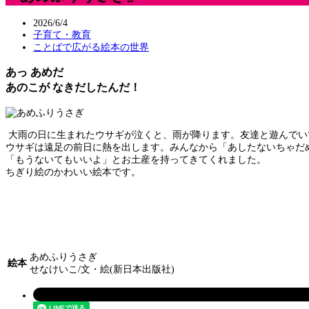
2026/6/4
子育て・教育
ことばで広がる絵本の世界
あっ あめだ
あのこが なきだしたんだ！
大雨の日に生まれたウサギが泣くと、雨が降ります。友達と遊んでい
ウサギは遠足の前日に熱を出します。みんなから「あしたないちゃだ
「もうないてもいいよ」とお土産を持ってきてくれました。
ちぎり絵のかわいい絵本です。
あめふりうさぎ
絵本
せなけいこ/文・絵(新日本出版社)