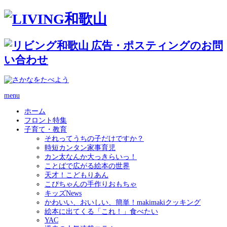
menu
ホーム
フロント特集
子育て・教育
それってうちの子だけですか？
時短カンタン家事育児
カン太なんか大っきらいっ！
ことばで広がる絵本の世界
天才！こどもりあん
こぴちゃんの手作りおもちゃ
キッズNews
かわいい、おいしい、簡単！makimakiクッキング
絵本に出てくる「これ！」食べたい
YAC