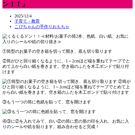
ン！！」
2025/12/4
子育て・教育
こぴちゃんの手作りおもちゃ
≪材料/お菓子の筒2本、色紙、白い紙、お気に
入りのシールや絵の切り抜き≫
①筒型のお菓子の空き箱を切って開き、底も切り取ります
②筒がひと回り細くなるように、1～2cmほど端を重ねてテープでと
めて上から白い紙を巻きます。空き箱のふたを木工ボンドで貼り付
けます
③もう一つの筒に色紙を貼って、窓を開けます
④③に②を入れてみて、白い②の筒に窓の形の印を入れ、お気に入
りのシールや絵を貼ります。組み合わせると完成！