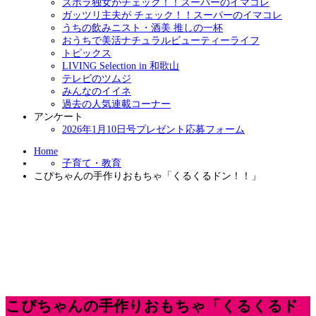
ズボラ独女がチェック！！スーパーのイマコレ
ガッツリ主夫が チェック！！スーパーのイマコレ
うちの飲みニスト・酒美 推しの一杯
おうちで美活ナチュラルビューティーライフ
トピックス
LIVING Selection in 和歌山
テレビのツムジ
みんなのイイネ
過去の人気連載コーナー
アンケート
2026年1月10日号プレゼント応募フォーム
Home
子育て・教育
こぴちゃんの手作りおもちゃ「くるくるドン！！」
こぴちゃんの手作りおもちゃ「くるくるド