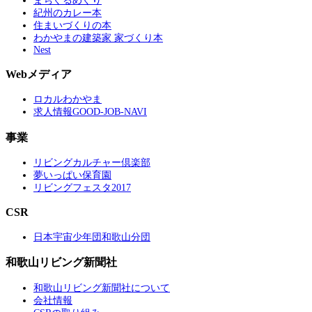
まちぐるめぐり
紀州のカレー本
住まいづくりの本
わかやまの建築家 家づくり本
Nest
Webメディア
ロカルわかやま
求人情報GOOD-JOB-NAVI
事業
リビングカルチャー倶楽部
夢いっぱい保育園
リビングフェスタ2017
CSR
日本宇宙少年団和歌山分団
和歌山リビング新聞社
和歌山リビング新聞社について
会社情報