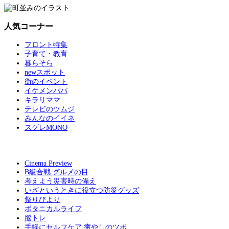
人気コーナー
フロント特集
子育て・教育
暮らそら
newスポット
街のイベント
イケメンパパ
キラリママ
テレビのツムジ
みんなのイイネ
スグレMONO
Cinema Preview
B級合戦 グルメの目
考えよう災害時の備え
いざというときに役立つ防災グッズ
祭りびより
ボタニカルライフ
脳トレ
手軽にセルフケア 癒やしのツボ