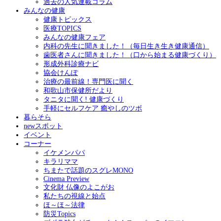
過去の人気連載コラム
みんなの健康
健康トピックス
医療TOPICS
みんなの健康フェア
内科の先生に聞きました！（毎日生き生き健康通信）
歯医者さんに聞きました！（口から始まる健康づくり）
形成外科診療ナビ
協会けんぽ
治療の最前線！専門医に聞く
和歌山市保健所だより
タニタに聞く! 健康づくり
手軽にセルフケア 癒やしのツボ
暮らそら
newスポット
イベント
コーナー
イケメンパパ
キラリママ
ちまたで話題のスグレMONO
Cinema Preview
文化財 仏像のよこがお
私たちの視線と始点
ほ～ほ～法律
防災Topics