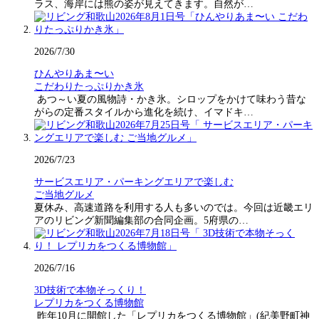
ラス、海岸には熊の姿が見えてきます。自然が…
2026/7/30
ひんやりあま〜い
こだわりたっぷりかき氷
あつ～い夏の風物詩・かき氷。シロップをかけて味わう昔な
がらの定番スタイルから進化を続け、イマドキ…
2026/7/23
サービスエリア・パーキングエリアで楽しむ
ご当地グルメ
夏休み、高速道路を利用する人も多いのでは。今回は近畿エリ
アのリビング新聞編集部の合同企画。5府県の…
2026/7/16
3D技術で本物そっくり！
レプリカをつくる博物館
昨年10月に開館した「レプリカをつくる博物館」(紀美野町神