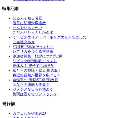
特集記事
知る人ぞ知る名景
勝手に紀州穴場遺産
ひんやりあま〜い
こだわりたっぷりかき氷
サービスエリア・パーキングエリアで楽しむ
ご当地グルメ
3D技術で本物そっくり！
レプリカをつくる博物館
参加者募集！好評につき第2弾
リビング特別体験イベント
夏休み！ 親子で工場見学
私たちの視線・始点 拡大版！
身近な自然が世界を広げる！
自転車の“青切符”運用3カ月
あなたの運転大丈夫？
ジメジメな日も心地よく
梅雨は香りでリフレッシュ
発行物
カフェわかやま2023