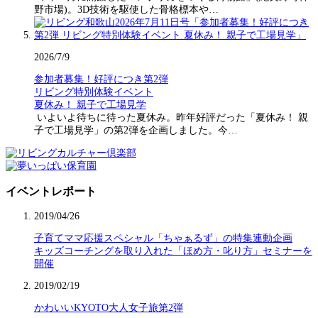
野市場)。3D技術を駆使した骨格標本や…
2026/7/9
参加者募集！好評につき第2弾
リビング特別体験イベント
夏休み！ 親子で工場見学
いよいよ待ちに待った夏休み。昨年好評だった「夏休み！ 親
子で工場見学」の第2弾を企画しました。今…
イベントレポート
2019/04/26
子育てママ応援スペシャル「ちゃぁるず」の特集連動企画
キッズコーチングを取り入れた「ほめ方・叱り方」セミナーを
開催
2019/02/19
かわいいKYOTO大人女子旅第2弾