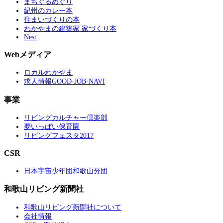
まちぐるめぐり
紀州のカレー本
住まいづくりの本
わかやまの建築家 家づくり本
Nest
Webメディア
ロカルわかやま
求人情報GOOD-JOB-NAVI
事業
リビングカルチャー倶楽部
夢いっぱい保育園
リビングフェスタ2017
CSR
日本宇宙少年団和歌山分団
和歌山リビング新聞社
和歌山リビング新聞社について
会社情報