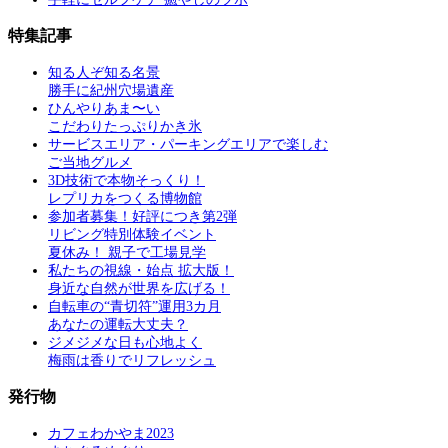
特集記事
知る人ぞ知る名景
勝手に紀州穴場遺産
ひんやりあま〜い
こだわりたっぷりかき氷
サービスエリア・パーキングエリアで楽しむ
ご当地グルメ
3D技術で本物そっくり！
レプリカをつくる博物館
参加者募集！好評につき第2弾
リビング特別体験イベント
夏休み！ 親子で工場見学
私たちの視線・始点 拡大版！
身近な自然が世界を広げる！
自転車の“青切符”運用3カ月
あなたの運転大丈夫？
ジメジメな日も心地よく
梅雨は香りでリフレッシュ
発行物
カフェわかやま2023