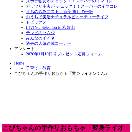
ズボラ独女がチェック！！スーパーのイマコレ
ガッツリ主夫が チェック！！スーパーのイマコレ
うちの飲みニスト・酒美 推しの一杯
おうちで美活ナチュラルビューティーライフ
トピックス
LIVING Selection in 和歌山
テレビのツムジ
みんなのイイネ
過去の人気連載コーナー
アンケート
2026年1月10日号プレゼント応募フォーム
Home
子育て・教育
こぴちゃんの手作りおもちゃ「変身ライオンくん」
こぴちゃんの手作りおもちゃ「変身ライオ