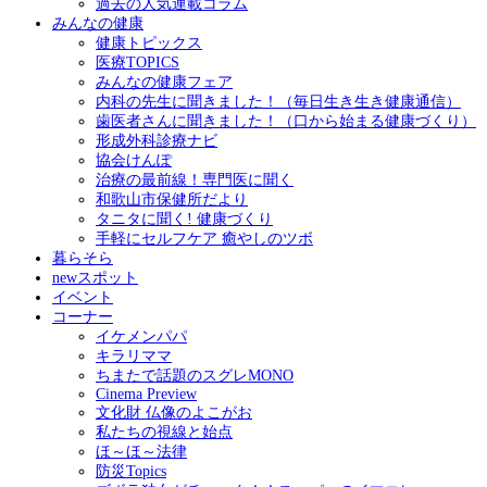
過去の人気連載コラム
みんなの健康
健康トピックス
医療TOPICS
みんなの健康フェア
内科の先生に聞きました！（毎日生き生き健康通信）
歯医者さんに聞きました！（口から始まる健康づくり）
形成外科診療ナビ
協会けんぽ
治療の最前線！専門医に聞く
和歌山市保健所だより
タニタに聞く! 健康づくり
手軽にセルフケア 癒やしのツボ
暮らそら
newスポット
イベント
コーナー
イケメンパパ
キラリママ
ちまたで話題のスグレMONO
Cinema Preview
文化財 仏像のよこがお
私たちの視線と始点
ほ～ほ～法律
防災Topics