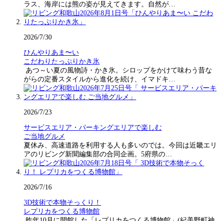
ラス、海岸には熊の姿が見えてきます。自然が…
2026/7/30
ひんやりあま〜い
こだわりたっぷりかき氷
あつ～い夏の風物詩・かき氷。シロップをかけて味わう昔な
がらの定番スタイルから進化を続け、イマドキ…
2026/7/23
サービスエリア・パーキングエリアで楽しむ
ご当地グルメ
夏休み、高速道路を利用する人も多いのでは。今回は近畿エリ
アのリビング新聞編集部の合同企画。5府県の…
2026/7/16
3D技術で本物そっくり！
レプリカをつくる博物館
昨年10月に開館した「レプリカをつくる博物館」(紀美野町神