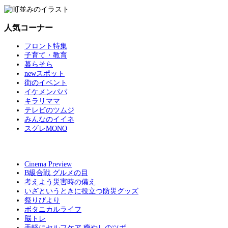
人気コーナー
フロント特集
子育て・教育
暮らそら
newスポット
街のイベント
イケメンパパ
キラリママ
テレビのツムジ
みんなのイイネ
スグレMONO
Cinema Preview
B級合戦 グルメの目
考えよう災害時の備え
いざというときに役立つ防災グッズ
祭りびより
ボタニカルライフ
脳トレ
手軽にセルフケア 癒やしのツボ