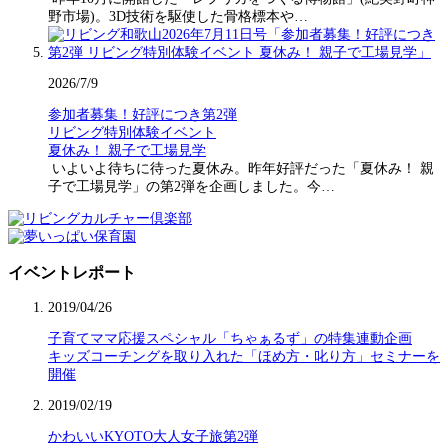
野市場)。3D技術を駆使した骨格標本や…
2026/7/9
参加者募集！好評につき第2弾
リビング特別体験イベント
夏休み！ 親子で工場見学
いよいよ待ちに待った夏休み。昨年好評だった「夏休み！ 親
子で工場見学」の第2弾を企画しました。今…
イベントレポート
2019/04/26
子育てママ応援スペシャル「ちゃぁるず」の特集連動企画
キッズコーチングを取り入れた「ほめ方・叱り方」セミナーを
開催
2019/02/19
かわいいKYOTO大人女子旅第2弾