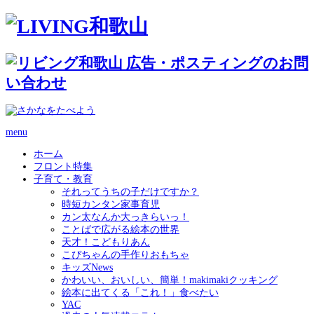
menu
ホーム
フロント特集
子育て・教育
それってうちの子だけですか？
時短カンタン家事育児
カン太なんか大っきらいっ！
ことばで広がる絵本の世界
天才！こどもりあん
こぴちゃんの手作りおもちゃ
キッズNews
かわいい、おいしい、簡単！makimakiクッキング
絵本に出てくる「これ！」食べたい
YAC