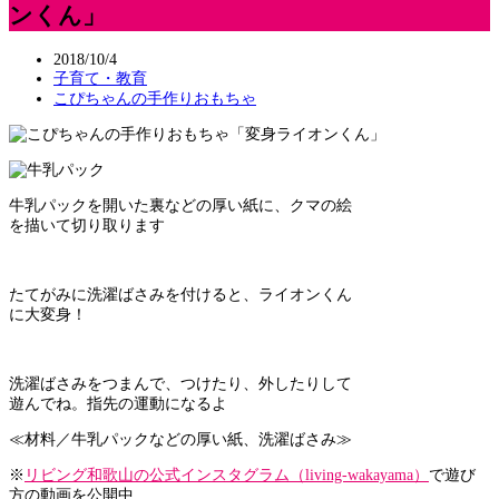
ンくん」
2018/10/4
子育て・教育
こぴちゃんの手作りおもちゃ
牛乳パックを開いた裏などの厚い紙に、クマの絵
を描いて切り取ります
たてがみに洗濯ばさみを付けると、ライオンくん
に大変身！
洗濯ばさみをつまんで、つけたり、外したりして
遊んでね。指先の運動になるよ
≪材料／牛乳パックなどの厚い紙、洗濯ばさみ≫
※
リビング和歌山の公式インスタグラム（living-wakayama）
で遊び
方の動画を公開中