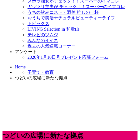
ズボラ独女がチェック！！スーパーのイマコレ
ガッツリ主夫が チェック！！スーパーのイマコレ
うちの飲みニスト・酒美 推しの一杯
おうちで美活ナチュラルビューティーライフ
トピックス
LIVING Selection in 和歌山
テレビのツムジ
みんなのイイネ
過去の人気連載コーナー
アンケート
2026年1月10日号プレゼント応募フォーム
Home
子育て・教育
つどいの広場に新たな拠点
つどいの広場に新たな拠点