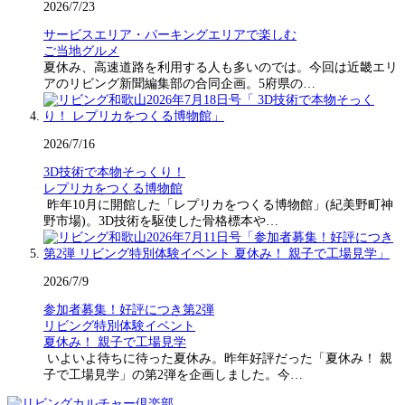
2026/7/23
サービスエリア・パーキングエリアで楽しむ
ご当地グルメ
夏休み、高速道路を利用する人も多いのでは。今回は近畿エリ
アのリビング新聞編集部の合同企画。5府県の…
2026/7/16
3D技術で本物そっくり！
レプリカをつくる博物館
昨年10月に開館した「レプリカをつくる博物館」(紀美野町神
野市場)。3D技術を駆使した骨格標本や…
2026/7/9
参加者募集！好評につき第2弾
リビング特別体験イベント
夏休み！ 親子で工場見学
いよいよ待ちに待った夏休み。昨年好評だった「夏休み！ 親
子で工場見学」の第2弾を企画しました。今…