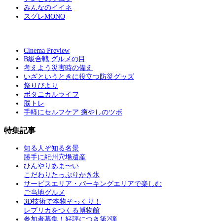
みんなのイイネ
スグレMONO
Cinema Preview
B級合戦 グルメの目
考えよう災害時の備え
いざというときに役立つ防災グッズ
祭りびより
ボタニカルライフ
脳トレ
手軽にセルフケア 癒やしのツボ
特集記事
知る人ぞ知る名景
勝手に紀州穴場遺産
ひんやりあま〜い
こだわりたっぷりかき氷
サービスエリア・パーキングエリアで楽しむ
ご当地グルメ
3D技術で本物そっくり！
レプリカをつくる博物館
参加者募集！好評につき第2弾