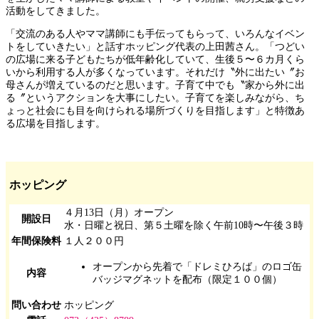
活動をしてきました。
「交流のある人やママ講師にも手伝ってもらって、いろんなイベン
トをしていきたい」と話すホッピング代表の上田茜さん。「つどい
の広場に来る子どもたちが低年齢化していて、生後５〜６カ月くら
いから利用する人が多くなっています。それだけ〝外に出たい〞お
母さんが増えているのだと思います。子育て中でも〝家から外に出
る〞というアクションを大事にしたい。子育てを楽しみながら、ち
ょっと社会にも目を向けられる場所づくりを目指します」と特徴あ
る広場を目指します。
ホッピング
４月13日（月）オープン
開設日
水・日曜と祝日、第５土曜を除く午前10時〜午後３時
年間保険料
１人２００円
オープンから先着で「ドレミひろば」のロゴ缶
内容
バッジマグネットを配布（限定１００個）
問い合わせ
ホッピング