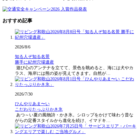
おすすめ記事
2026/8/6
知る人ぞ知る名景
勝手に紀州穴場遺産
遊び心のアンテナを立てて、景色を眺めると、海には犬やカ
ラス、海岸には熊の姿が見えてきます。自然が…
2026/7/30
ひんやりあま〜い
こだわりたっぷりかき氷
あつ～い夏の風物詩・かき氷。シロップをかけて味わう昔な
がらの定番スタイルから進化を続け、イマドキ…