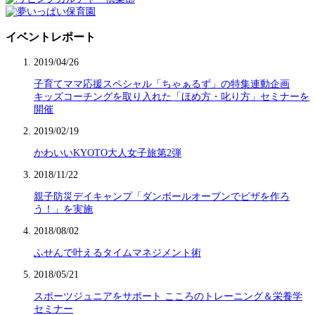
イベントレポート
2019/04/26
子育てママ応援スペシャル「ちゃぁるず」の特集連動企画
キッズコーチングを取り入れた「ほめ方・叱り方」セミナーを
開催
2019/02/19
かわいいKYOTO大人女子旅第2弾
2018/11/22
親子防災デイキャンプ「ダンボールオーブンでピザを作ろ
う！」を実施
2018/08/02
ふせんで叶えるタイムマネジメント術
2018/05/21
スポーツジュニアをサポート こころのトレーニング＆栄養学
セミナー