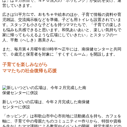
ば」は５カ所目で、ＮＰＯ法人の「ホッピング」が委託を受け、運
営していきます。
広さは51平方㍍で、おもちゃや絵本のほか、子育て情報の資料や育
児雑誌、交流掲示板などを準備。子ども用トイレも設置されていま
す。スタッフも小さな子どもを持つママたちで、「子育ての楽しさ
も悩みも共感できると思います。和気あいあいと、楽しい気持ちで
家に帰ってもらえるような広場にしていきたい」とスタッフの一
人、平敷（へしき）惠美さん。
また、毎月第４月曜午前10時半〜正午には、南保健センターと共同
で、０歳児と保育者を対象に「すくすくルーム」を開設します。
子育てを楽しみながら
ママたちの社会復帰も応援
新しいつどいの広場は、今年２月完成した南保健
センターに併設
「ホッピング」は和歌山市中心市街地に活動拠点を持ち、カフェを
軸に、子育て中の母親たちのコミュニティー作りから、特技や資格
を生かしたママ講師による教室やイベントの開催、就労支援などの