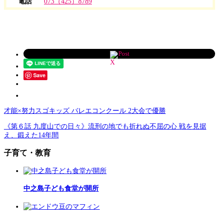
電話
073（425）8789
Post
Save
才能×努力スゴキッズ バレエコンクール 2大会で優勝
《第６話 九度山での日々》流刑の地でも折れぬ不屈の心 戦を見据
え、鍛えた14年間
子育て・教育
中之島子ども食堂が開所