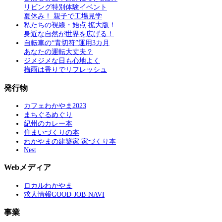
リビング特別体験イベント
夏休み！ 親子で工場見学
私たちの視線・始点 拡大版！
身近な自然が世界を広げる！
自転車の“青切符”運用3カ月
あなたの運転大丈夫？
ジメジメな日も心地よく
梅雨は香りでリフレッシュ
発行物
カフェわかやま2023
まちぐるめぐり
紀州のカレー本
住まいづくりの本
わかやまの建築家 家づくり本
Nest
Webメディア
ロカルわかやま
求人情報GOOD-JOB-NAVI
事業