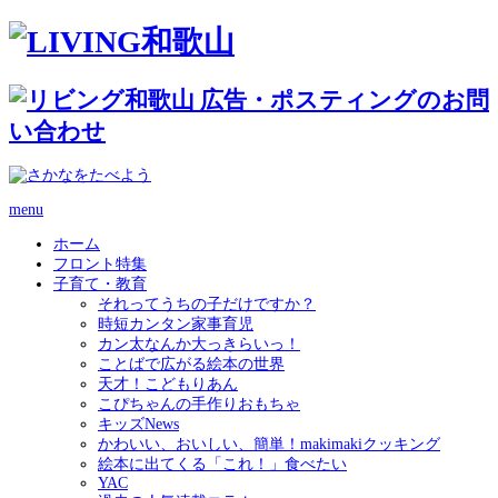
menu
ホーム
フロント特集
子育て・教育
それってうちの子だけですか？
時短カンタン家事育児
カン太なんか大っきらいっ！
ことばで広がる絵本の世界
天才！こどもりあん
こぴちゃんの手作りおもちゃ
キッズNews
かわいい、おいしい、簡単！makimakiクッキング
絵本に出てくる「これ！」食べたい
YAC