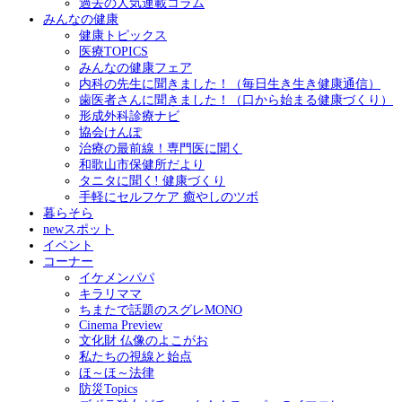
過去の人気連載コラム
みんなの健康
健康トピックス
医療TOPICS
みんなの健康フェア
内科の先生に聞きました！（毎日生き生き健康通信）
歯医者さんに聞きました！（口から始まる健康づくり）
形成外科診療ナビ
協会けんぽ
治療の最前線！専門医に聞く
和歌山市保健所だより
タニタに聞く! 健康づくり
手軽にセルフケア 癒やしのツボ
暮らそら
newスポット
イベント
コーナー
イケメンパパ
キラリママ
ちまたで話題のスグレMONO
Cinema Preview
文化財 仏像のよこがお
私たちの視線と始点
ほ～ほ～法律
防災Topics