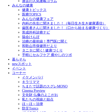
過去の人気連載コラム
みんなの健康
健康トピックス
医療TOPICS
みんなの健康フェア
内科の先生に聞きました！（毎日生き生き健康通信）
歯医者さんに聞きました！（口から始まる健康づくり）
形成外科診療ナビ
協会けんぽ
治療の最前線！専門医に聞く
和歌山市保健所だより
タニタに聞く! 健康づくり
手軽にセルフケア 癒やしのツボ
暮らそら
newスポット
イベント
コーナー
イケメンパパ
キラリママ
ちまたで話題のスグレMONO
Cinema Preview
文化財 仏像のよこがお
私たちの視線と始点
ほ～ほ～法律
防災Topics