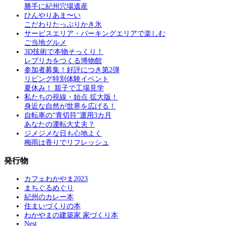
勝手に紀州穴場遺産
ひんやりあま〜い
こだわりたっぷりかき氷
サービスエリア・パーキングエリアで楽しむ
ご当地グルメ
3D技術で本物そっくり！
レプリカをつくる博物館
参加者募集！好評につき第2弾
リビング特別体験イベント
夏休み！ 親子で工場見学
私たちの視線・始点 拡大版！
身近な自然が世界を広げる！
自転車の“青切符”運用3カ月
あなたの運転大丈夫？
ジメジメな日も心地よく
梅雨は香りでリフレッシュ
発行物
カフェわかやま2023
まちぐるめぐり
紀州のカレー本
住まいづくりの本
わかやまの建築家 家づくり本
Nest