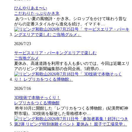
ひんやりあま〜い
こだわりたっぷりかき氷
あつ～い夏の風物詩・かき氷。シロップをかけて味わう昔な
がらの定番スタイルから進化を続け、イマドキ…
2026/7/23
サービスエリア・パーキングエリアで楽しむ
ご当地グルメ
夏休み、高速道路を利用する人も多いのでは。今回は近畿エリ
アのリビング新聞編集部の合同企画。5府県の…
2026/7/16
3D技術で本物そっくり！
レプリカをつくる博物館
昨年10月に開館した「レプリカをつくる博物館」(紀美野町神
野市場)。3D技術を駆使した骨格標本や…