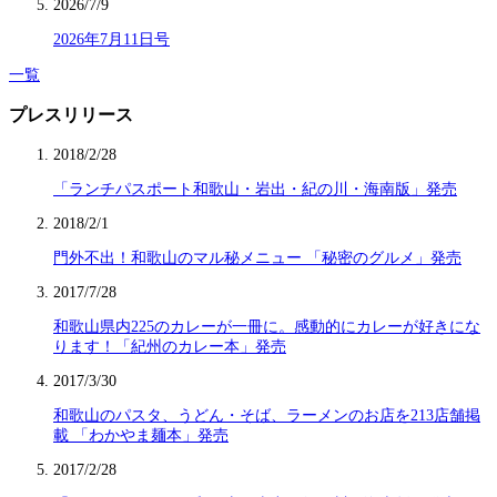
2026/7/9
2026年7月11日号
一覧
プレスリリース
2018/2/28
「ランチパスポート和歌山・岩出・紀の川・海南版」発売
2018/2/1
門外不出！和歌山のマル秘メニュー 「秘密のグルメ」発売
2017/7/28
和歌山県内225のカレーが一冊に。感動的にカレーが好きにな
ります！「紀州のカレー本」発売
2017/3/30
和歌山のパスタ、うどん・そば、ラーメンのお店を213店舗掲
載 「わかやま麺本」発売
2017/2/28