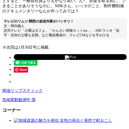
とすると、一般会社員よりもかなり高い。ん~、罰金を取る前に、で
きることがありそうなのに。NHKさん、いっそのこと、制作費削減
のドキュメンタリーなんか作ってみては？
テレビのツムジ 関西の放送作家がバッサリ！
文：岡内義人
読売テレビ「土曜はダメよ」「かんさい情報ネットten.」、ABCラジオ「征
平・吉弥の土曜も全開」など番組構成や、テレビCMなどを手がける
※次回は1月30日号に掲載
Post
Save
精油リップスティック
気候変動観測中 ⑮
コーナー