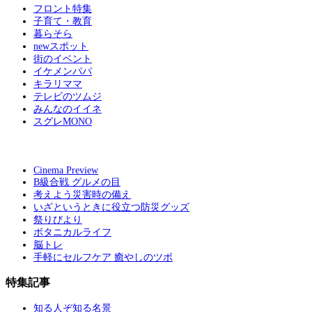
フロント特集
子育て・教育
暮らそら
newスポット
街のイベント
イケメンパパ
キラリママ
テレビのツムジ
みんなのイイネ
スグレMONO
Cinema Preview
B級合戦 グルメの目
考えよう災害時の備え
いざというときに役立つ防災グッズ
祭りびより
ボタニカルライフ
脳トレ
手軽にセルフケア 癒やしのツボ
特集記事
知る人ぞ知る名景