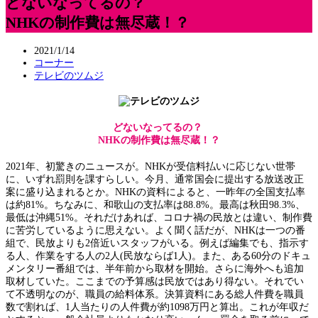
どないなってるの？
NHKの制作費は無尽蔵！？
2021/1/14
コーナー
テレビのツムジ
どないなってるの？
NHKの制作費は無尽蔵！？
2021年、初驚きのニュースが。NHKが受信料払いに応じない世帯
に、いずれ罰則を課すらしい。今月、通常国会に提出する放送改正
案に盛り込まれるとか。NHKの資料によると、一昨年の全国支払率
は約81%。ちなみに、和歌山の支払率は88.8%。最高は秋田98.3%、
最低は沖縄51%。それだけあれば、コロナ禍の民放とは違い、制作費
に苦労しているように思えない。よく聞く話だが、NHKは一つの番
組で、民放よりも2倍近いスタッフがいる。例えば編集でも、指示す
る人、作業をする人の2人(民放ならば1人)。また、ある60分のドキュ
メンタリー番組では、半年前から取材を開始。さらに海外へも追加
取材していた。ここまでの予算感は民放ではあり得ない。それでい
て不透明なのが、職員の給料体系。決算資料にある総人件費を職員
数で割れば、1人当たりの人件費が約1098万円と算出。これが年収だ