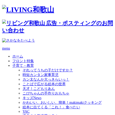
menu
ホーム
フロント特集
子育て・教育
それってうちの子だけですか？
時短カンタン家事育児
カン太なんか大っきらいっ！
ことばで広がる絵本の世界
天才！こどもりあん
こぴちゃんの手作りおもちゃ
キッズNews
かわいい、おいしい、簡単！makimakiクッキング
絵本に出てくる「これ！」食べたい
YAC