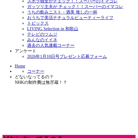
ズボラ独女がチェック！！スーパーのイマコレ
ガッツリ主夫が チェック！！スーパーのイマコレ
うちの飲みニスト・酒美 推しの一杯
おうちで美活ナチュラルビューティーライフ
トピックス
LIVING Selection in 和歌山
テレビのツムジ
みんなのイイネ
過去の人気連載コーナー
アンケート
2026年1月10日号プレゼント応募フォーム
Home
コーナー
どないなってるの？
NHKの制作費は無尽蔵！？