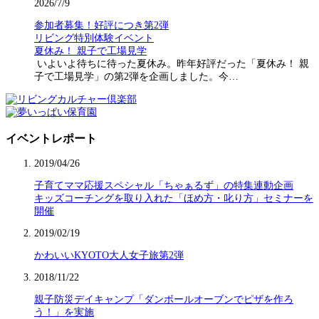
2026/7/9
参加者募集！好評につき第2弾
リビング特別体験イベント
夏休み！ 親子で工場見学
いよいよ待ちに待った夏休み。昨年好評だった「夏休み！ 親
子で工場見学」の第2弾を企画しました。今…
イベントレポート
2019/04/26
子育てママ応援スペシャル「ちゃぁるず」の特集連動企画
キッズコーチングを取り入れた「ほめ方・叱り方」セミナーを
開催
2019/02/19
かわいいKYOTO大人女子旅第2弾
2018/11/22
親子防災デイキャンプ「ダンボールオーブンでピザを作ろ
う！」を実施