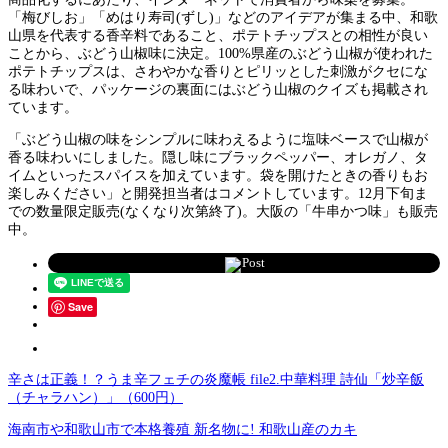
「梅びしお」「めはり寿司(ずし)」などのアイデアが集まる中、和歌
山県を代表する香辛料であること、ポテトチップスとの相性が良い
ことから、ぶどう山椒味に決定。100%県産のぶどう山椒が使われた
ポテトチップスは、さわやかな香りとピリッとした刺激がクセにな
る味わいで、パッケージの裏面にはぶどう山椒のクイズも掲載され
ています。
「ぶどう山椒の味をシンプルに味わえるように塩味ベースで山椒が
香る味わいにしました。隠し味にブラックペッパー、オレガノ、タ
イムといったスパイスを加えています。袋を開けたときの香りもお
楽しみください」と開発担当者はコメントしています。12月下旬ま
での数量限定販売(なくなり次第終了)。大阪の「牛串かつ味」も販売
中。
Post
Save
辛さは正義！？うま辛フェチの炎魔帳 file2.中華料理 詩仙「炒辛飯
（チャラハン）」（600円）
海南市や和歌山市で本格養殖 新名物に! 和歌山産のカキ