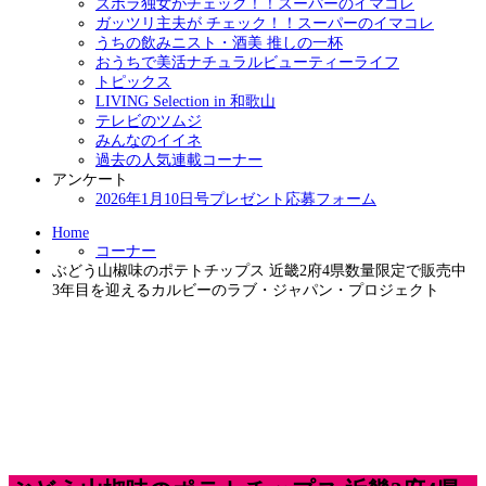
ズボラ独女がチェック！！スーパーのイマコレ
ガッツリ主夫が チェック！！スーパーのイマコレ
うちの飲みニスト・酒美 推しの一杯
おうちで美活ナチュラルビューティーライフ
トピックス
LIVING Selection in 和歌山
テレビのツムジ
みんなのイイネ
過去の人気連載コーナー
アンケート
2026年1月10日号プレゼント応募フォーム
Home
コーナー
ぶどう山椒味のポテトチップス 近畿2府4県数量限定で販売中
3年目を迎えるカルビーのラブ・ジャパン・プロジェクト