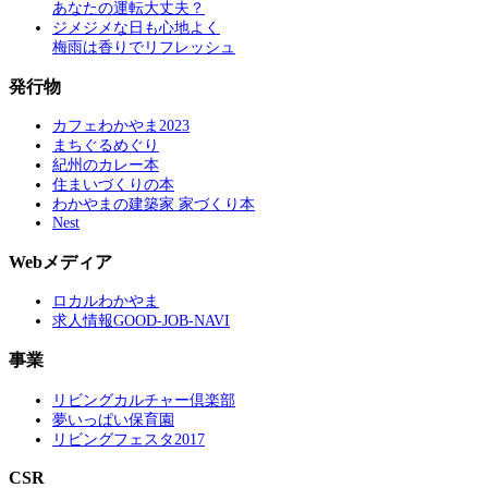
あなたの運転大丈夫？
ジメジメな日も心地よく
梅雨は香りでリフレッシュ
発行物
カフェわかやま2023
まちぐるめぐり
紀州のカレー本
住まいづくりの本
わかやまの建築家 家づくり本
Nest
Webメディア
ロカルわかやま
求人情報GOOD-JOB-NAVI
事業
リビングカルチャー倶楽部
夢いっぱい保育園
リビングフェスタ2017
CSR