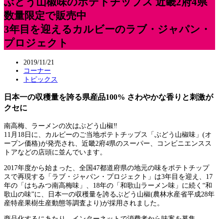
ぶどう山椒味のポテトチップス 近畿2府4県
数量限定で販売中
3年目を迎えるカルビーのラブ・ジャパン・
プロジェクト
2019/11/21
コーナー
トピックス
日本一の収穫量を誇る県産品100% さわやかな香りと刺激が
クセに
南高梅、ラーメンの次はぶどう山椒‼
11月18日に、カルビーのご当地ポテトチップス「ぶどう山椒味」(オ
ープン価格)が発売され、近畿2府4県のスーパー、コンビニエンスス
トアなどの店頭に並んでいます。
2017年度から始まった、全国47都道府県の地元の味をポテトチップ
スで再現する「ラブ・ジャパン・プロジェクト」は3年目を迎え、17
年の「はちみつ南高梅味」、18年の「和歌山ラーメン味」に続く“和
歌山の味”に、日本一の収穫量を誇るぶどう山椒(農林水産省平成28年
産特産果樹生産動態等調査より)が採用されました。
商品化するにあたり、インターネットで消費者から味案を募集。