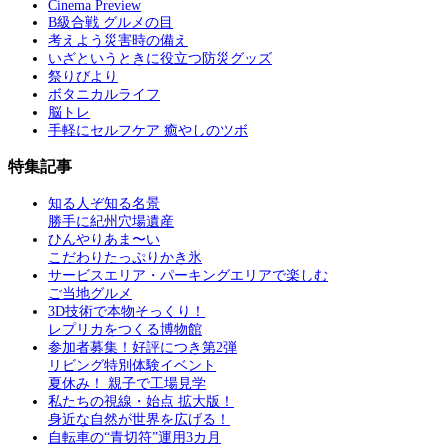
Cinema Preview
B級合戦 グルメの目
考えよう災害時の備え
いざというときに役立つ防災グッズ
祭りびより
ボタニカルライフ
脳トレ
手軽にセルフケア 癒やしのツボ
特集記事
知る人ぞ知る名景
勝手に紀州穴場遺産
ひんやりあま〜い
こだわりたっぷりかき氷
サービスエリア・パーキングエリアで楽しむ
ご当地グルメ
3D技術で本物そっくり！
レプリカをつくる博物館
参加者募集！好評につき第2弾
リビング特別体験イベント
夏休み！ 親子で工場見学
私たちの視線・始点 拡大版！
身近な自然が世界を広げる！
自転車の“青切符”運用3カ月