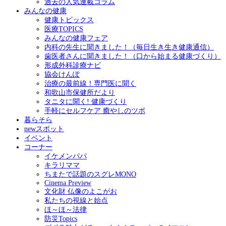
過去の人気連載コラム
みんなの健康
健康トピックス
医療TOPICS
みんなの健康フェア
内科の先生に聞きました！（毎日生き生き健康通信）
歯医者さんに聞きました！（口から始まる健康づくり）
形成外科診療ナビ
協会けんぽ
治療の最前線！専門医に聞く
和歌山市保健所だより
タニタに聞く! 健康づくり
手軽にセルフケア 癒やしのツボ
暮らそら
newスポット
イベント
コーナー
イケメンパパ
キラリママ
ちまたで話題のスグレMONO
Cinema Preview
文化財 仏像のよこがお
私たちの視線と始点
ほ～ほ～法律
防災Topics