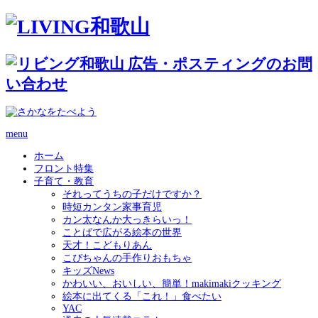
menu
ホーム
フロント特集
子育て・教育
それってうちの子だけですか？
時短カンタン家事育児
カン太なんか大っきらいっ！
ことばで広がる絵本の世界
天才！こどもりあん
こぴちゃんの手作りおもちゃ
キッズNews
かわいい、おいしい、簡単！makimakiクッキング
絵本に出てくる「これ！」食べたい
YAC