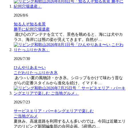
2026/8/6
知る人ぞ知る名景
勝手に紀州穴場遺産
遊び心のアンテナを立てて、景色を眺めると、海には犬やカ
ラス、海岸には熊の姿が見えてきます。自然が…
2026/7/30
ひんやりあま〜い
こだわりたっぷりかき氷
あつ～い夏の風物詩・かき氷。シロップをかけて味わう昔な
がらの定番スタイルから進化を続け、イマドキ…
2026/7/23
サービスエリア・パーキングエリアで楽しむ
ご当地グルメ
夏休み、高速道路を利用する人も多いのでは。今回は近畿エリ
アのリビング新聞編集部の合同企画。5府県の…