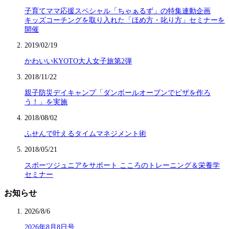
子育てママ応援スペシャル「ちゃぁるず」の特集連動企画
キッズコーチングを取り入れた「ほめ方・叱り方」セミナーを
開催
2019/02/19
かわいいKYOTO大人女子旅第2弾
2018/11/22
親子防災デイキャンプ「ダンボールオーブンでピザを作ろ
う！」を実施
2018/08/02
ふせんで叶えるタイムマネジメント術
2018/05/21
スポーツジュニアをサポート こころのトレーニング＆栄養学
セミナー
お知らせ
2026/8/6
2026年8月8日号