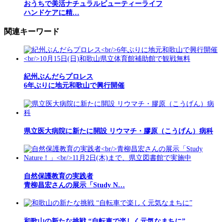
おうちで美活ナチュラルビューティーライフ
ハンドケアに精…
関連キーワード
紀州ぶんだらプロレス
6年ぶりに地元和歌山で興行開催
県立医大病院に新たに開設 リウマチ・膠原（こうげん）病科
自然保護教育の実践者
青柳昌宏さんの展示「Study N…
和歌山の新たな挑戦 “自転車で楽しく元気なまちに”