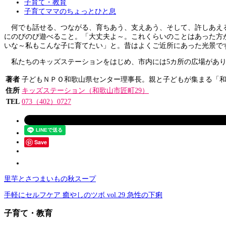
子育て・教育
子育てママのちょっとひと息
何でも話せる、つながる、育ちあう、支えあう、そして、許しあえる
にのびのび遊べること。「大丈夫よ～。これくらいのことはあった方
いな～私もこんな子に育てたい」と。昔はよくご近所にあった光景で
私たちのキッズステーションをはじめ、市内には5カ所の広場があり
著者
子どもＮＰＯ和歌山県センター理事長。親と子どもが集まる「和
住所
キッズステーション（和歌山市匠町29）
TEL
073（402）0727
Save
里芋とさつまいもの秋スープ
手軽にセルフケア 癒やしのツボ vol.29 急性の下痢
子育て・教育