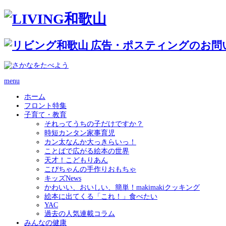
menu
ホーム
フロント特集
子育て・教育
それってうちの子だけですか？
時短カンタン家事育児
カン太なんか大っきらいっ！
ことばで広がる絵本の世界
天才！こどもりあん
こぴちゃんの手作りおもちゃ
キッズNews
かわいい、おいしい、簡単！makimakiクッキング
絵本に出てくる「これ！」食べたい
YAC
過去の人気連載コラム
みんなの健康