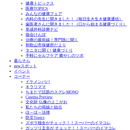
健康トピックス
医療TOPICS
みんなの健康フェア
内科の先生に聞きました！（毎日生き生き健康通信）
歯医者さんに聞きました！（口から始まる健康づくり）
形成外科診療ナビ
協会けんぽ
治療の最前線！専門医に聞く
和歌山市保健所だより
タニタに聞く! 健康づくり
手軽にセルフケア 癒やしのツボ
暮らそら
newスポット
イベント
コーナー
イケメンパパ
キラリママ
ちまたで話題のスグレMONO
Cinema Preview
文化財 仏像のよこがお
私たちの視線と始点
ほ～ほ～法律
防災Topics
ズボラ独女がチェック！！スーパーのイマコレ
ガッツリ主夫が チェック！！スーパーのイマコレ