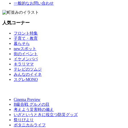
一般的なお問い合わせ
人気コーナー
フロント特集
子育て・教育
暮らそら
newスポット
街のイベント
イケメンパパ
キラリママ
テレビのツムジ
みんなのイイネ
スグレMONO
Cinema Preview
B級合戦 グルメの目
考えよう災害時の備え
いざというときに役立つ防災グッズ
祭りびより
ボタニカルライフ