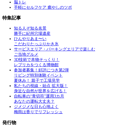
脳トレ
手軽にセルフケア 癒やしのツボ
特集記事
知る人ぞ知る名景
勝手に紀州穴場遺産
ひんやりあま〜い
こだわりたっぷりかき氷
サービスエリア・パーキングエリアで楽しむ
ご当地グルメ
3D技術で本物そっくり！
レプリカをつくる博物館
参加者募集！好評につき第2弾
リビング特別体験イベント
夏休み！ 親子で工場見学
私たちの視線・始点 拡大版！
身近な自然が世界を広げる！
自転車の“青切符”運用3カ月
あなたの運転大丈夫？
ジメジメな日も心地よく
梅雨は香りでリフレッシュ
発行物