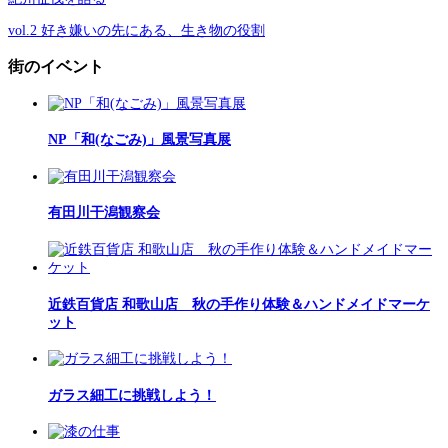
vol.2 好き嫌いの先にある、生き物の役割
街のイベント
NP「和(なごみ)」風景写真展
有田川干潟観察会
近鉄百貨店 和歌山店 秋の手作り体験＆ハンドメイドマーケ
ット
ガラス細工に挑戦しよう！