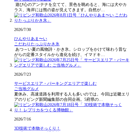
遊び心のアンテナを立てて、景色を眺めると、海には犬やカ
ラス、海岸には熊の姿が見えてきます。自然が…
2026/7/30
ひんやりあま〜い
こだわりたっぷりかき氷
あつ～い夏の風物詩・かき氷。シロップをかけて味わう昔な
がらの定番スタイルから進化を続け、イマドキ…
2026/7/23
サービスエリア・パーキングエリアで楽しむ
ご当地グルメ
夏休み、高速道路を利用する人も多いのでは。今回は近畿エリ
アのリビング新聞編集部の合同企画。5府県の…
2026/7/16
3D技術で本物そっくり！