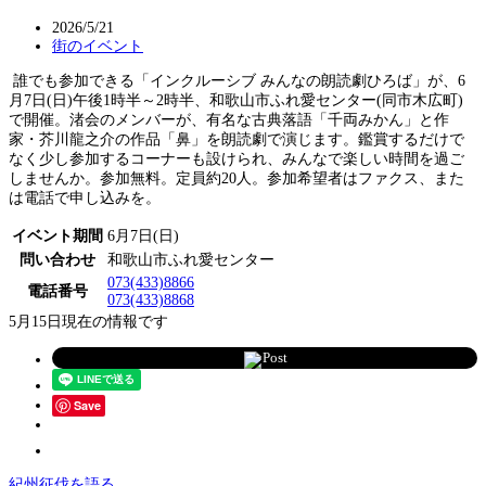
2026/5/21
街のイベント
誰でも参加できる「インクルーシブ みんなの朗読劇ひろば」が、6
月7日(日)午後1時半～2時半、和歌山市ふれ愛センター(同市木広町)
で開催。渚会のメンバーが、有名な古典落語「千両みかん」と作
家・芥川龍之介の作品「鼻」を朗読劇で演じます。鑑賞するだけで
なく少し参加するコーナーも設けられ、みんなで楽しい時間を過ご
しませんか。参加無料。定員約20人。参加希望者はファクス、また
は電話で申し込みを。
イベント期間
6月7日(日)
問い合わせ
和歌山市ふれ愛センター
073(433)8866
電話番号
073(433)8868
5月15日現在の情報です
Post
Save
紀州征伐を語る