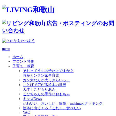
menu
ホーム
フロント特集
子育て・教育
それってうちの子だけですか？
時短カンタン家事育児
カン太なんか大っきらいっ！
ことばで広がる絵本の世界
天才！こどもりあん
こぴちゃんの手作りおもちゃ
キッズNews
かわいい、おいしい、簡単！makimakiクッキング
絵本に出てくる「これ！」食べたい
YAC