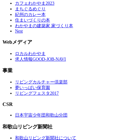
カフェわかやま2023
まちぐるめぐり
紀州のカレー本
住まいづくりの本
わかやまの建築家 家づくり本
Nest
Webメディア
ロカルわかやま
求人情報GOOD-JOB-NAVI
事業
リビングカルチャー倶楽部
夢いっぱい保育園
リビングフェスタ2017
CSR
日本宇宙少年団和歌山分団
和歌山リビング新聞社
和歌山リビング新聞社について