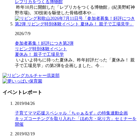
レプリカをつくる博物館
昨年10月に開館した「レプリカをつくる博物館」(紀美野町神
野市場)。3D技術を駆使した骨格標本や…
2026/7/9
参加者募集！好評につき第2弾
リビング特別体験イベント
夏休み！ 親子で工場見学
いよいよ待ちに待った夏休み。昨年好評だった「夏休み！ 親
子で工場見学」の第2弾を企画しました。今…
イベントレポート
2019/04/26
子育てママ応援スペシャル「ちゃぁるず」の特集連動企画
キッズコーチングを取り入れた「ほめ方・叱り方」セミナーを
開催
2019/02/19