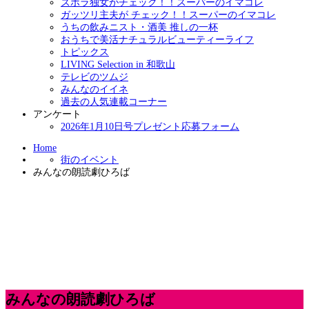
ズボラ独女がチェック！！スーパーのイマコレ
ガッツリ主夫が チェック！！スーパーのイマコレ
うちの飲みニスト・酒美 推しの一杯
おうちで美活ナチュラルビューティーライフ
トピックス
LIVING Selection in 和歌山
テレビのツムジ
みんなのイイネ
過去の人気連載コーナー
アンケート
2026年1月10日号プレゼント応募フォーム
Home
街のイベント
みんなの朗読劇ひろば
みんなの朗読劇ひろば