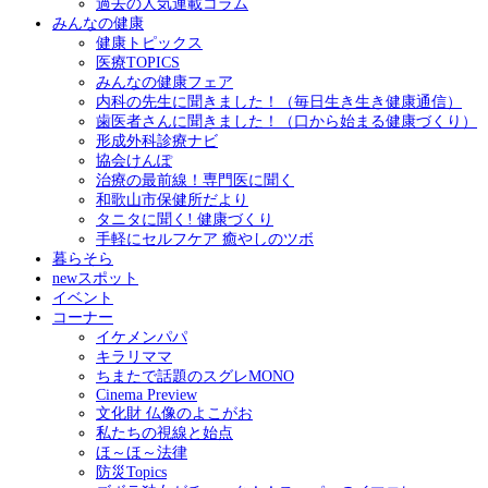
過去の人気連載コラム
みんなの健康
健康トピックス
医療TOPICS
みんなの健康フェア
内科の先生に聞きました！（毎日生き生き健康通信）
歯医者さんに聞きました！（口から始まる健康づくり）
形成外科診療ナビ
協会けんぽ
治療の最前線！専門医に聞く
和歌山市保健所だより
タニタに聞く! 健康づくり
手軽にセルフケア 癒やしのツボ
暮らそら
newスポット
イベント
コーナー
イケメンパパ
キラリママ
ちまたで話題のスグレMONO
Cinema Preview
文化財 仏像のよこがお
私たちの視線と始点
ほ～ほ～法律
防災Topics