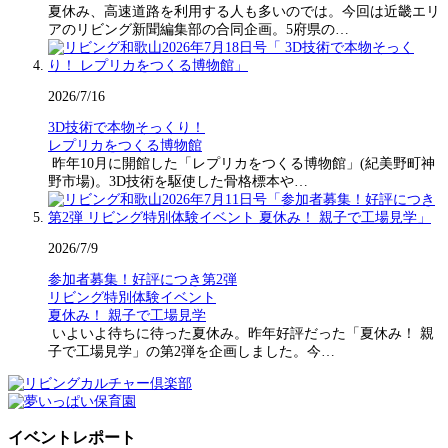
夏休み、高速道路を利用する人も多いのでは。今回は近畿エリ
アのリビング新聞編集部の合同企画。5府県の…
2026/7/16
3D技術で本物そっくり！
レプリカをつくる博物館
昨年10月に開館した「レプリカをつくる博物館」(紀美野町神
野市場)。3D技術を駆使した骨格標本や…
2026/7/9
参加者募集！好評につき第2弾
リビング特別体験イベント
夏休み！ 親子で工場見学
いよいよ待ちに待った夏休み。昨年好評だった「夏休み！ 親
子で工場見学」の第2弾を企画しました。今…
イベントレポート