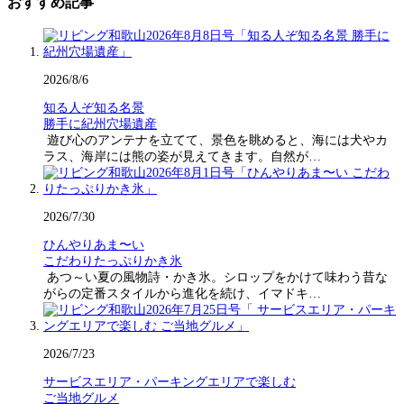
おすすめ記事
2026/8/6
知る人ぞ知る名景
勝手に紀州穴場遺産
遊び心のアンテナを立てて、景色を眺めると、海には犬やカ
ラス、海岸には熊の姿が見えてきます。自然が…
2026/7/30
ひんやりあま〜い
こだわりたっぷりかき氷
あつ～い夏の風物詩・かき氷。シロップをかけて味わう昔な
がらの定番スタイルから進化を続け、イマドキ…
2026/7/23
サービスエリア・パーキングエリアで楽しむ
ご当地グルメ