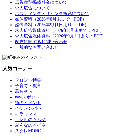
広告種別掲載料金について
求人広告について
ポスティング・リビング折込について
媒体資料（2026年8月末まで：PDF）
媒体資料（2026年9月1日より：PDF）
求人広告媒体資料（2026年8月末まで：PDF）
求人広告媒体資料（2026年9月1日より：PDF）
配布に関するお問い合わせ
一般的なお問い合わせ
人気コーナー
フロント特集
子育て・教育
暮らそら
newスポット
街のイベント
イケメンパパ
キラリママ
テレビのツムジ
みんなのイイネ
スグレMONO