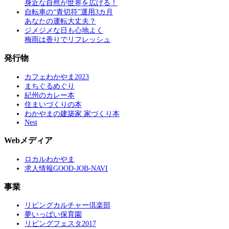
身近な自然が世界を広げる！
自転車の“青切符”運用3カ月
あなたの運転大丈夫？
ジメジメな日も心地よく
梅雨は香りでリフレッシュ
発行物
カフェわかやま2023
まちぐるめぐり
紀州のカレー本
住まいづくりの本
わかやまの建築家 家づくり本
Nest
Webメディア
ロカルわかやま
求人情報GOOD-JOB-NAVI
事業
リビングカルチャー倶楽部
夢いっぱい保育園
リビングフェスタ2017