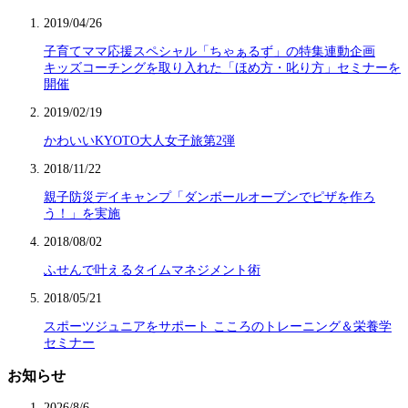
2019/04/26
子育てママ応援スペシャル「ちゃぁるず」の特集連動企画
キッズコーチングを取り入れた「ほめ方・叱り方」セミナーを
開催
2019/02/19
かわいいKYOTO大人女子旅第2弾
2018/11/22
親子防災デイキャンプ「ダンボールオーブンでピザを作ろ
う！」を実施
2018/08/02
ふせんで叶えるタイムマネジメント術
2018/05/21
スポーツジュニアをサポート こころのトレーニング＆栄養学
セミナー
お知らせ
2026/8/6