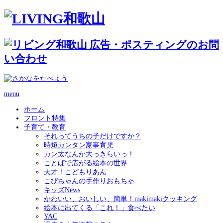
menu
ホーム
フロント特集
子育て・教育
それってうちの子だけですか？
時短カンタン家事育児
カン太なんか大っきらいっ！
ことばで広がる絵本の世界
天才！こどもりあん
こぴちゃんの手作りおもちゃ
キッズNews
かわいい、おいしい、簡単！makimakiクッキング
絵本に出てくる「これ！」食べたい
YAC