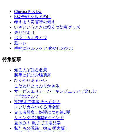
Cinema Preview
B級合戦 グルメの目
考えよう災害時の備え
いざというときに役立つ防災グッズ
祭りびより
ボタニカルライフ
脳トレ
手軽にセルフケア 癒やしのツボ
特集記事
知る人ぞ知る名景
勝手に紀州穴場遺産
ひんやりあま〜い
こだわりたっぷりかき氷
サービスエリア・パーキングエリアで楽しむ
ご当地グルメ
3D技術で本物そっくり！
レプリカをつくる博物館
参加者募集！好評につき第2弾
リビング特別体験イベント
夏休み！ 親子で工場見学
私たちの視線・始点 拡大版！