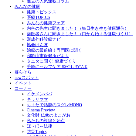
過去の人気連載コラム
みんなの健康
健康トピックス
医療TOPICS
みんなの健康フェア
内科の先生に聞きました！（毎日生き生き健康通信）
歯医者さんに聞きました！（口から始まる健康づくり）
形成外科診療ナビ
協会けんぽ
治療の最前線！専門医に聞く
和歌山市保健所だより
タニタに聞く! 健康づくり
手軽にセルフケア 癒やしのツボ
暮らそら
newスポット
イベント
コーナー
イケメンパパ
キラリママ
ちまたで話題のスグレMONO
Cinema Preview
文化財 仏像のよこがお
私たちの視線と始点
ほ～ほ～法律
防災Topics