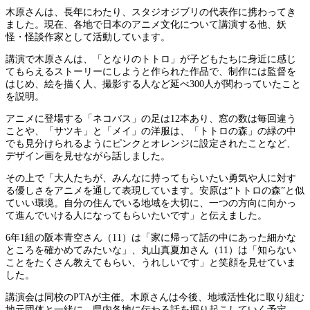
木原さんは、長年にわたり、スタジオジブリの代表作に携わってき
ました。現在、各地で日本のアニメ文化について講演する他、妖
怪・怪談作家として活動しています。
講演で木原さんは、「となりのトトロ」が子どもたちに身近に感じ
てもらえるストーリーにしようと作られた作品で、制作には監督を
はじめ、絵を描く人、撮影する人など延べ300人が関わっていたこと
を説明。
アニメに登場する「ネコバス」の足は12本あり、窓の数は毎回違う
ことや、「サツキ」と「メイ」の洋服は、「トトロの森」の緑の中
でも見分けられるようにピンクとオレンジに設定されたことなど、
デザイン画を見せながら話しました。
その上で「大人たちが、みんなに持ってもらいたい勇気や人に対す
る優しさをアニメを通して表現しています。安原は“トトロの森”と似
ていい環境。自分の住んでいる地域を大切に、一つの方向に向かっ
て進んでいける人になってもらいたいです」と伝えました。
6年1組の阪本青空さん（11）は「家に帰って話の中にあった細かな
ところを確かめてみたいな」、丸山真夏加さん（11）は「知らない
ことをたくさん教えてもらい、うれしいです」と笑顔を見せていま
した。
講演会は同校のPTAが主催。木原さんは今後、地域活性化に取り組む
地元団体と一緒に、県内各地に伝わる話を掘り起こしていく予定。