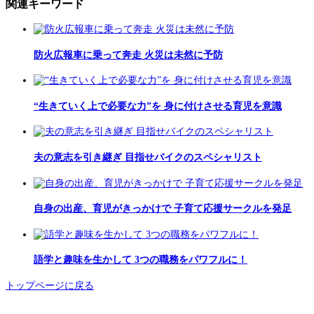
関連キーワード
防火広報車に乗って奔走 火災は未然に予防
“生きていく上で必要な力”を 身に付けさせる育児を意識
夫の意志を引き継ぎ 目指せバイクのスペシャリスト
自身の出産、育児がきっかけで 子育て応援サークルを発足
語学と趣味を生かして 3つの職務をパワフルに！
トップページに戻る