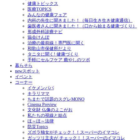
健康トピックス
医療TOPICS
みんなの健康フェア
内科の先生に聞きました！（毎日生き生き健康通信）
歯医者さんに聞きました！（口から始まる健康づくり）
形成外科診療ナビ
協会けんぽ
治療の最前線！専門医に聞く
和歌山市保健所だより
タニタに聞く! 健康づくり
手軽にセルフケア 癒やしのツボ
暮らそら
newスポット
イベント
コーナー
イケメンパパ
キラリママ
ちまたで話題のスグレMONO
Cinema Preview
文化財 仏像のよこがお
私たちの視線と始点
ほ～ほ～法律
防災Topics
ズボラ独女がチェック！！スーパーのイマコレ
ガッツリ主夫が チェック！！スーパーのイマコレ