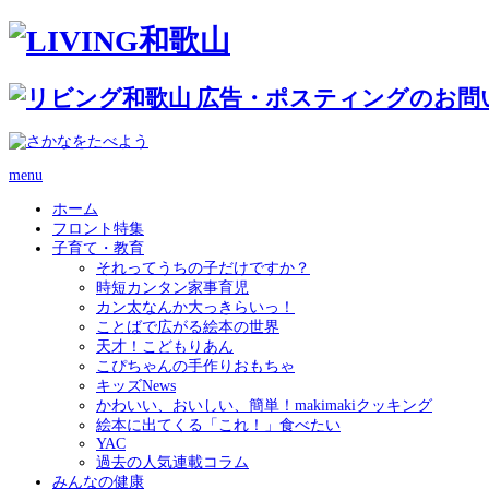
menu
ホーム
フロント特集
子育て・教育
それってうちの子だけですか？
時短カンタン家事育児
カン太なんか大っきらいっ！
ことばで広がる絵本の世界
天才！こどもりあん
こぴちゃんの手作りおもちゃ
キッズNews
かわいい、おいしい、簡単！makimakiクッキング
絵本に出てくる「これ！」食べたい
YAC
過去の人気連載コラム
みんなの健康