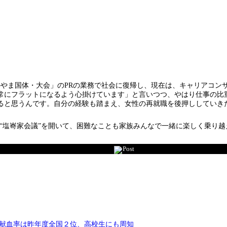
やま国体・大会」のPRの業務で社会に復帰し、現在は、キャリアコン
にフラットになるよう心掛けています」と言いつつ、やはり仕事の比重
ると思うんです。自分の経験も踏まえ、女性の再就職を後押ししていき
“塩㟢家会議”を開いて、困難なことも家族みんなで一緒に楽しく乗り越
Post
の献血率は昨年度全国２位、高校生にも周知