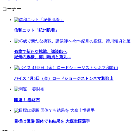
コーナー
信和ニット「紀州肌着」
45歳で新たな挑戦、講談師へ
紀州の殿様、徳川頼貞と第九…
バイス 4月5日（金）ロードショージストシネマ和歌山
開運！ 春財布
目標は優勝 国体でも結果を 大森圭悟選手