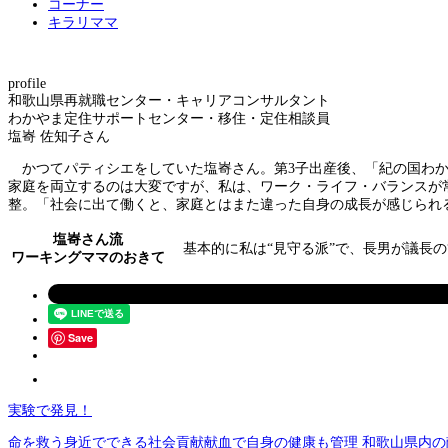
コーナー
キラリママ
profile
和歌山県再就職センター・キャリアコンサルタント
わかやま定住サポートセンター・移住・定住相談員
塩㟢 佐知子さん
かつてパティシエをしていた塩㟢さん。第3子出産後、「紀の国わか
家庭を両立するのは大変ですが、私は、ワーク・ライフ・バランスが常
整。「社会に出て働くと、家庭とはまた違った自身の成長が感じられ
塩㟢さん流
基本的に私は“見守る派”で、長男が議長の
ワーキングママのおきて
Save
実験で発見！
命を救う身近でできる社会貢献献血で自身の健康も管理 和歌山県内