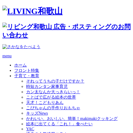
menu
ホーム
フロント特集
子育て・教育
それってうちの子だけですか？
時短カンタン家事育児
カン太なんか大っきらいっ！
ことばで広がる絵本の世界
天才！こどもりあん
こぴちゃんの手作りおもちゃ
キッズNews
かわいい、おいしい、簡単！makimakiクッキング
絵本に出てくる「これ！」食べたい
YAC