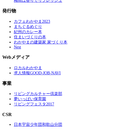
梅雨は香りでリフレッシュ
発行物
カフェわかやま2023
まちぐるめぐり
紀州のカレー本
住まいづくりの本
わかやまの建築家 家づくり本
Nest
Webメディア
ロカルわかやま
求人情報GOOD-JOB-NAVI
事業
リビングカルチャー倶楽部
夢いっぱい保育園
リビングフェスタ2017
CSR
日本宇宙少年団和歌山分団