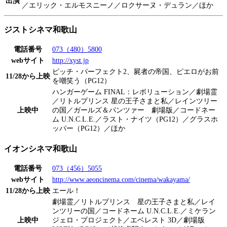
出演
／エリック・エルモスニーノ／ロクサーヌ・デュラン／ほか
ジストシネマ和歌山
電話番号
073（480）5800
webサイト
http://xyst.jp
ピッチ・パーフェクト2、屍者の帝国、ピエロがお前
11/28から上映
を嘲笑う（PG12）
ハンガーゲーム FINAL：レボリューション／劇場霊
／リトルプリンス 星の王子さまと私／レインツリー
上映中
の国／ガールズ＆パンツァー 劇場版／コードネー
ム U.N.C.L.E.／ラスト・ナイツ（PG12）／グラスホ
ッパー（PG12）／ほか
イオンシネマ和歌山
電話番号
073（456）5055
webサイト
http://www.aeoncinema.com/cinema/wakayama/
11/28から上映
エール！
劇場霊／リトルプリンス 星の王子さまと私／レイ
ンツリーの国／コードネーム U.N.C.L.E.／ミケラン
上映中
ジェロ・プロジェクト／エベレスト 3D／劇場版