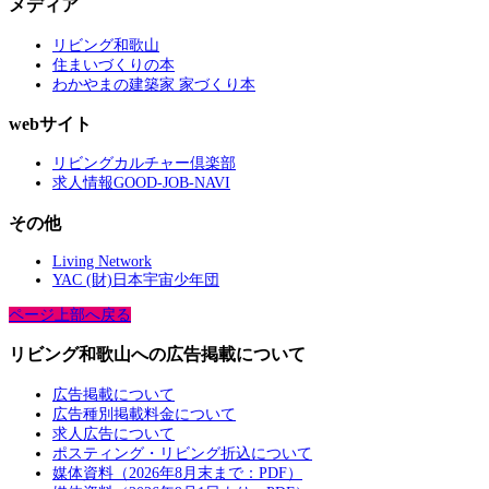
メディア
リビング和歌山
住まいづくりの本
わかやまの建築家 家づくり本
webサイト
リビングカルチャー倶楽部
求人情報GOOD-JOB-NAVI
その他
Living Network
YAC (財)日本宇宙少年団
ページ上部へ戻る
リビング和歌山への広告掲載について
広告掲載について
広告種別掲載料金について
求人広告について
ポスティング・リビング折込について
媒体資料（2026年8月末まで：PDF）