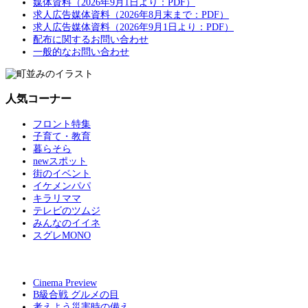
媒体資料（2026年9月1日より：PDF）
求人広告媒体資料（2026年8月末まで：PDF）
求人広告媒体資料（2026年9月1日より：PDF）
配布に関するお問い合わせ
一般的なお問い合わせ
人気コーナー
フロント特集
子育て・教育
暮らそら
newスポット
街のイベント
イケメンパパ
キラリママ
テレビのツムジ
みんなのイイネ
スグレMONO
Cinema Preview
B級合戦 グルメの目
考えよう災害時の備え