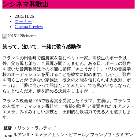
ンシネマ和歌山
2015/11/26
コーナー
Cinema Preview
笑って、泣いて、一緒に歌う感動作
フランスの田舎町で酪農家を営むベリエ一家。高校生のポーラ以
外、父も母も弟も、全員耳が聞こえません。ある日、ポーラの歌声
を聴いた音楽教師はその才能に驚愕（きょうがく）。パリの音楽学
校のオーディションを受けることを彼女に勧めます。しかし、歌声
を聞くことができない家族は、彼女の才能を信じられず大反対。ポ
ーラは、「夢に向かって羽ばたいてみたい。でも私がいなくなった
ら」と悩んだ末、夢を諦める決意をしますが…。
フランス映画祭2015で観客賞を受賞したドラマ。主演は、フランス
の人気オーディション番組で、“奇跡の歌声”と賞賛されたルアンヌ・
エメラ。みずみずしい演技と、圧倒的な歌唱力で見る人を魅了しま
す。
監督
エリック・ラルティゴ
ルアンヌ・エメラ／カリン・ビアール／フランソワ・ダミアン