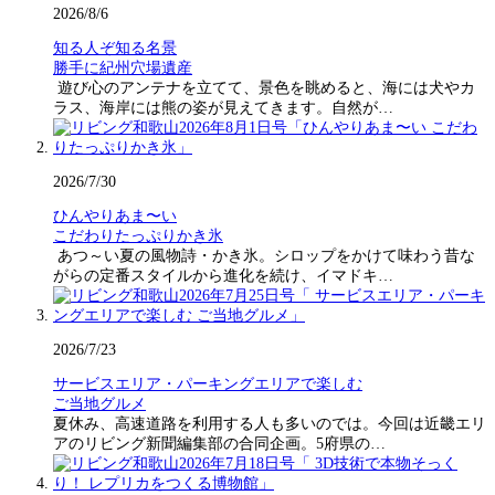
2026/8/6
知る人ぞ知る名景
勝手に紀州穴場遺産
遊び心のアンテナを立てて、景色を眺めると、海には犬やカ
ラス、海岸には熊の姿が見えてきます。自然が…
2026/7/30
ひんやりあま〜い
こだわりたっぷりかき氷
あつ～い夏の風物詩・かき氷。シロップをかけて味わう昔な
がらの定番スタイルから進化を続け、イマドキ…
2026/7/23
サービスエリア・パーキングエリアで楽しむ
ご当地グルメ
夏休み、高速道路を利用する人も多いのでは。今回は近畿エリ
アのリビング新聞編集部の合同企画。5府県の…