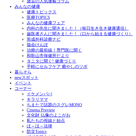
過去の人気連載コラム
みんなの健康
健康トピックス
医療TOPICS
みんなの健康フェア
内科の先生に聞きました！（毎日生き生き健康通信）
歯医者さんに聞きました！（口から始まる健康づくり）
形成外科診療ナビ
協会けんぽ
治療の最前線！専門医に聞く
和歌山市保健所だより
タニタに聞く! 健康づくり
手軽にセルフケア 癒やしのツボ
暮らそら
newスポット
イベント
コーナー
イケメンパパ
キラリママ
ちまたで話題のスグレMONO
Cinema Preview
文化財 仏像のよこがお
私たちの視線と始点
ほ～ほ～法律
防災Topics