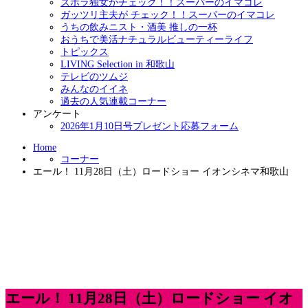
ズボラ独女がチェック！！スーパーのイマコレ
ガッツリ主夫が チェック！！スーパーのイマコレ
うちの飲みニスト・酒美 推しの一杯
おうちで美活ナチュラルビューティーライフ
トピックス
LIVING Selection in 和歌山
テレビのツムジ
みんなのイイネ
過去の人気連載コーナー
アンケート
2026年1月10日号プレゼント応募フォーム
Home
コーナー
エール！ 11月28日（土）ロードショー イオンシネマ和歌山
エール！ 11月28日（土）ロードショー イオ