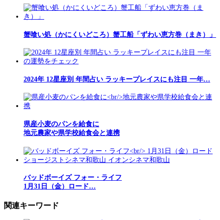
蟹喰い処（かにくいどころ）蟹工船「ずわい恵方巻（まき）」
2024年 12星座別 年間占い ラッキープレイスにも注目 一年…
県産小麦のパンを給食に
地元農家や県学校給食会と連携
バッドボーイズ フォー・ライフ
1月31日（金）ロード…
関連キーワード