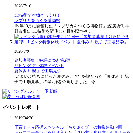
2026/7/16
3D技術で本物そっくり！
レプリカをつくる博物館
昨年10月に開館した「レプリカをつくる博物館」(紀美野町神
野市場)。3D技術を駆使した骨格標本や…
2026/7/9
参加者募集！好評につき第2弾
リビング特別体験イベント
夏休み！ 親子で工場見学
いよいよ待ちに待った夏休み。昨年好評だった「夏休み！ 親
子で工場見学」の第2弾を企画しました。今…
イベントレポート
2019/04/26
子育てママ応援スペシャル「ちゃぁるず」の特集連動企画
キッズコーチングを取り入れた「ほめ方・叱り方」セミナーを