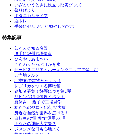
いざというときに役立つ防災グッズ
祭りびより
ボタニカルライフ
脳トレ
手軽にセルフケア 癒やしのツボ
特集記事
知る人ぞ知る名景
勝手に紀州穴場遺産
ひんやりあま〜い
こだわりたっぷりかき氷
サービスエリア・パーキングエリアで楽しむ
ご当地グルメ
3D技術で本物そっくり！
レプリカをつくる博物館
参加者募集！好評につき第2弾
リビング特別体験イベント
夏休み！ 親子で工場見学
私たちの視線・始点 拡大版！
身近な自然が世界を広げる！
自転車の“青切符”運用3カ月
あなたの運転大丈夫？
ジメジメな日も心地よく