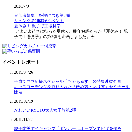
2026/7/9
参加者募集！好評につき第2弾
リビング特別体験イベント
夏休み！ 親子で工場見学
いよいよ待ちに待った夏休み。昨年好評だった「夏休み！ 親
子で工場見学」の第2弾を企画しました。今…
イベントレポート
2019/04/26
子育てママ応援スペシャル「ちゃぁるず」の特集連動企画
キッズコーチングを取り入れた「ほめ方・叱り方」セミナーを
開催
2019/02/19
かわいいKYOTO大人女子旅第2弾
2018/11/22
親子防災デイキャンプ「ダンボールオーブンでピザを作ろ