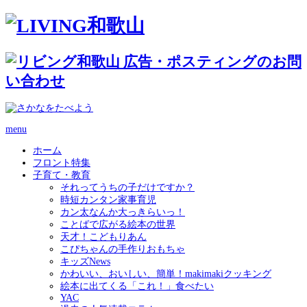
menu
ホーム
フロント特集
子育て・教育
それってうちの子だけですか？
時短カンタン家事育児
カン太なんか大っきらいっ！
ことばで広がる絵本の世界
天才！こどもりあん
こぴちゃんの手作りおもちゃ
キッズNews
かわいい、おいしい、簡単！makimakiクッキング
絵本に出てくる「これ！」食べたい
YAC