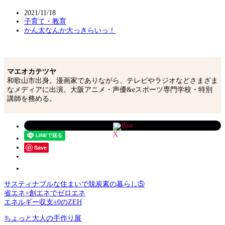
2021/11/18
子育て・教育
かん太なんか大っきらいっ！
マエオカテツヤ
和歌山市出身。漫画家でありながら、テレビやラジオなどさまざま
なメディアに出演。大阪アニメ・声優&eスポーツ専門学校・特別
講師を務める。
Post
Save
サスティナブルな住まいで脱炭素の暮らし⑤
省エネ+創エネでゼロエネ
エネルギー収支±0のZEH
ちょっと大人の手作り展