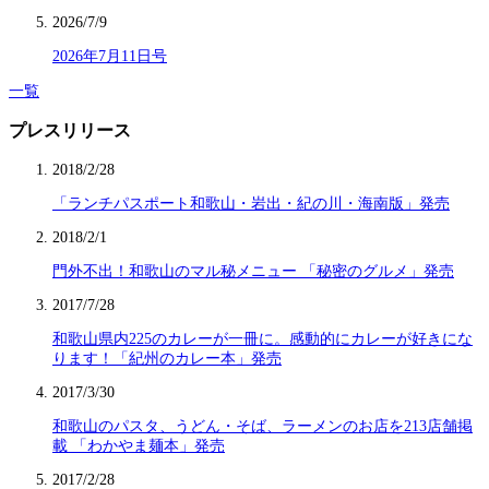
2026/7/9
2026年7月11日号
一覧
プレスリリース
2018/2/28
「ランチパスポート和歌山・岩出・紀の川・海南版」発売
2018/2/1
門外不出！和歌山のマル秘メニュー 「秘密のグルメ」発売
2017/7/28
和歌山県内225のカレーが一冊に。感動的にカレーが好きにな
ります！「紀州のカレー本」発売
2017/3/30
和歌山のパスタ、うどん・そば、ラーメンのお店を213店舗掲
載 「わかやま麺本」発売
2017/2/28