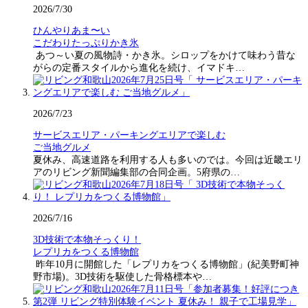
2026/7/30
ひんやりあま〜い
こだわりたっぷりかき氷
あつ～い夏の風物詩・かき氷。シロップをかけて味わう昔な
がらの定番スタイルから進化を続け、イマドキ…
2026/7/23
サービスエリア・パーキングエリアで楽しむ
ご当地グルメ
夏休み、高速道路を利用する人も多いのでは。今回は近畿エリ
アのリビング新聞編集部の合同企画。5府県の…
2026/7/16
3D技術で本物そっくり！
レプリカをつくる博物館
昨年10月に開館した「レプリカをつくる博物館」(紀美野町神
野市場)。3D技術を駆使した骨格標本や…