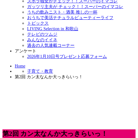
ズボラ独女がチェック！！スーパーのイマコレ
ガッツリ主夫が チェック！！スーパーのイマコレ
うちの飲みニスト・酒美 推しの一杯
おうちで美活ナチュラルビューティーライフ
トピックス
LIVING Selection in 和歌山
テレビのツムジ
みんなのイイネ
過去の人気連載コーナー
アンケート
2026年1月10日号プレゼント応募フォーム
Home
子育て・教育
第2回 カン太なんか大っきらいっ！
第2回 カン太なんか大っきらいっ！