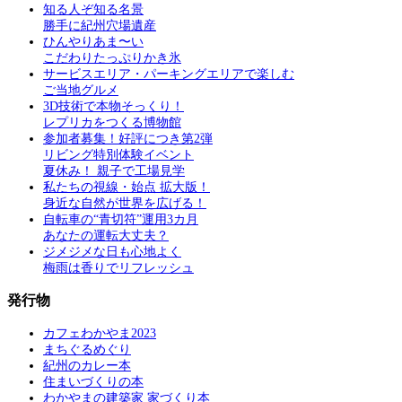
知る人ぞ知る名景
勝手に紀州穴場遺産
ひんやりあま〜い
こだわりたっぷりかき氷
サービスエリア・パーキングエリアで楽しむ
ご当地グルメ
3D技術で本物そっくり！
レプリカをつくる博物館
参加者募集！好評につき第2弾
リビング特別体験イベント
夏休み！ 親子で工場見学
私たちの視線・始点 拡大版！
身近な自然が世界を広げる！
自転車の“青切符”運用3カ月
あなたの運転大丈夫？
ジメジメな日も心地よく
梅雨は香りでリフレッシュ
発行物
カフェわかやま2023
まちぐるめぐり
紀州のカレー本
住まいづくりの本
わかやまの建築家 家づくり本