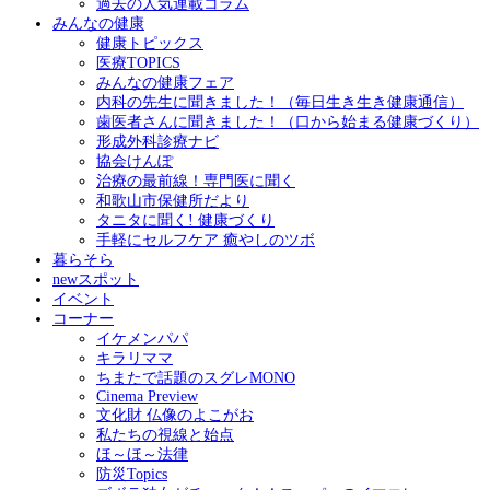
過去の人気連載コラム
みんなの健康
健康トピックス
医療TOPICS
みんなの健康フェア
内科の先生に聞きました！（毎日生き生き健康通信）
歯医者さんに聞きました！（口から始まる健康づくり）
形成外科診療ナビ
協会けんぽ
治療の最前線！専門医に聞く
和歌山市保健所だより
タニタに聞く! 健康づくり
手軽にセルフケア 癒やしのツボ
暮らそら
newスポット
イベント
コーナー
イケメンパパ
キラリママ
ちまたで話題のスグレMONO
Cinema Preview
文化財 仏像のよこがお
私たちの視線と始点
ほ～ほ～法律
防災Topics