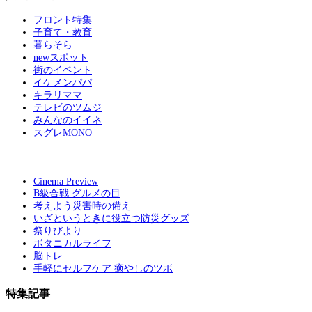
フロント特集
子育て・教育
暮らそら
newスポット
街のイベント
イケメンパパ
キラリママ
テレビのツムジ
みんなのイイネ
スグレMONO
Cinema Preview
B級合戦 グルメの目
考えよう災害時の備え
いざというときに役立つ防災グッズ
祭りびより
ボタニカルライフ
脳トレ
手軽にセルフケア 癒やしのツボ
特集記事