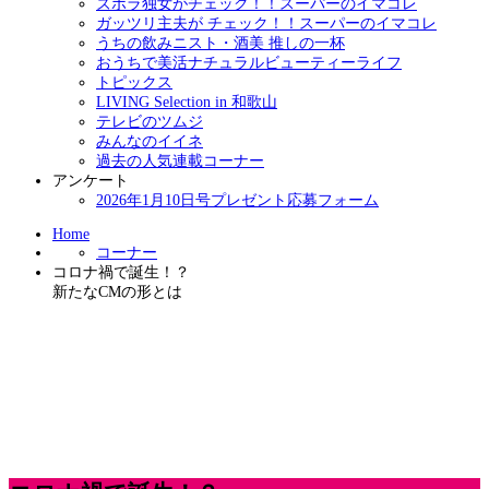
ズボラ独女がチェック！！スーパーのイマコレ
ガッツリ主夫が チェック！！スーパーのイマコレ
うちの飲みニスト・酒美 推しの一杯
おうちで美活ナチュラルビューティーライフ
トピックス
LIVING Selection in 和歌山
テレビのツムジ
みんなのイイネ
過去の人気連載コーナー
アンケート
2026年1月10日号プレゼント応募フォーム
Home
コーナー
コロナ禍で誕生！？
新たなCMの形とは