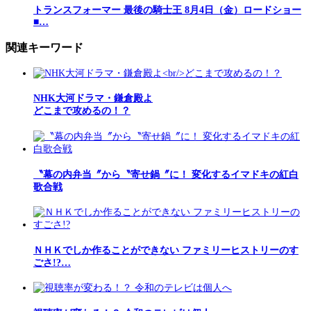
トランスフォーマー 最後の騎士王 8月4日（金）ロードショー
■…
関連キーワード
NHK大河ドラマ・鎌倉殿よ
どこまで攻めるの！？
〝幕の内弁当〞から〝寄せ鍋〞に！ 変化するイマドキの紅白
歌合戦
ＮＨＫでしか作ることができない ファミリーヒストリーのす
ごさ!?…