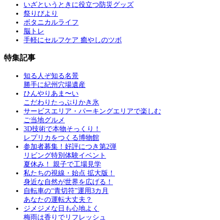
いざというときに役立つ防災グッズ
祭りびより
ボタニカルライフ
脳トレ
手軽にセルフケア 癒やしのツボ
特集記事
知る人ぞ知る名景
勝手に紀州穴場遺産
ひんやりあま〜い
こだわりたっぷりかき氷
サービスエリア・パーキングエリアで楽しむ
ご当地グルメ
3D技術で本物そっくり！
レプリカをつくる博物館
参加者募集！好評につき第2弾
リビング特別体験イベント
夏休み！ 親子で工場見学
私たちの視線・始点 拡大版！
身近な自然が世界を広げる！
自転車の“青切符”運用3カ月
あなたの運転大丈夫？
ジメジメな日も心地よく
梅雨は香りでリフレッシュ