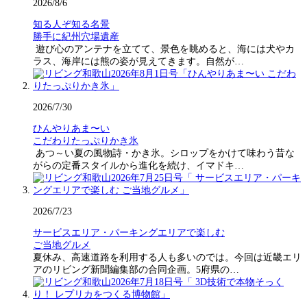
2026/8/6
知る人ぞ知る名景
勝手に紀州穴場遺産
遊び心のアンテナを立てて、景色を眺めると、海には犬やカ
ラス、海岸には熊の姿が見えてきます。自然が…
2026/7/30
ひんやりあま〜い
こだわりたっぷりかき氷
あつ～い夏の風物詩・かき氷。シロップをかけて味わう昔な
がらの定番スタイルから進化を続け、イマドキ…
2026/7/23
サービスエリア・パーキングエリアで楽しむ
ご当地グルメ
夏休み、高速道路を利用する人も多いのでは。今回は近畿エリ
アのリビング新聞編集部の合同企画。5府県の…