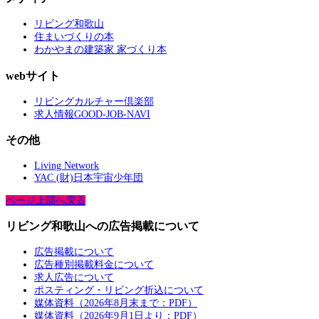
リビング和歌山
住まいづくりの本
わかやまの建築家 家づくり本
webサイト
リビングカルチャー倶楽部
求人情報GOOD-JOB-NAVI
その他
Living Network
YAC (財)日本宇宙少年団
ページ上部へ戻る
リビング和歌山への広告掲載について
広告掲載について
広告種別掲載料金について
求人広告について
ポスティング・リビング折込について
媒体資料（2026年8月末まで：PDF）
媒体資料（2026年9月1日より：PDF）