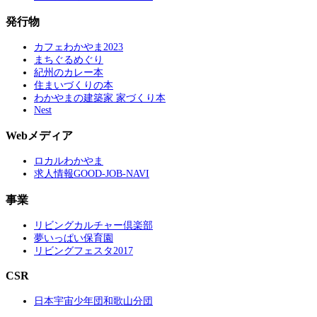
発行物
カフェわかやま2023
まちぐるめぐり
紀州のカレー本
住まいづくりの本
わかやまの建築家 家づくり本
Nest
Webメディア
ロカルわかやま
求人情報GOOD-JOB-NAVI
事業
リビングカルチャー倶楽部
夢いっぱい保育園
リビングフェスタ2017
CSR
日本宇宙少年団和歌山分団