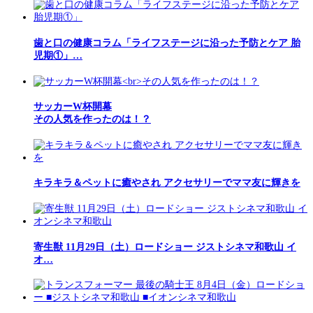
歯と口の健康コラム「ライフステージに沿った予防とケア 胎
児期①」…
サッカーW杯開幕
その人気を作ったのは！？
キラキラ＆ペットに癒やされ アクセサリーでママ友に輝きを
寄生獣 11月29日（土）ロードショー ジストシネマ和歌山 イ
オ…