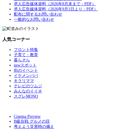
求人広告媒体資料（2026年8月末まで：PDF）
求人広告媒体資料（2026年9月1日より：PDF）
配布に関するお問い合わせ
一般的なお問い合わせ
人気コーナー
フロント特集
子育て・教育
暮らそら
newスポット
街のイベント
イケメンパパ
キラリママ
テレビのツムジ
みんなのイイネ
スグレMONO
Cinema Preview
B級合戦 グルメの目
考えよう災害時の備え