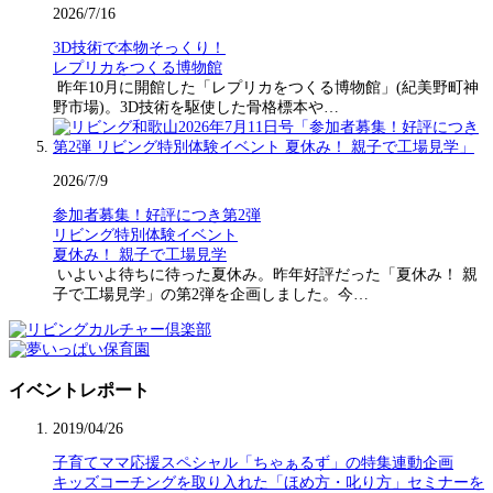
2026/7/16
3D技術で本物そっくり！
レプリカをつくる博物館
昨年10月に開館した「レプリカをつくる博物館」(紀美野町神
野市場)。3D技術を駆使した骨格標本や…
2026/7/9
参加者募集！好評につき第2弾
リビング特別体験イベント
夏休み！ 親子で工場見学
いよいよ待ちに待った夏休み。昨年好評だった「夏休み！ 親
子で工場見学」の第2弾を企画しました。今…
イベントレポート
2019/04/26
子育てママ応援スペシャル「ちゃぁるず」の特集連動企画
キッズコーチングを取り入れた「ほめ方・叱り方」セミナーを