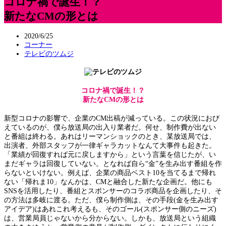
コロナ禍で誕生！？
新たなCMの形とは
2020/6/25
コーナー
テレビのツムジ
コロナ禍で誕生！？
新たなCMの形とは
新型コロナの影響で、企業のCM出稿が減っている。この状況におび
えているのが、僕ら放送局の出入り業者だ。何せ、制作費が出ない
と番組は終わる。あれはリーマンショックのとき、某放送局では、
出演者、外部スタッフが一律ギャラカットなんて大事件も起きた。
「業績が回復すれば元に戻しますから」という言葉を信じたが、い
まだギャラは回復していない。となれば自ら“金”を生み出す番組を作
らないといけない。例えば、企業の商品ベスト10を当てるまで帰れ
ない「帰れま10」なんかは、CMと融合した新たな企画だ。他にも
SNSを活用したり、番組とスポンサーのコラボ商品を企画したり、そ
の方法は多岐に渡る。ただ、僕ら制作側は、その手段(金を生み出す
アイデア)はあれこれ考えるも、そのゴール(スポンサー側のニーズ)
は、営業局員じゃないから分からない。しかも、放送局という組織