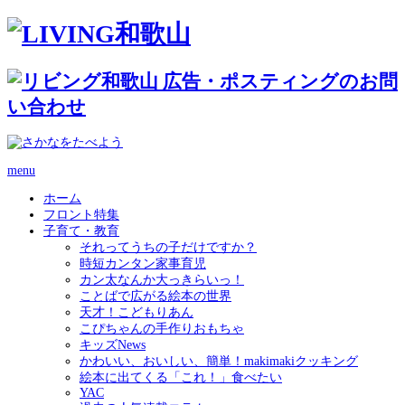
menu
ホーム
フロント特集
子育て・教育
それってうちの子だけですか？
時短カンタン家事育児
カン太なんか大っきらいっ！
ことばで広がる絵本の世界
天才！こどもりあん
こぴちゃんの手作りおもちゃ
キッズNews
かわいい、おいしい、簡単！makimakiクッキング
絵本に出てくる「これ！」食べたい
YAC