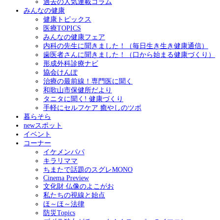
過去の人気連載コラム
みんなの健康
健康トピックス
医療TOPICS
みんなの健康フェア
内科の先生に聞きました！（毎日生き生き健康通信）
歯医者さんに聞きました！（口から始まる健康づくり）
形成外科診療ナビ
協会けんぽ
治療の最前線！専門医に聞く
和歌山市保健所だより
タニタに聞く! 健康づくり
手軽にセルフケア 癒やしのツボ
暮らそら
newスポット
イベント
コーナー
イケメンパパ
キラリママ
ちまたで話題のスグレMONO
Cinema Preview
文化財 仏像のよこがお
私たちの視線と始点
ほ～ほ～法律
防災Topics