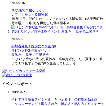
2026/7/16
3D技術で本物そっくり！
レプリカをつくる博物館
昨年10月に開館した「レプリカをつくる博物館」(紀美野町神
野市場)。3D技術を駆使した骨格標本や…
2026/7/9
参加者募集！好評につき第2弾
リビング特別体験イベント
夏休み！ 親子で工場見学
いよいよ待ちに待った夏休み。昨年好評だった「夏休み！ 親
子で工場見学」の第2弾を企画しました。今…
イベントレポート
2019/04/26
子育てママ応援スペシャル「ちゃぁるず」の特集連動企画
キッズコーチングを取り入れた「ほめ方・叱り方」セミナーを