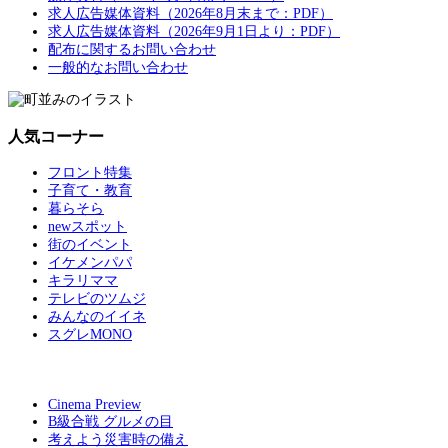
求人広告媒体資料（2026年8月末まで：PDF）
求人広告媒体資料（2026年9月1日より：PDF）
配布に関するお問い合わせ
一般的なお問い合わせ
人気コーナー
フロント特集
子育て・教育
暮らそら
newスポット
街のイベント
イケメンパパ
キラリママ
テレビのツムジ
みんなのイイネ
スグレMONO
Cinema Preview
B級合戦 グルメの目
考えよう災害時の備え