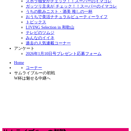
ズボラ独女がチェック！！スーパーのイマコレ
ガッツリ主夫が チェック！！スーパーのイマコレ
うちの飲みニスト・酒美 推しの一杯
おうちで美活ナチュラルビューティーライフ
トピックス
LIVING Selection in 和歌山
テレビのツムジ
みんなのイイネ
過去の人気連載コーナー
アンケート
2026年1月10日号プレゼント応募フォーム
Home
コーナー
サムライブルーの初戦
W杯は魅せる中継へ