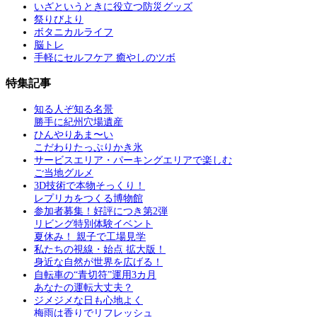
いざというときに役立つ防災グッズ
祭りびより
ボタニカルライフ
脳トレ
手軽にセルフケア 癒やしのツボ
特集記事
知る人ぞ知る名景
勝手に紀州穴場遺産
ひんやりあま〜い
こだわりたっぷりかき氷
サービスエリア・パーキングエリアで楽しむ
ご当地グルメ
3D技術で本物そっくり！
レプリカをつくる博物館
参加者募集！好評につき第2弾
リビング特別体験イベント
夏休み！ 親子で工場見学
私たちの視線・始点 拡大版！
身近な自然が世界を広げる！
自転車の“青切符”運用3カ月
あなたの運転大丈夫？
ジメジメな日も心地よく
梅雨は香りでリフレッシュ