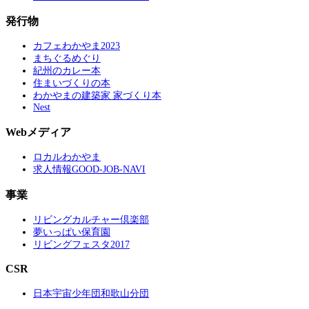
発行物
カフェわかやま2023
まちぐるめぐり
紀州のカレー本
住まいづくりの本
わかやまの建築家 家づくり本
Nest
Webメディア
ロカルわかやま
求人情報GOOD-JOB-NAVI
事業
リビングカルチャー倶楽部
夢いっぱい保育園
リビングフェスタ2017
CSR
日本宇宙少年団和歌山分団