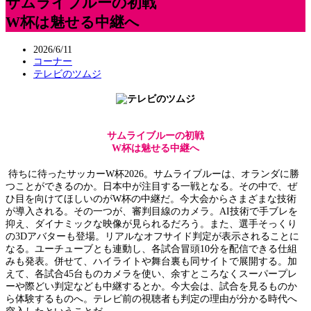
サムライブルーの初戦
W杯は魅せる中継へ
2026/6/11
コーナー
テレビのツムジ
サムライブルーの初戦
W杯は魅せる中継へ
待ちに待ったサッカーW杯2026。サムライブルーは、オランダに勝
つことができるのか。日本中が注目する一戦となる。その中で、ぜ
ひ目を向けてほしいのがW杯の中継だ。今大会からさまざまな技術
が導入される。その一つが、審判目線のカメラ。AI技術で手ブレを
抑え、ダイナミックな映像が見られるだろう。また、選手そっくり
の3Dアバターも登場。リアルなオフサイド判定が表示されることに
なる。ユーチューブとも連動し、各試合冒頭10分を配信できる仕組
みも発表。併せて、ハイライトや舞台裏も同サイトで展開する。加
えて、各試合45台ものカメラを使い、余すところなくスーパープレ
ーや際どい判定なども中継するとか。今大会は、試合を見るものか
ら体験するものへ。テレビ前の視聴者も判定の理由が分かる時代へ