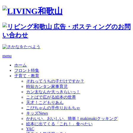
menu
ホーム
フロント特集
子育て・教育
それってうちの子だけですか？
時短カンタン家事育児
カン太なんか大っきらいっ！
ことばで広がる絵本の世界
天才！こどもりあん
こぴちゃんの手作りおもちゃ
キッズNews
かわいい、おいしい、簡単！makimakiクッキング
絵本に出てくる「これ！」食べたい
YAC