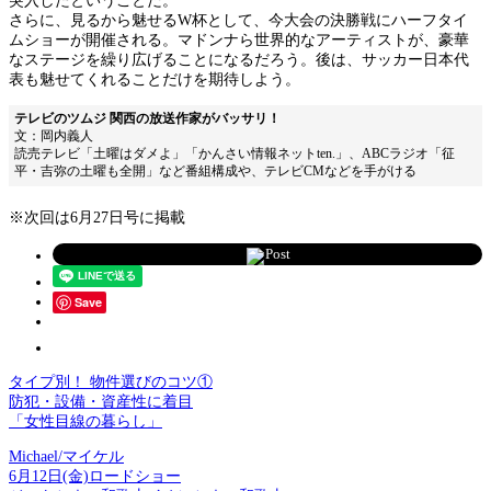
突入したということだ。
さらに、見るから魅せるW杯として、今大会の決勝戦にハーフタイ
ムショーが開催される。マドンナら世界的なアーティストが、豪華
なステージを繰り広げることになるだろう。後は、サッカー日本代
表も魅せてくれることだけを期待しよう。
テレビのツムジ 関西の放送作家がバッサリ！
文：岡内義人
読売テレビ「土曜はダメよ」「かんさい情報ネットten.」、ABCラジオ「征
平・吉弥の土曜も全開」など番組構成や、テレビCMなどを手がける
※次回は6月27日号に掲載
Post
Save
タイプ別！ 物件選びのコツ①
防犯・設備・資産性に着目
「女性目線の暮らし」
Michael/マイケル
6月12日(金)ロードショー