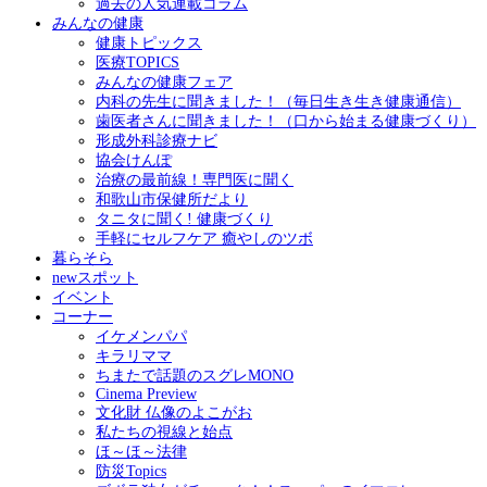
過去の人気連載コラム
みんなの健康
健康トピックス
医療TOPICS
みんなの健康フェア
内科の先生に聞きました！（毎日生き生き健康通信）
歯医者さんに聞きました！（口から始まる健康づくり）
形成外科診療ナビ
協会けんぽ
治療の最前線！専門医に聞く
和歌山市保健所だより
タニタに聞く! 健康づくり
手軽にセルフケア 癒やしのツボ
暮らそら
newスポット
イベント
コーナー
イケメンパパ
キラリママ
ちまたで話題のスグレMONO
Cinema Preview
文化財 仏像のよこがお
私たちの視線と始点
ほ～ほ～法律
防災Topics