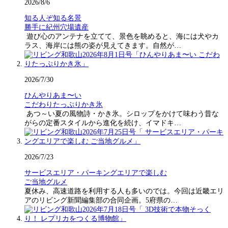
2026/8/6
知る人ぞ知る名景
勝手に紀州穴場遺産
遊び心のアンテナを立てて、景色を眺めると、海には犬やカ
ラス、海岸には熊の姿が見えてきます。自然が…
2026/7/30
ひんやりあま〜い
こだわりたっぷりかき氷
あつ～い夏の風物詩・かき氷。シロップをかけて味わう昔な
がらの定番スタイルから進化を続け、イマドキ…
2026/7/23
サービスエリア・パーキングエリアで楽しむ
ご当地グルメ
夏休み、高速道路を利用する人も多いのでは。今回は近畿エリ
アのリビング新聞編集部の合同企画。5府県の…