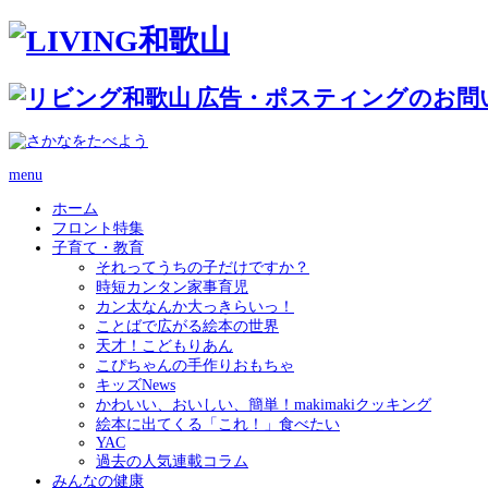
menu
ホーム
フロント特集
子育て・教育
それってうちの子だけですか？
時短カンタン家事育児
カン太なんか大っきらいっ！
ことばで広がる絵本の世界
天才！こどもりあん
こぴちゃんの手作りおもちゃ
キッズNews
かわいい、おいしい、簡単！makimakiクッキング
絵本に出てくる「これ！」食べたい
YAC
過去の人気連載コラム
みんなの健康