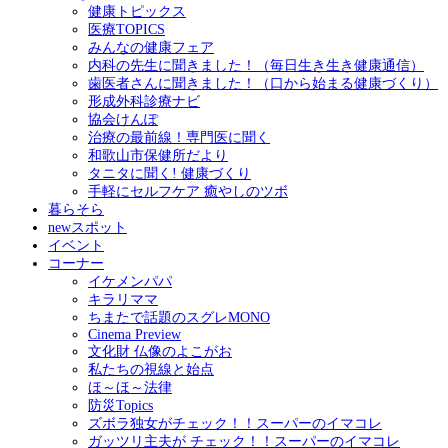
健康トピックス
医療TOPICS
みんなの健康フェア
内科の先生に聞きました！（毎日生き生き健康通信）
歯医者さんに聞きました！（口から始まる健康づくり）
形成外科診療ナビ
協会けんぽ
治療の最前線！専門医に聞く
和歌山市保健所だより
タニタに聞く! 健康づくり
手軽にセルフケア 癒やしのツボ
暮らそら
newスポット
イベント
コーナー
イケメンパパ
キラリママ
ちまたで話題のスグレMONO
Cinema Preview
文化財 仏像のよこがお
私たちの視線と始点
ほ～ほ～法律
防災Topics
ズボラ独女がチェック！！スーパーのイマコレ
ガッツリ主夫が チェック！！スーパーのイマコレ