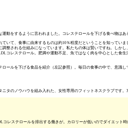
度な運動をするように言われました。コレステロールを下げる食べ物はあ
されていて、食事に由来するものは約10％程度だということを知ってい
に調整される仕組みになっています。私たちの体は賢いですね。しかし
DLコレステロール。肥満や運動不足、魚ではなく肉を中心とした食生
テロールを下げる食品を紹介（左記参照）。毎日の食事の中で、意識し
タニタのノウハウを組み入れた、女性専用のフィットネスクラブです。3
DLコレステロールを排出する働きが。カロリーが低いのでダイエット時