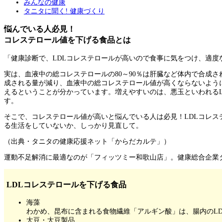
みんなの健康
タニタに聞く! 健康づくり
悩んでいる人必見！
コレステロール値を下げる食品とは
「健康診断で、LDLコレステロールが高いので食事に気をつけ、適
実は、血液中の総コレステロールの80～90％は肝臓など体内で合成
成される量が減り、血液中の総コレステロール値が高くならないよう
えるということが分かっています。増えやすいのは、悪玉といわれるL
す。
そこで、コレステロール値が高いと悩んでいる人は必見！LDLコレス
る生活をしていないか、しっかり見直して。
（出典・タニタの健康応援ネット「からだカルテ」）
運動不足解消に最適なのが「フィッツミー和歌山店」。健康総合企業
LDLコレステロールを下げる食品
海藻
わかめ、昆布に含まれる食物繊維「アルギン酸」は、腸内のL
大豆・大豆製品