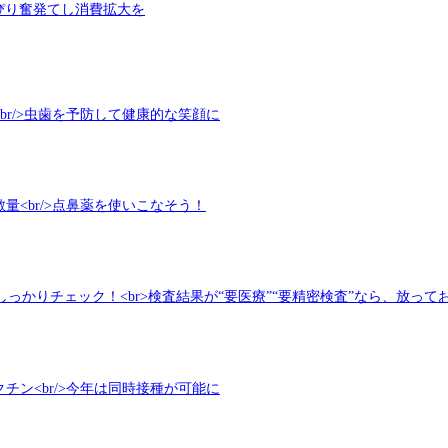
っぴり奮発てし消費拡大を