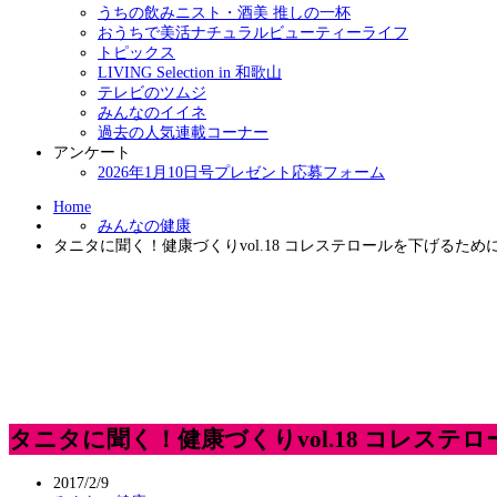
うちの飲みニスト・酒美 推しの一杯
おうちで美活ナチュラルビューティーライフ
トピックス
LIVING Selection in 和歌山
テレビのツムジ
みんなのイイネ
過去の人気連載コーナー
アンケート
2026年1月10日号プレゼント応募フォーム
Home
みんなの健康
タニタに聞く！健康づくりvol.18 コレステロールを下げるた
タニタに聞く！健康づくりvol.18 コレス
2017/2/9