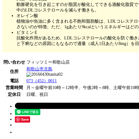
動脈硬化を引き起こすのが脂質が酸化してできる過酸化脂質で
中のLDLコレステロールを減らす働きも。
オレイン酸
植物油や魚油に多く含まれる不飽和脂肪酸は、LDLコレステロ
さないのが特徴。ただ、1gあたり9kcalというエネルギーは
ビタミンＥ
抗酸化作用があるため、LDLコレステロールの酸化を防ぐ働
と下痢などの原因にもなるので適量（成人1日あたり8mg）を
問い合わせ
フィッツミー和歌山店
和歌山市北島
住所
電話
073（452）0011
営業時間
月～金曜午前10時～12時半、午後2時～8時、土曜午前10
定休日
日曜、祝日
Save