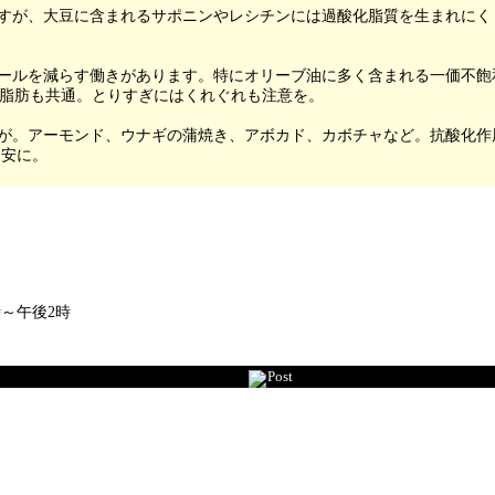
すが、大豆に含まれるサポニンやレシチンには過酸化脂質を生まれにく
ールを減らす働きがあります。特にオリーブ油に多く含まれる一価不飽和
どの脂肪も共通。とりすぎにはくれぐれも注意を。
きが。アーモンド、ウナギの蒲焼き、アボカド、カボチャなど。抗酸化作
目安に。
時～午後2時
Post