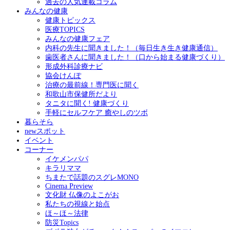
過去の人気連載コラム
みんなの健康
健康トピックス
医療TOPICS
みんなの健康フェア
内科の先生に聞きました！（毎日生き生き健康通信）
歯医者さんに聞きました！（口から始まる健康づくり）
形成外科診療ナビ
協会けんぽ
治療の最前線！専門医に聞く
和歌山市保健所だより
タニタに聞く! 健康づくり
手軽にセルフケア 癒やしのツボ
暮らそら
newスポット
イベント
コーナー
イケメンパパ
キラリママ
ちまたで話題のスグレMONO
Cinema Preview
文化財 仏像のよこがお
私たちの視線と始点
ほ～ほ～法律
防災Topics