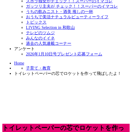
ズボラ独女がチェック！！スーパーのイマコレ
ガッツリ主夫が チェック！！スーパーのイマコレ
うちの飲みニスト・酒美 推しの一杯
おうちで美活ナチュラルビューティーライフ
トピックス
LIVING Selection in 和歌山
テレビのツムジ
みんなのイイネ
過去の人気連載コーナー
アンケート
2026年1月10日号プレゼント応募フォーム
Home
子育て・教育
トイレットペーパーの芯でロケットを作って飛ばしたよ！
トイレットペーパーの芯でロケットを作っ