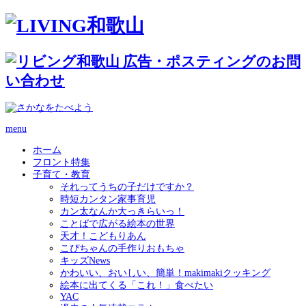
menu
ホーム
フロント特集
子育て・教育
それってうちの子だけですか？
時短カンタン家事育児
カン太なんか大っきらいっ！
ことばで広がる絵本の世界
天才！こどもりあん
こぴちゃんの手作りおもちゃ
キッズNews
かわいい、おいしい、簡単！makimakiクッキング
絵本に出てくる「これ！」食べたい
YAC