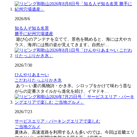
2026/8/6
知る人ぞ知る名景
勝手に紀州穴場遺産
遊び心のアンテナを立てて、景色を眺めると、海には犬やカ
ラス、海岸には熊の姿が見えてきます。自然が…
2026/7/30
ひんやりあま〜い
こだわりたっぷりかき氷
あつ～い夏の風物詩・かき氷。シロップをかけて味わう昔な
がらの定番スタイルから進化を続け、イマドキ…
2026/7/23
サービスエリア・パーキングエリアで楽しむ
ご当地グルメ
夏休み、高速道路を利用する人も多いのでは。今回は近畿エリ