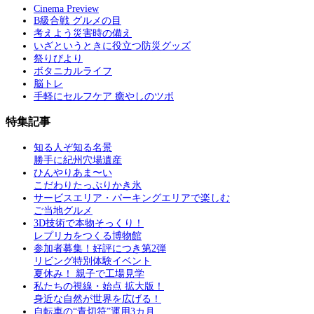
Cinema Preview
B級合戦 グルメの目
考えよう災害時の備え
いざというときに役立つ防災グッズ
祭りびより
ボタニカルライフ
脳トレ
手軽にセルフケア 癒やしのツボ
特集記事
知る人ぞ知る名景
勝手に紀州穴場遺産
ひんやりあま〜い
こだわりたっぷりかき氷
サービスエリア・パーキングエリアで楽しむ
ご当地グルメ
3D技術で本物そっくり！
レプリカをつくる博物館
参加者募集！好評につき第2弾
リビング特別体験イベント
夏休み！ 親子で工場見学
私たちの視線・始点 拡大版！
身近な自然が世界を広げる！
自転車の“青切符”運用3カ月