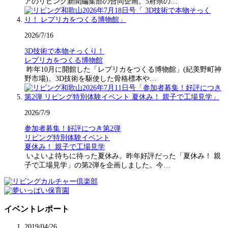
アのリビング新聞編集部の合同企画。5府県の…
2026/7/16
3D技術で本物そっくり！
レプリカをつくる博物館
昨年10月に開館した「レプリカをつくる博物館」(紀美野町神
野市場)。3D技術を駆使した骨格標本や…
2026/7/9
参加者募集！好評につき第2弾
リビング特別体験イベント
夏休み！ 親子で工場見学
いよいよ待ちに待った夏休み。昨年好評だった「夏休み！ 親
子で工場見学」の第2弾を企画しました。今…
イベントレポート
2019/04/26