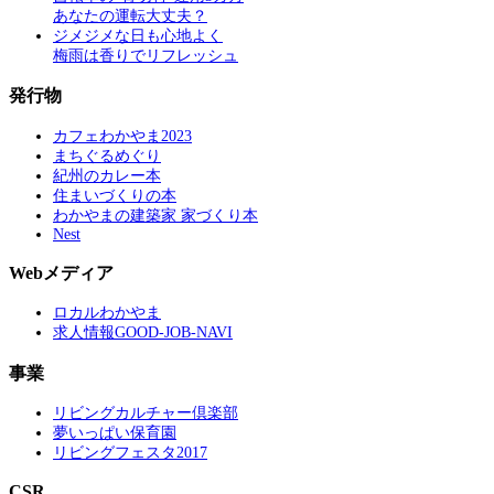
あなたの運転大丈夫？
ジメジメな日も心地よく
梅雨は香りでリフレッシュ
発行物
カフェわかやま2023
まちぐるめぐり
紀州のカレー本
住まいづくりの本
わかやまの建築家 家づくり本
Nest
Webメディア
ロカルわかやま
求人情報GOOD-JOB-NAVI
事業
リビングカルチャー倶楽部
夢いっぱい保育園
リビングフェスタ2017
CSR