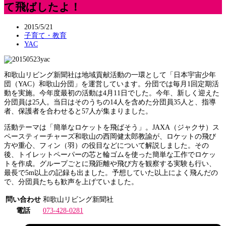
て飛ばしたよ！
2015/5/21
子育て・教育
YAC
和歌山リビング新聞社は地域貢献活動の一環として「日本宇宙少年
団（YAC）和歌山分団」を運営しています。分団では毎月1回定期活
動を実施。今年度最初の活動は4月11日でした。今年、新しく迎えた
分団員は25人。当日はそのうちの14人を含めた分団員35人と、指導
者、保護者を合わせると57人が集まりました。
活動テーマは「簡単なロケットを飛ばそう」。JAXA（ジャクサ）ス
ペースティーチャーズ和歌山の西岡健太郎教諭が、ロケットの飛び
方や重心、フィン（羽）の役目などについて解説しました。その
後、トイレットペーパーの芯と輪ゴムを使った簡単な工作でロケッ
トを作成。グループごとに飛距離や飛び方を観察する実験も行い、
最長で5m以上の記録も出ました。予想していた以上によく飛んだの
で、分団員たちも歓声を上げていました。
問い合わせ
和歌山リビング新聞社
電話
073-428-0281