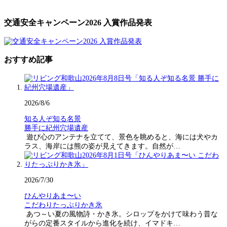
交通安全キャンペーン2026 入賞作品発表
おすすめ記事
2026/8/6
知る人ぞ知る名景
勝手に紀州穴場遺産
遊び心のアンテナを立てて、景色を眺めると、海には犬やカ
ラス、海岸には熊の姿が見えてきます。自然が…
2026/7/30
ひんやりあま〜い
こだわりたっぷりかき氷
あつ～い夏の風物詩・かき氷。シロップをかけて味わう昔な
がらの定番スタイルから進化を続け、イマドキ…