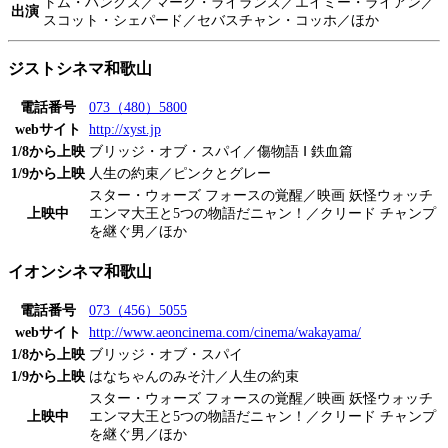
トム・ハンクス／マーク・ライランス／エイミー・ライアン／
出演
スコット・シェパード／セバスチャン・コッホ／ほか
ジストシネマ和歌山
電話番号
073（480）5800
webサイト
http://xyst.jp
1/8から上映
ブリッジ・オブ・スパイ／傷物語 Ⅰ 鉄血篇
1/9から上映
人生の約束／ピンクとグレー
スター・ウォーズ フォースの覚醒／映画 妖怪ウォッチ
上映中
エンマ大王と5つの物語だニャン！／クリード チャンプ
を継ぐ男／ほか
イオンシネマ和歌山
電話番号
073（456）5055
webサイト
http://www.aeoncinema.com/cinema/wakayama/
1/8から上映
ブリッジ・オブ・スパイ
1/9から上映
はなちゃんのみそ汁／人生の約束
スター・ウォーズ フォースの覚醒／映画 妖怪ウォッチ
上映中
エンマ大王と5つの物語だニャン！／クリード チャンプ
を継ぐ男／ほか