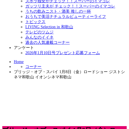
ズボラ独女がチェック！！スーパーのイマコレ
ガッツリ主夫が チェック！！スーパーのイマコレ
うちの飲みニスト・酒美 推しの一杯
おうちで美活ナチュラルビューティーライフ
トピックス
LIVING Selection in 和歌山
テレビのツムジ
みんなのイイネ
過去の人気連載コーナー
アンケート
2026年1月10日号プレゼント応募フォーム
Home
コーナー
ブリッジ・オブ・スパイ 1月8日（金）ロードショー ジストシ
ネマ和歌山 イオンシネマ和歌山