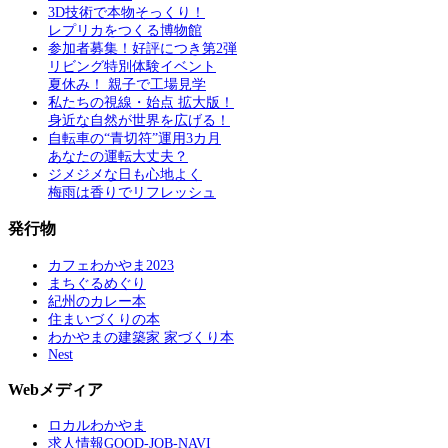
3D技術で本物そっくり！
レプリカをつくる博物館
参加者募集！好評につき第2弾
リビング特別体験イベント
夏休み！ 親子で工場見学
私たちの視線・始点 拡大版！
身近な自然が世界を広げる！
自転車の“青切符”運用3カ月
あなたの運転大丈夫？
ジメジメな日も心地よく
梅雨は香りでリフレッシュ
発行物
カフェわかやま2023
まちぐるめぐり
紀州のカレー本
住まいづくりの本
わかやまの建築家 家づくり本
Nest
Webメディア
ロカルわかやま
求人情報GOOD-JOB-NAVI