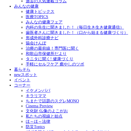
過去の人気連載コラム
みんなの健康
健康トピックス
医療TOPICS
みんなの健康フェア
内科の先生に聞きました！（毎日生き生き健康通信）
歯医者さんに聞きました！（口から始まる健康づくり）
形成外科診療ナビ
協会けんぽ
治療の最前線！専門医に聞く
和歌山市保健所だより
タニタに聞く! 健康づくり
手軽にセルフケア 癒やしのツボ
暮らそら
newスポット
イベント
コーナー
イケメンパパ
キラリママ
ちまたで話題のスグレMONO
Cinema Preview
文化財 仏像のよこがお
私たちの視線と始点
ほ～ほ～法律
防災Topics