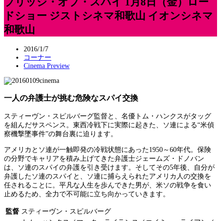
ブリッジ・オブ・スパイ 1月8日（金）ロー
ドショー ジストシネマ和歌山 イオンシネマ
和歌山
2016/1/7
コーナー
Cinema Preview
一人の弁護士が挑む危険なスパイ交換
スティーヴン・スピルバーグ監督と、名優トム・ハンクスがタッグ
を組んだサスペンス。東西冷戦下に実際に起きた、ソ連による“米偵
察機撃墜事件”の舞台裏に迫ります。
アメリカとソ連が一触即発の冷戦状態にあった1950～60年代。保険
の分野でキャリアを積み上げてきた弁護士ジェームズ・ドノバン
は、ソ連のスパイの弁護を引き受けます。そしてその5年後、自分が
弁護したソ連のスパイと、ソ連に捕らえられたアメリカ人の交換を
任されることに。平凡な人生を歩んできた男が、米ソの戦争を食い
止めるため、全力で不可能に立ち向かっていきます。
監督
スティーヴン・スピルバーグ