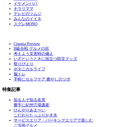
イケメンパパ
キラリママ
テレビのツムジ
みんなのイイネ
スグレMONO
Cinema Preview
B級合戦 グルメの目
考えよう災害時の備え
いざというときに役立つ防災グッズ
祭りびより
ボタニカルライフ
脳トレ
手軽にセルフケア 癒やしのツボ
特集記事
知る人ぞ知る名景
勝手に紀州穴場遺産
ひんやりあま〜い
こだわりたっぷりかき氷
サービスエリア・パーキングエリアで楽しむ
ご当地グルメ