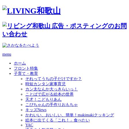
menu
ホーム
フロント特集
子育て・教育
それってうちの子だけですか？
時短カンタン家事育児
カン太なんか大っきらいっ！
ことばで広がる絵本の世界
天才！こどもりあん
こぴちゃんの手作りおもちゃ
キッズNews
かわいい、おいしい、簡単！makimakiクッキング
絵本に出てくる「これ！」食べたい
YAC