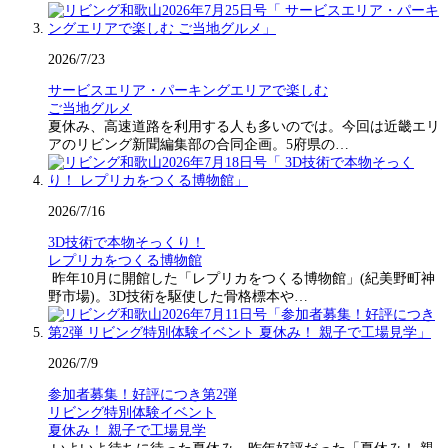
2026/7/23
サービスエリア・パーキングエリアで楽しむ
ご当地グルメ
夏休み、高速道路を利用する人も多いのでは。今回は近畿エリ
アのリビング新聞編集部の合同企画。5府県の…
2026/7/16
3D技術で本物そっくり！
レプリカをつくる博物館
昨年10月に開館した「レプリカをつくる博物館」(紀美野町神
野市場)。3D技術を駆使した骨格標本や…
2026/7/9
参加者募集！好評につき第2弾
リビング特別体験イベント
夏休み！ 親子で工場見学