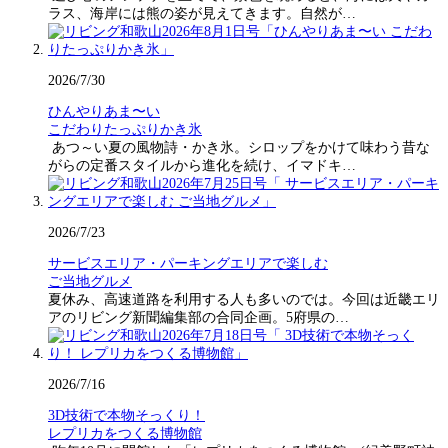
ラス、海岸には熊の姿が見えてきます。自然が…
2026/7/30
ひんやりあま〜い
こだわりたっぷりかき氷
あつ～い夏の風物詩・かき氷。シロップをかけて味わう昔な
がらの定番スタイルから進化を続け、イマドキ…
2026/7/23
サービスエリア・パーキングエリアで楽しむ
ご当地グルメ
夏休み、高速道路を利用する人も多いのでは。今回は近畿エリ
アのリビング新聞編集部の合同企画。5府県の…
2026/7/16
3D技術で本物そっくり！
レプリカをつくる博物館