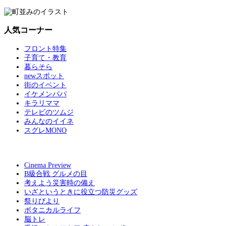
人気コーナー
フロント特集
子育て・教育
暮らそら
newスポット
街のイベント
イケメンパパ
キラリママ
テレビのツムジ
みんなのイイネ
スグレMONO
Cinema Preview
B級合戦 グルメの目
考えよう災害時の備え
いざというときに役立つ防災グッズ
祭りびより
ボタニカルライフ
脳トレ