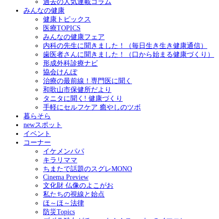
過去の人気連載コラム
みんなの健康
健康トピックス
医療TOPICS
みんなの健康フェア
内科の先生に聞きました！（毎日生き生き健康通信）
歯医者さんに聞きました！（口から始まる健康づくり）
形成外科診療ナビ
協会けんぽ
治療の最前線！専門医に聞く
和歌山市保健所だより
タニタに聞く! 健康づくり
手軽にセルフケア 癒やしのツボ
暮らそら
newスポット
イベント
コーナー
イケメンパパ
キラリママ
ちまたで話題のスグレMONO
Cinema Preview
文化財 仏像のよこがお
私たちの視線と始点
ほ～ほ～法律
防災Topics