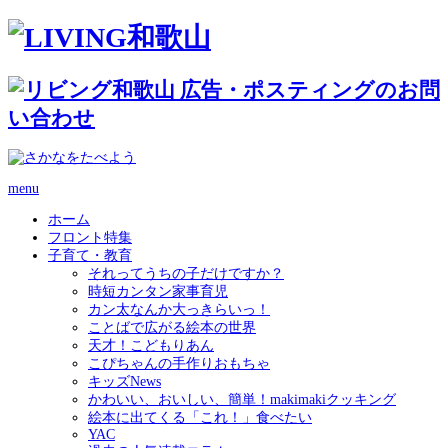
menu
ホーム
フロント特集
子育て・教育
それってうちの子だけですか？
時短カンタン家事育児
カン太なんか大っきらいっ！
ことばで広がる絵本の世界
天才！こどもりあん
こぴちゃんの手作りおもちゃ
キッズNews
かわいい、おいしい、簡単！makimakiクッキング
絵本に出てくる「これ！」食べたい
YAC