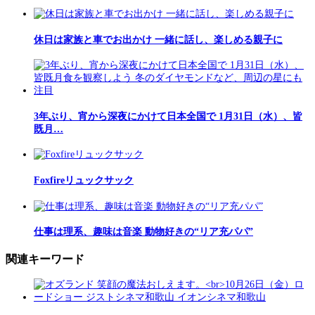
休日は家族と車でお出かけ 一緒に話し、楽しめる親子に
3年ぶり、宵から深夜にかけて日本全国で 1月31日（水）、皆
既月…
Foxfireリュックサック
仕事は理系、趣味は音楽 動物好きの“リア充パパ”
関連キーワード