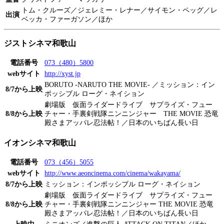
トム・クルーズ／ジェレミー・レナー／サイモン・ペッグ／レ
出演
ベッカ・ファーガソン／ほか
ジストシネマ和歌山
電話番号
073（480）5800
webサイト
http://xyst.jp
BORUTO -NARUTO THE MOVIE- ／ミッション：イン
8/7から上映
ポッシブル ローグ・ネイション
劇場版 仮面ライダードライブ サプライズ・フュー
8/8から上映
チャー・手裏剣戦隊ニンニンジャー THE MOVIE 恐竜
殿さまアッパレ忍法帖！／日本のいちばん長い日
イオンシネマ和歌山
電話番号
073（456）5055
webサイト
http://www.aeoncinema.com/cinema/wakayama/
8/7から上映
ミッション：インポッシブル ローグ・ネイション
劇場版 仮面ライダードライブ サプライズ・フュー
8/8から上映
チャー・手裏剣戦隊ニンニンジャー THE MOVIE 恐竜
殿さまアッパレ忍法帖！／日本のいちばん長い日