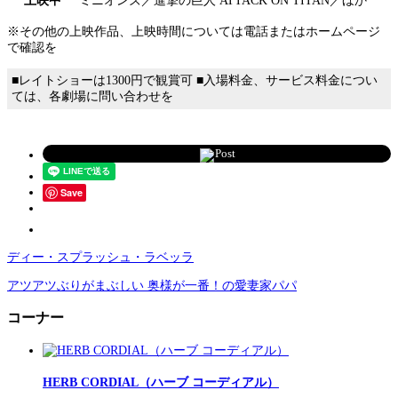
上映中
ミニオンズ／進撃の巨人 ATTACK ON TITAN／ほか
※その他の上映作品、上映時間については電話またはホームページ
で確認を
■レイトショーは1300円で観賞可 ■入場料金、サービス料金につい
ては、各劇場に問い合わせを
Post
Save
ディー・スプラッシュ・ラベッラ
アツアツぶりがまぶしい 奥様が一番！の愛妻家パパ
コーナー
HERB CORDIAL（ハーブ コーディアル）