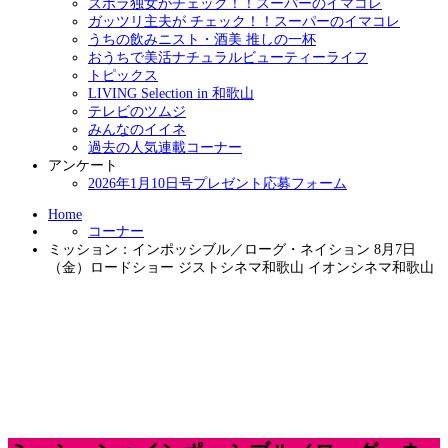
ズボラ独女がチェック！！スーパーのイマコレ
ガッツリ主夫が チェック！！スーパーのイマコレ
うちの飲みニスト・酒美 推しの一杯
おうちで美活ナチュラルビューティーライフ
トピックス
LIVING Selection in 和歌山
テレビのツムジ
みんなのイイネ
過去の人気連載コーナー
アンケート
2026年1月10日号プレゼント応募フォーム
Home
コーナー
ミッション：インポッシブル／ローグ・ネイション 8月7日
（金）ロードショー ジストシネマ和歌山 イオンシネマ和歌山