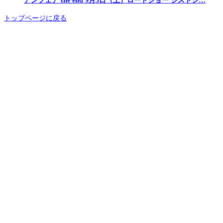
アンフェア the end 9月5日（土）ロードショー ジストシ…
トップページに戻る