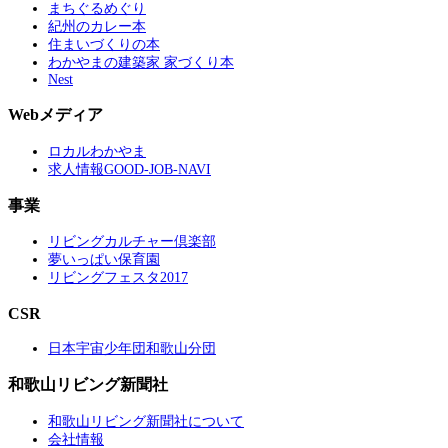
まちぐるめぐり
紀州のカレー本
住まいづくりの本
わかやまの建築家 家づくり本
Nest
Webメディア
ロカルわかやま
求人情報GOOD-JOB-NAVI
事業
リビングカルチャー倶楽部
夢いっぱい保育園
リビングフェスタ2017
CSR
日本宇宙少年団和歌山分団
和歌山リビング新聞社
和歌山リビング新聞社について
会社情報