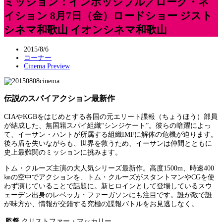
ミッション：インポッシブル／ローグ・ネ
イション 8月7日（金）ロードショー ジスト
シネマ和歌山 イオンシネマ和歌山
2015/8/6
コーナー
Cinema Preview
伝説のスパイアクション最新作
CIAやKGBをはじめとする各国の元エリート諜報（ちょうほう）部員
が結成した、無国籍スパイ組織“シンジケート”。彼らの暗躍によっ
て、イーサン・ハントが所属する組織IMFに解体の危機が迫ります。
後ろ盾を失いながらも、世界を救うため、イーサンは仲間とともに
史上最難関のミッションに挑みます。
トム・クルーズ主演の大人気シリーズ最新作。高度1500m、時速400
㎞の空中でアクションを、トム・クルーズがスタントマンやCGを使
わず演じていることで話題に。新ヒロインとして登場しているスウ
ェーデン出身のレベッカ・ファーガソンにも注目です。誰が敵で誰
が味方か、情報が交錯する究極の諜報バトルをお見逃しなく。
監督
クリストファー・マッカリー