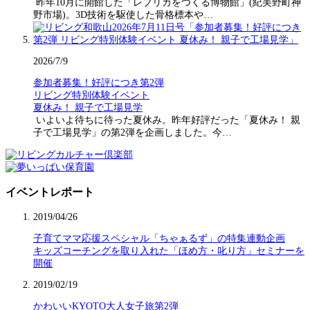
昨年10月に開館した「レプリカをつくる博物館」(紀美野町神
野市場)。3D技術を駆使した骨格標本や…
2026/7/9
参加者募集！好評につき第2弾
リビング特別体験イベント
夏休み！ 親子で工場見学
いよいよ待ちに待った夏休み。昨年好評だった「夏休み！ 親
子で工場見学」の第2弾を企画しました。今…
イベントレポート
2019/04/26
子育てママ応援スペシャル「ちゃぁるず」の特集連動企画
キッズコーチングを取り入れた「ほめ方・叱り方」セミナーを
開催
2019/02/19
かわいいKYOTO大人女子旅第2弾