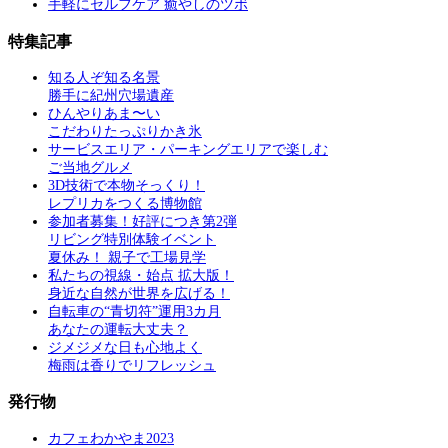
手軽にセルフケア 癒やしのツボ
特集記事
知る人ぞ知る名景
勝手に紀州穴場遺産
ひんやりあま〜い
こだわりたっぷりかき氷
サービスエリア・パーキングエリアで楽しむ
ご当地グルメ
3D技術で本物そっくり！
レプリカをつくる博物館
参加者募集！好評につき第2弾
リビング特別体験イベント
夏休み！ 親子で工場見学
私たちの視線・始点 拡大版！
身近な自然が世界を広げる！
自転車の“青切符”運用3カ月
あなたの運転大丈夫？
ジメジメな日も心地よく
梅雨は香りでリフレッシュ
発行物
カフェわかやま2023