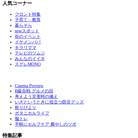
人気コーナー
フロント特集
子育て・教育
暮らそら
newスポット
街のイベント
イケメンパパ
キラリママ
テレビのツムジ
みんなのイイネ
スグレMONO
Cinema Preview
B級合戦 グルメの目
考えよう災害時の備え
いざというときに役立つ防災グッズ
祭りびより
ボタニカルライフ
脳トレ
手軽にセルフケア 癒やしのツボ
特集記事