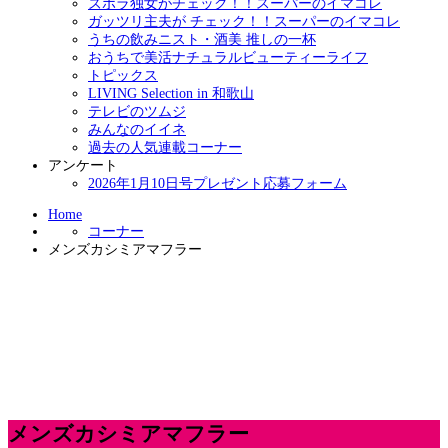
ズボラ独女がチェック！！スーパーのイマコレ
ガッツリ主夫が チェック！！スーパーのイマコレ
うちの飲みニスト・酒美 推しの一杯
おうちで美活ナチュラルビューティーライフ
トピックス
LIVING Selection in 和歌山
テレビのツムジ
みんなのイイネ
過去の人気連載コーナー
アンケート
2026年1月10日号プレゼント応募フォーム
Home
コーナー
メンズカシミアマフラー
メンズカシミアマフラー