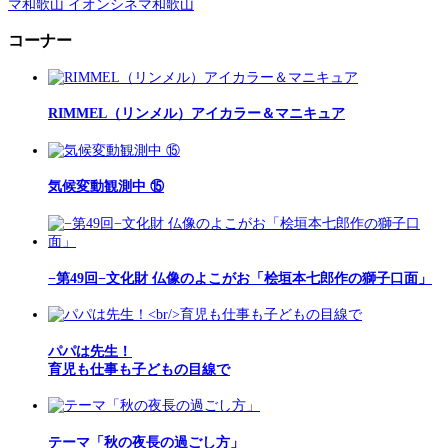
マ和歌山 イオンシネマ和歌山
コーナー
RIMMEL（リンメル）アイカラー＆マニキュア
気候変動観測中 ⑮
−第49回−文化財 仏像のよこがお「桧垣本七郎作の獅子口面」
パパは先生！
育児も仕事も子どもの目線で
テーマ「秋の夜長の過ごし方」