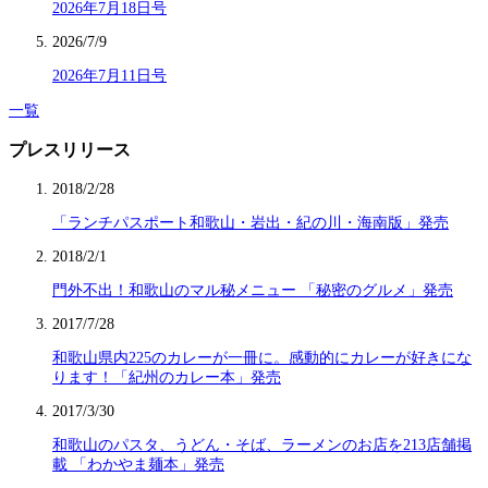
2026年7月18日号
2026/7/9
2026年7月11日号
一覧
プレスリリース
2018/2/28
「ランチパスポート和歌山・岩出・紀の川・海南版」発売
2018/2/1
門外不出！和歌山のマル秘メニュー 「秘密のグルメ」発売
2017/7/28
和歌山県内225のカレーが一冊に。感動的にカレーが好きにな
ります！「紀州のカレー本」発売
2017/3/30
和歌山のパスタ、うどん・そば、ラーメンのお店を213店舗掲
載 「わかやま麺本」発売