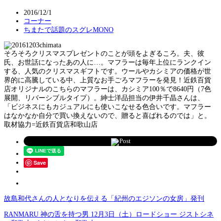
2016/12/1
コーナー
ちまたで話題のスグレMONO
そろそろクリスマスプレゼントのことが頭をよぎるころ。夫、彼
氏、お世話になったあの人に…。マフラーは毎年上位にランクイン
する、人気のクリスマスギフトです。ウールやカシミアの価格が世
界的に高騰している中、上質なお手ごろマフラーを発見！近鉄百貨
店オリジナルのこちらのマフラーは、カシミア100％で8640円（7色
展開、リバーシブルタイプ）。紳士洋品担当の伊井千晶さんは、
「ビジネスにもカジュアルにも使いこなせる色合いです。マフラー
はなかなか自分で買い換えないので、贈ると喜ばれるのでは」と。
取材協力=近鉄百貨店和歌山店
Post
Save
故島和代さんの人となりを伝える「紀州のエジソンの女房」発刊
RANMARU 神の舌を持つ男 12月3日（土）ロードショー ジストシネ