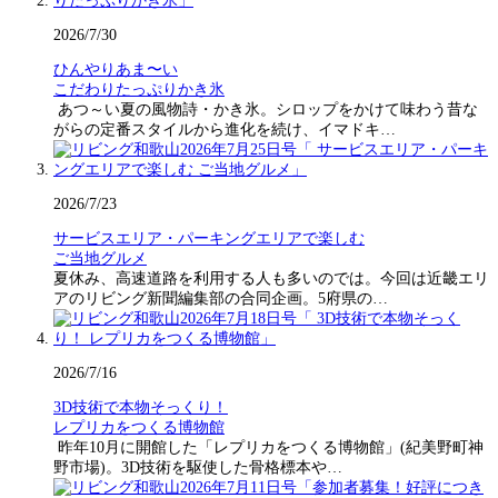
2026/7/30
ひんやりあま〜い
こだわりたっぷりかき氷
あつ～い夏の風物詩・かき氷。シロップをかけて味わう昔な
がらの定番スタイルから進化を続け、イマドキ…
2026/7/23
サービスエリア・パーキングエリアで楽しむ
ご当地グルメ
夏休み、高速道路を利用する人も多いのでは。今回は近畿エリ
アのリビング新聞編集部の合同企画。5府県の…
2026/7/16
3D技術で本物そっくり！
レプリカをつくる博物館
昨年10月に開館した「レプリカをつくる博物館」(紀美野町神
野市場)。3D技術を駆使した骨格標本や…