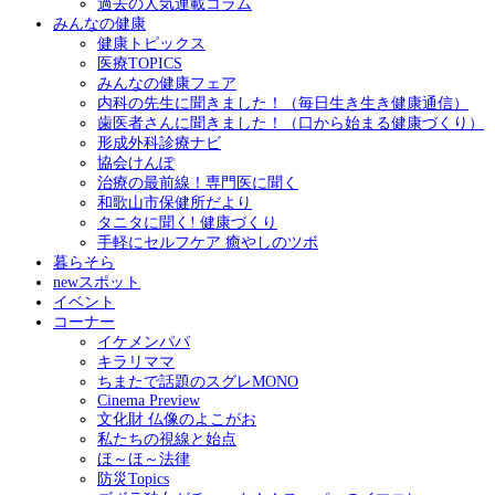
過去の人気連載コラム
みんなの健康
健康トピックス
医療TOPICS
みんなの健康フェア
内科の先生に聞きました！（毎日生き生き健康通信）
歯医者さんに聞きました！（口から始まる健康づくり）
形成外科診療ナビ
協会けんぽ
治療の最前線！専門医に聞く
和歌山市保健所だより
タニタに聞く! 健康づくり
手軽にセルフケア 癒やしのツボ
暮らそら
newスポット
イベント
コーナー
イケメンパパ
キラリママ
ちまたで話題のスグレMONO
Cinema Preview
文化財 仏像のよこがお
私たちの視線と始点
ほ～ほ～法律
防災Topics