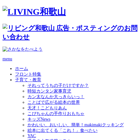
menu
ホーム
フロント特集
子育て・教育
それってうちの子だけですか？
時短カンタン家事育児
カン太なんか大っきらいっ！
ことばで広がる絵本の世界
天才！こどもりあん
こぴちゃんの手作りおもちゃ
キッズNews
かわいい、おいしい、簡単！makimakiクッキング
絵本に出てくる「これ！」食べたい
YAC