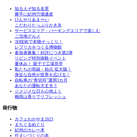
知る人ぞ知る名景
勝手に紀州穴場遺産
ひんやりあま〜い
こだわりたっぷりかき氷
サービスエリア・パーキングエリアで楽しむ
ご当地グルメ
3D技術で本物そっくり！
レプリカをつくる博物館
参加者募集！好評につき第2弾
リビング特別体験イベント
夏休み！ 親子で工場見学
私たちの視線・始点 拡大版！
身近な自然が世界を広げる！
自転車の“青切符”運用3カ月
あなたの運転大丈夫？
ジメジメな日も心地よく
梅雨は香りでリフレッシュ
発行物
カフェわかやま2023
まちぐるめぐり
紀州のカレー本
住まいづくりの本