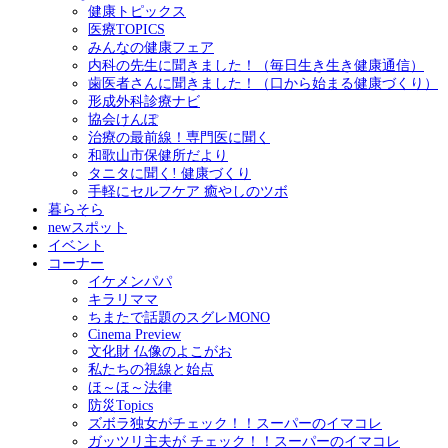
健康トピックス
医療TOPICS
みんなの健康フェア
内科の先生に聞きました！（毎日生き生き健康通信）
歯医者さんに聞きました！（口から始まる健康づくり）
形成外科診療ナビ
協会けんぽ
治療の最前線！専門医に聞く
和歌山市保健所だより
タニタに聞く! 健康づくり
手軽にセルフケア 癒やしのツボ
暮らそら
newスポット
イベント
コーナー
イケメンパパ
キラリママ
ちまたで話題のスグレMONO
Cinema Preview
文化財 仏像のよこがお
私たちの視線と始点
ほ～ほ～法律
防災Topics
ズボラ独女がチェック！！スーパーのイマコレ
ガッツリ主夫が チェック！！スーパーのイマコレ