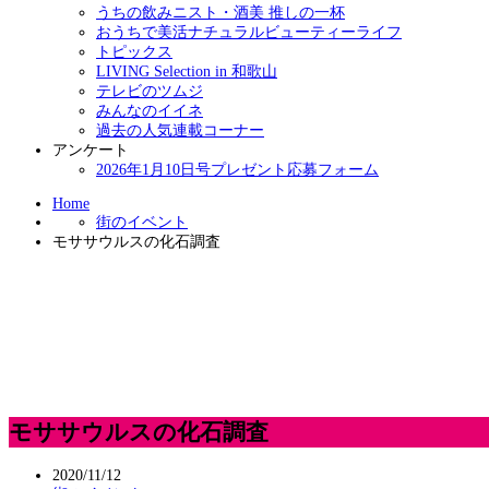
うちの飲みニスト・酒美 推しの一杯
おうちで美活ナチュラルビューティーライフ
トピックス
LIVING Selection in 和歌山
テレビのツムジ
みんなのイイネ
過去の人気連載コーナー
アンケート
2026年1月10日号プレゼント応募フォーム
Home
街のイベント
モササウルスの化石調査
モササウルスの化石調査
2020/11/12