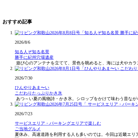
おすすめ記事
2026/8/6
知る人ぞ知る名景
勝手に紀州穴場遺産
遊び心のアンテナを立てて、景色を眺めると、海には犬やカラ
2026/7/30
ひんやりあま〜い
こだわりたっぷりかき氷
あつ～い夏の風物詩・かき氷。シロップをかけて味わう昔なが
2026/7/23
サービスエリア・パーキングエリアで楽しむ
ご当地グルメ
夏休み、高速道路を利用する人も多いのでは。今回は近畿エリ