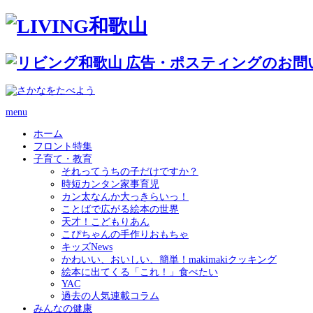
menu
ホーム
フロント特集
子育て・教育
それってうちの子だけですか？
時短カンタン家事育児
カン太なんか大っきらいっ！
ことばで広がる絵本の世界
天才！こどもりあん
こぴちゃんの手作りおもちゃ
キッズNews
かわいい、おいしい、簡単！makimakiクッキング
絵本に出てくる「これ！」食べたい
YAC
過去の人気連載コラム
みんなの健康