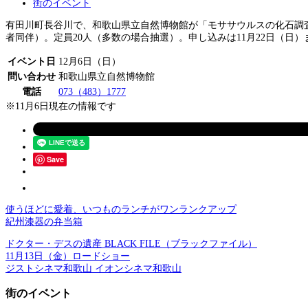
街のイベント
有田川町長谷川で、和歌山県立自然博物館が「モササウルスの化石調査
者同伴）。定員20人（多数の場合抽選）。申し込みは11月22日（日
イベント日
12月6日（日）
問い合わせ
和歌山県立自然博物館
電話
073（483）1777
※11月6日現在の情報です
Save
使うほどに愛着、いつものランチがワンランクアップ
紀州漆器の弁当箱
ドクター・デスの遺産 BLACK FILE（ブラックファイル）
11月13日（金）ロードショー
ジストシネマ和歌山 イオンシネマ和歌山
街のイベント