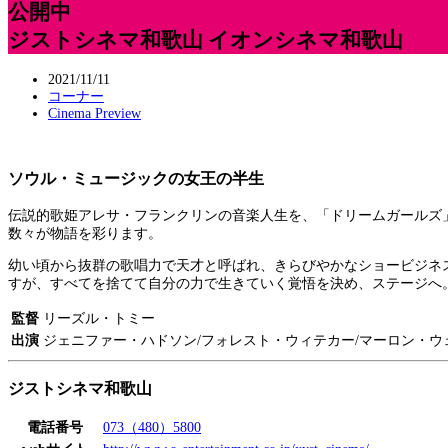
公開中
ジストシネマ和歌山 イオンシネマ和歌山
2021/11/11
コーナー
Cinema Preview
ソウル・ミュージックの女王の半生
伝説的歌姫アレサ・フランクリンの音楽人生を、「ドリームガールズ
数々が物語を彩ります。
幼い頃から抜群の歌唱力で天才と呼ばれ、きらびやかなショービジネ
すが、すべてを捨てて自分の力で生きていく覚悟を決め、ステージへ
監督
リーズル・トミー
出演
ジェニファー・ハドソン/フォレスト・ウィテカー/マーロン・ウェイ
ジストシネマ和歌山
電話番号
073（480）5800