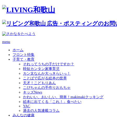
menu
ホーム
フロント特集
子育て・教育
それってうちの子だけですか？
時短カンタン家事育児
カン太なんか大っきらいっ！
ことばで広がる絵本の世界
天才！こどもりあん
こぴちゃんの手作りおもちゃ
キッズNews
かわいい、おいしい、簡単！makimakiクッキング
絵本に出てくる「これ！」食べたい
YAC
過去の人気連載コラム
みんなの健康