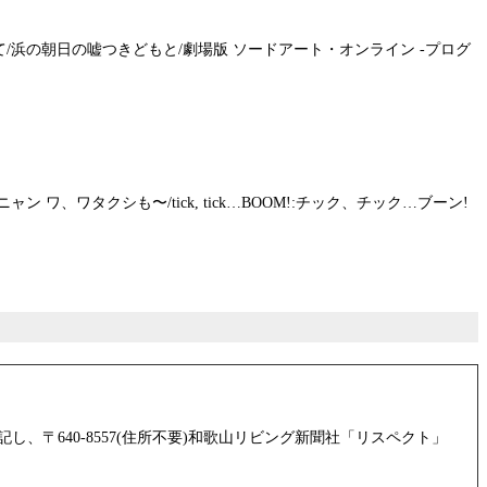
/浜の朝日の嘘つきどもと/劇場版 ソードアート・オンライン -プログ
、ワタクシも〜/tick, tick…BOOM!:チック、チック…ブーン!
640-8557(住所不要)和歌山リビング新聞社「リスペクト」