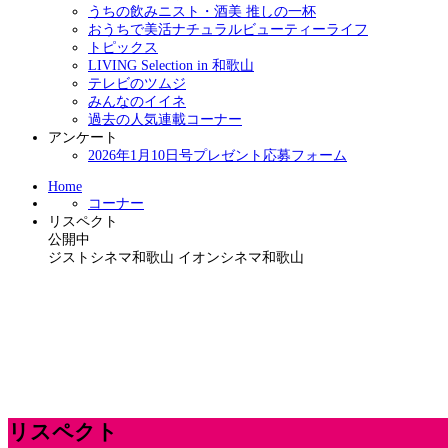
うちの飲みニスト・酒美 推しの一杯
おうちで美活ナチュラルビューティーライフ
トピックス
LIVING Selection in 和歌山
テレビのツムジ
みんなのイイネ
過去の人気連載コーナー
アンケート
2026年1月10日号プレゼント応募フォーム
Home
コーナー
リスペクト
公開中
ジストシネマ和歌山 イオンシネマ和歌山
リスペクト