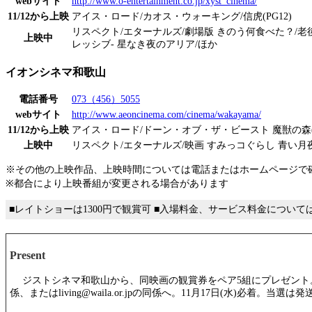
webサイト
http://www.o-entertainment.co.jp/xyst_cinema/
11/12から上映
アイス・ロード/カオス・ウォーキング/信虎(PG12)
リスペクト/エターナルズ/劇場版 きのう何食べた？/老
上映中
レッシブ- 星なき夜のアリア/ほか
イオンシネマ和歌山
電話番号
073（456）5055
webサイト
http://www.aeoncinema.com/cinema/wakayama/
11/12から上映
アイス・ロード/ドーン・オブ・ザ・ビースト 魔獣の森(R1
上映中
リスペクト/エターナルズ/映画 すみっコぐらし 青い月
※その他の上映作品、上映時間については電話またはホームページで
※都合により上映番組が変更される場合があります
■レイトショーは1300円で観賞可 ■入場料金、サービス料金につい
Present
ジストシネマ和歌山から、同映画の観賞券をペア5組にプレゼント。ハ
係、またはliving@waila.or.jpの同係へ。11月17日(水)必着。当