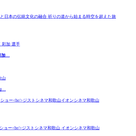
彩加…
山…