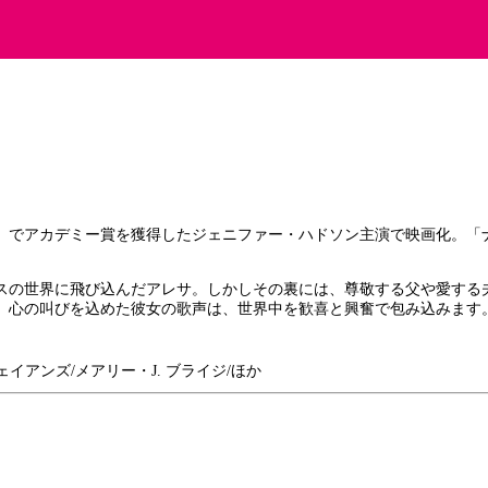
」でアカデミー賞を獲得したジェニファー・ハドソン主演で映画化。「
スの世界に飛び込んだアレサ。しかしその裏には、尊敬する父や愛する
。心の叫びを込めた彼女の歌声は、世界中を歓喜と興奮で包み込みます
アンズ/メアリー・J. ブライジ/ほか