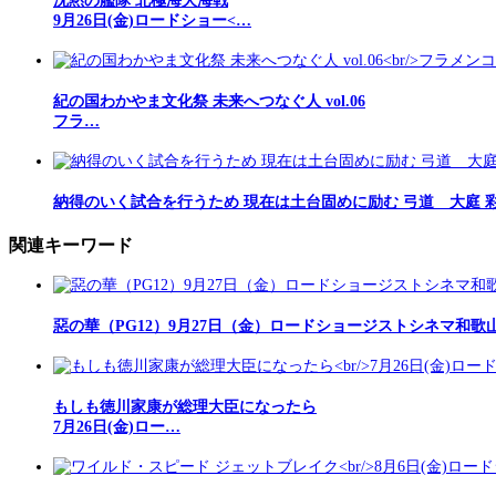
沈黙の艦隊 北極海大海戦
9月26日(金)ロードショー<…
紀の国わかやま文化祭 未来へつなぐ人 vol.06
フラ…
納得のいく試合を行うため 現在は土台固めに励む 弓道 大庭 
関連キーワード
惡の華（PG12）9月27日（金）ロードショージストシネマ和歌
もしも徳川家康が総理大臣になったら
7月26日(金)ロー…