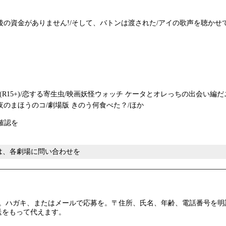
後の資金がありません!/そして、バトンは渡された/アイの歌声を聴かせて
5+)/恋する寄生虫/映画妖怪ウォッチ ケータとオレっちの出会い編だニャン ワ
夜のまほうのコ/劇場版 きのう何食べた？/ほか
確認を
ては、各劇場に問い合わせを
ガキ、またはメールで応募を。〒住所、氏名、年齢、電話番号を明記し、〒
選は発送をもって代えます。