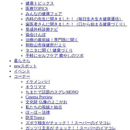
健康トピックス
医療TOPICS
みんなの健康フェア
内科の先生に聞きました！（毎日生き生き健康通信）
歯医者さんに聞きました！（口から始まる健康づくり）
形成外科診療ナビ
協会けんぽ
治療の最前線！専門医に聞く
和歌山市保健所だより
タニタに聞く! 健康づくり
手軽にセルフケア 癒やしのツボ
暮らそら
newスポット
イベント
コーナー
イケメンパパ
キラリママ
ちまたで話題のスグレMONO
Cinema Preview
文化財 仏像のよこがお
私たちの視線と始点
ほ～ほ～法律
防災Topics
ズボラ独女がチェック！！スーパーのイマコレ
ガッツリ主夫が チェック！！スーパーのイマコレ