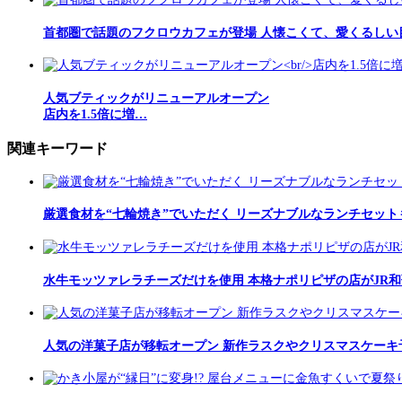
首都圏で話題のフクロウカフェが登場 人懐こくて、愛くるしい
人気ブティックがリニューアルオープン
店内を1.5倍に増…
関連キーワード
厳選食材を“七輪焼き”でいただく リーズナブルなランチセット
水牛モッツァレラチーズだけを使用 本格ナポリピザの店がJR
人気の洋菓子店が移転オープン 新作ラスクやクリスマスケーキ