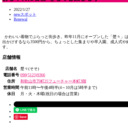
2022/1/27
newスポット
Renewal
かわいい着物でぶらっと街歩き。昨年11月にオープンした「楚々」は、
出かけするなら3500円から。ちょっとした集まりや卒入園、成人式
す。
店舗情報
店舗名
楚々(そそ)
電話番号
090(5123)9366
住所
和歌山市万町25フューチャー本町3階
営業時間
午前11時〜午後4時半(4～10月は5時半まで)
休日
月・火・木曜(祝日の場合は営業)
Save