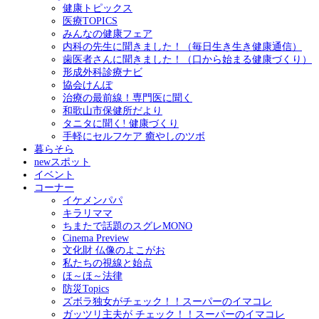
健康トピックス
医療TOPICS
みんなの健康フェア
内科の先生に聞きました！（毎日生き生き健康通信）
歯医者さんに聞きました！（口から始まる健康づくり）
形成外科診療ナビ
協会けんぽ
治療の最前線！専門医に聞く
和歌山市保健所だより
タニタに聞く! 健康づくり
手軽にセルフケア 癒やしのツボ
暮らそら
newスポット
イベント
コーナー
イケメンパパ
キラリママ
ちまたで話題のスグレMONO
Cinema Preview
文化財 仏像のよこがお
私たちの視線と始点
ほ～ほ～法律
防災Topics
ズボラ独女がチェック！！スーパーのイマコレ
ガッツリ主夫が チェック！！スーパーのイマコレ