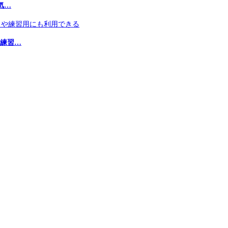
気…
や練習…