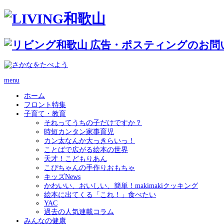
menu
ホーム
フロント特集
子育て・教育
それってうちの子だけですか？
時短カンタン家事育児
カン太なんか大っきらいっ！
ことばで広がる絵本の世界
天才！こどもりあん
こぴちゃんの手作りおもちゃ
キッズNews
かわいい、おいしい、簡単！makimakiクッキング
絵本に出てくる「これ！」食べたい
YAC
過去の人気連載コラム
みんなの健康