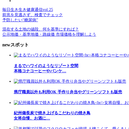
毎日生き生き健康通信vol.25
前兆を見逃さず、検査でチェック
予防したい“糖尿病”
混在する土地の値段、何を基準にすれば？
公示地価・基準地価・路線価 市場価格を理解しよう
newスポット
まるでハワイのようなリゾート空間
本格コナコーヒーやパンケ…
県庁職員以外も利用OK 手作り弁当やグリーンソフトも販売
紀州備長炭で焼き上げるこだわりの焼き鳥
女将自慢、お酒に…