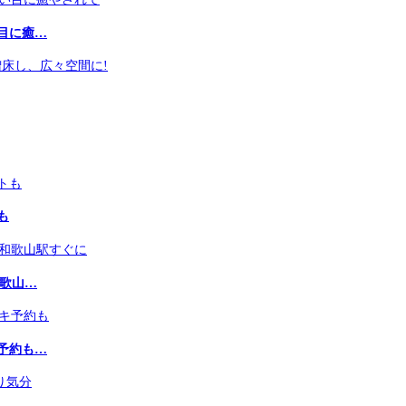
目に癒…
も
和歌山…
予約も…