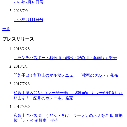
2026年7月18日号
2026/7/9
2026年7月11日号
一覧
プレスリリース
2018/2/28
「ランチパスポート和歌山・岩出・紀の川・海南版」発売
2018/2/1
門外不出！和歌山のマル秘メニュー 「秘密のグルメ」発売
2017/7/28
和歌山県内225のカレーが一冊に。感動的にカレーが好きにな
ります！「紀州のカレー本」発売
2017/3/30
和歌山のパスタ、うどん・そば、ラーメンのお店を213店舗掲
載 「わかやま麺本」発売