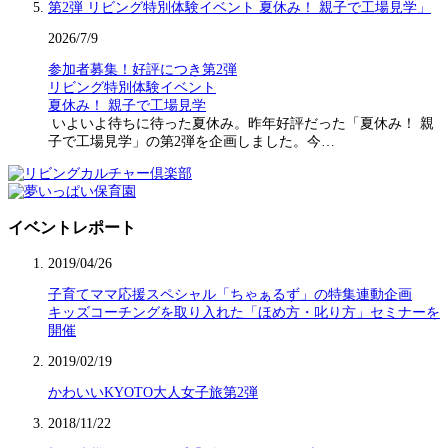
2026/7/9
参加者募集！好評につき第2弾
リビング特別体験イベント
夏休み！ 親子で工場見学
いよいよ待ちに待った夏休み。昨年好評だった「夏休み！ 親
子で工場見学」の第2弾を企画しました。今…
イベントレポート
2019/04/26
子育てママ応援スペシャル「ちゃぁるず」の特集連動企画
キッズコーチングを取り入れた「ほめ方・叱り方」セミナーを
開催
2019/02/19
かわいいKYOTO大人女子旅第2弾
2018/11/22