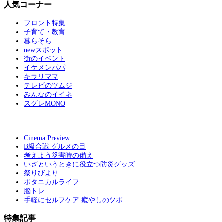
人気コーナー
フロント特集
子育て・教育
暮らそら
newスポット
街のイベント
イケメンパパ
キラリママ
テレビのツムジ
みんなのイイネ
スグレMONO
Cinema Preview
B級合戦 グルメの目
考えよう災害時の備え
いざというときに役立つ防災グッズ
祭りびより
ボタニカルライフ
脳トレ
手軽にセルフケア 癒やしのツボ
特集記事