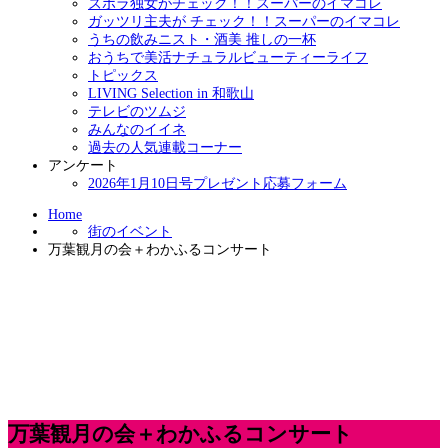
ズボラ独女がチェック！！スーパーのイマコレ
ガッツリ主夫が チェック！！スーパーのイマコレ
うちの飲みニスト・酒美 推しの一杯
おうちで美活ナチュラルビューティーライフ
トピックス
LIVING Selection in 和歌山
テレビのツムジ
みんなのイイネ
過去の人気連載コーナー
アンケート
2026年1月10日号プレゼント応募フォーム
Home
街のイベント
万葉観月の会＋わかふるコンサート
万葉観月の会＋わかふるコンサート