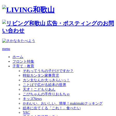
menu
ホーム
フロント特集
子育て・教育
それってうちの子だけですか？
時短カンタン家事育児
カン太なんか大っきらいっ！
ことばで広がる絵本の世界
天才！こどもりあん
こぴちゃんの手作りおもちゃ
キッズNews
かわいい、おいしい、簡単！makimakiクッキング
絵本に出てくる「これ！」食べたい
YAC