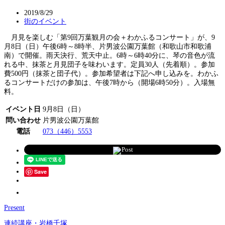
2019/8/29
街のイベント
月見を楽しむ「第9回万葉観月の会＋わかふるコンサート」が、9
月8日（日）午後6時～8時半、片男波公園万葉館（和歌山市和歌浦
南）で開催。雨天決行、荒天中止。6時～6時40分に、琴の音色が流
れる中、抹茶と月見団子を味わいます。定員30人（先着順）。参加
費500円（抹茶と団子代）。参加希望者は下記へ申し込みを。わかふ
るコンサートだけの参加は、午後7時から（開場6時50分）。入場無
料。
イベント日
9月8日（日）
問い合わせ
片男波公園万葉館
電話
073（446）5553
Post
Save
Present
連続講座・岩橋千塚