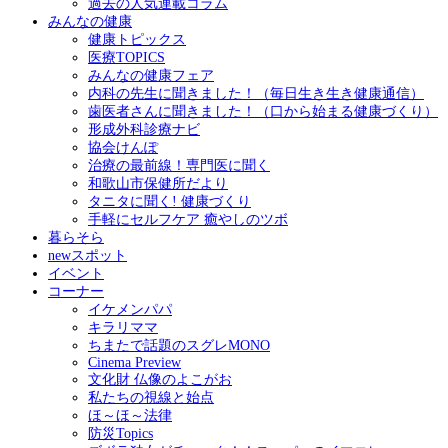
過去の人気連載コラム
みんなの健康
健康トピックス
医療TOPICS
みんなの健康フェア
内科の先生に聞きました！（毎日生き生き健康通信）
歯医者さんに聞きました！（口から始まる健康づくり）
形成外科診療ナビ
協会けんぽ
治療の最前線！専門医に聞く
和歌山市保健所だより
タニタに聞く! 健康づくり
手軽にセルフケア 癒やしのツボ
暮らそら
newスポット
イベント
コーナー
イケメンパパ
キラリママ
ちまたで話題のスグレMONO
Cinema Preview
文化財 仏像のよこがお
私たちの視線と始点
ほ～ほ～法律
防災Topics