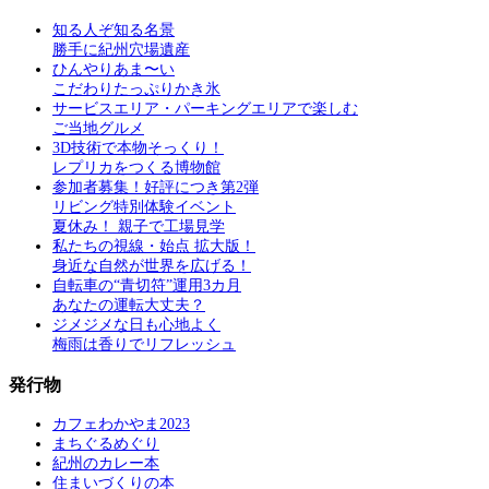
知る人ぞ知る名景
勝手に紀州穴場遺産
ひんやりあま〜い
こだわりたっぷりかき氷
サービスエリア・パーキングエリアで楽しむ
ご当地グルメ
3D技術で本物そっくり！
レプリカをつくる博物館
参加者募集！好評につき第2弾
リビング特別体験イベント
夏休み！ 親子で工場見学
私たちの視線・始点 拡大版！
身近な自然が世界を広げる！
自転車の“青切符”運用3カ月
あなたの運転大丈夫？
ジメジメな日も心地よく
梅雨は香りでリフレッシュ
発行物
カフェわかやま2023
まちぐるめぐり
紀州のカレー本
住まいづくりの本