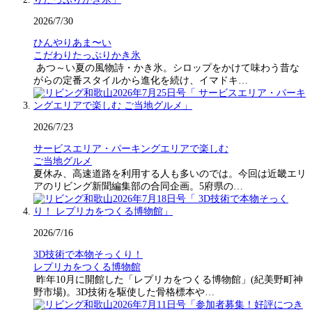
2026/7/30
ひんやりあま〜い
こだわりたっぷりかき氷
あつ～い夏の風物詩・かき氷。シロップをかけて味わう昔な
がらの定番スタイルから進化を続け、イマドキ…
2026/7/23
サービスエリア・パーキングエリアで楽しむ
ご当地グルメ
夏休み、高速道路を利用する人も多いのでは。今回は近畿エリ
アのリビング新聞編集部の合同企画。5府県の…
2026/7/16
3D技術で本物そっくり！
レプリカをつくる博物館
昨年10月に開館した「レプリカをつくる博物館」(紀美野町神
野市場)。3D技術を駆使した骨格標本や…