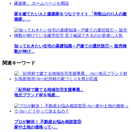
家を建てたい人と建築家をつなぐサイト 「和歌山の15人の建
築家」…
知っておきたい住宅の基礎知識～戸建ての選択肢①～ 販売棟
数が伸び…
関連キーワード
「紀州材で建てる地域住宅支援事業」
地元ブランド材を地産…
プロが解決！ 不動産お悩み相談室⑤
家や土地の価格って<…