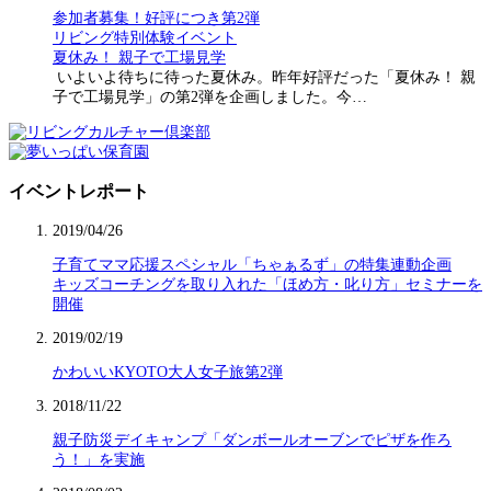
参加者募集！好評につき第2弾
リビング特別体験イベント
夏休み！ 親子で工場見学
いよいよ待ちに待った夏休み。昨年好評だった「夏休み！ 親
子で工場見学」の第2弾を企画しました。今…
イベントレポート
2019/04/26
子育てママ応援スペシャル「ちゃぁるず」の特集連動企画
キッズコーチングを取り入れた「ほめ方・叱り方」セミナーを
開催
2019/02/19
かわいいKYOTO大人女子旅第2弾
2018/11/22
親子防災デイキャンプ「ダンボールオーブンでピザを作ろ
う！」を実施