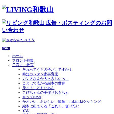
menu
ホーム
フロント特集
子育て・教育
それってうちの子だけですか？
時短カンタン家事育児
カン太なんか大っきらいっ！
ことばで広がる絵本の世界
天才！こどもりあん
こぴちゃんの手作りおもちゃ
キッズNews
かわいい、おいしい、簡単！makimakiクッキング
絵本に出てくる「これ！」食べたい
YAC