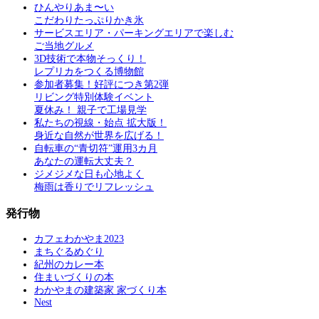
ひんやりあま〜い
こだわりたっぷりかき氷
サービスエリア・パーキングエリアで楽しむ
ご当地グルメ
3D技術で本物そっくり！
レプリカをつくる博物館
参加者募集！好評につき第2弾
リビング特別体験イベント
夏休み！ 親子で工場見学
私たちの視線・始点 拡大版！
身近な自然が世界を広げる！
自転車の“青切符”運用3カ月
あなたの運転大丈夫？
ジメジメな日も心地よく
梅雨は香りでリフレッシュ
発行物
カフェわかやま2023
まちぐるめぐり
紀州のカレー本
住まいづくりの本
わかやまの建築家 家づくり本
Nest