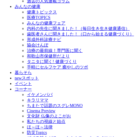
過去の人気連載コラム
みんなの健康
健康トピックス
医療TOPICS
みんなの健康フェア
内科の先生に聞きました！（毎日生き生き健康通信）
歯医者さんに聞きました！（口から始まる健康づくり）
形成外科診療ナビ
協会けんぽ
治療の最前線！専門医に聞く
和歌山市保健所だより
タニタに聞く! 健康づくり
手軽にセルフケア 癒やしのツボ
暮らそら
newスポット
イベント
コーナー
イケメンパパ
キラリママ
ちまたで話題のスグレMONO
Cinema Preview
文化財 仏像のよこがお
私たちの視線と始点
ほ～ほ～法律
防災Topics