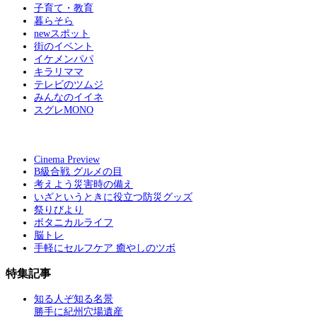
子育て・教育
暮らそら
newスポット
街のイベント
イケメンパパ
キラリママ
テレビのツムジ
みんなのイイネ
スグレMONO
Cinema Preview
B級合戦 グルメの目
考えよう災害時の備え
いざというときに役立つ防災グッズ
祭りびより
ボタニカルライフ
脳トレ
手軽にセルフケア 癒やしのツボ
特集記事
知る人ぞ知る名景
勝手に紀州穴場遺産