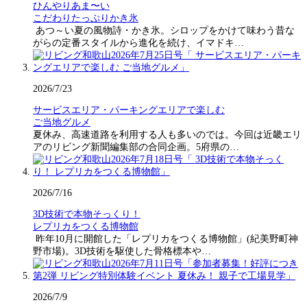
ひんやりあま〜い
こだわりたっぷりかき氷
あつ～い夏の風物詩・かき氷。シロップをかけて味わう昔な
がらの定番スタイルから進化を続け、イマドキ…
2026/7/23
サービスエリア・パーキングエリアで楽しむ
ご当地グルメ
夏休み、高速道路を利用する人も多いのでは。今回は近畿エリ
アのリビング新聞編集部の合同企画。5府県の…
2026/7/16
3D技術で本物そっくり！
レプリカをつくる博物館
昨年10月に開館した「レプリカをつくる博物館」(紀美野町神
野市場)。3D技術を駆使した骨格標本や…
2026/7/9