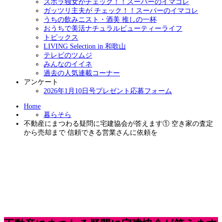
ズボラ独女がチェック！！スーパーのイマコレ
ガッツリ主夫が チェック！！スーパーのイマコレ
うちの飲みニスト・酒美 推しの一杯
おうちで美活ナチュラルビューティーライフ
トピックス
LIVING Selection in 和歌山
テレビのツムジ
みんなのイイネ
過去の人気連載コーナー
アンケート
2026年1月10日号プレゼント応募フォーム
Home
暮らそら
不動産にまつわる疑問に宅建協会が答えます① 空き家の査定
から売却まで 信頼できる営業さんに依頼を