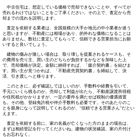
中古住宅は、想定している価格で売却できないことや、すべてが
売れるわけではないことをご了承ください。その上で、査定から売
却までの流れを説明します。
査定を依頼する業者は、全国規模の大手か地元の中小業者か迷う
と思いますが、不動産には相場があり、的外れな価格になることは
ありません。数社に査定してもらって、信頼できる営業担当にお願
いすると良いでしょう。
建物の傷みが激しい場合は、取り壊しを提案されるケースも。そ
の費用を売り主、買い主のどちらが負担するかなどを加味した上
で、売却価格が決定。金額に納得すれば、「媒介契約書」を結びま
す。買い主が見つかれば、「不動産売買契約書」を締結して、決
済、引き渡しへと移ります。
このときに、必ず確認してほしいのが、手数料や経費を引いて、
手元にいくら残るのか。売却して利益が出たら、不動産譲渡所得税
や住民税がかかりますが、一定の要件を満たせば税制の優遇措置
も。その他、登録免許税や仲介手数料も必要です。そのあたりのこ
とを親身になって説明してくれるのが、“信頼できる営業さん”だとい
えます。
査定を依頼する前に、家の名義が亡くなった方のままの場合は、
まずは相続登記を行ってくださいね。建物の状況確認、家の片付け
もお忘れなく。