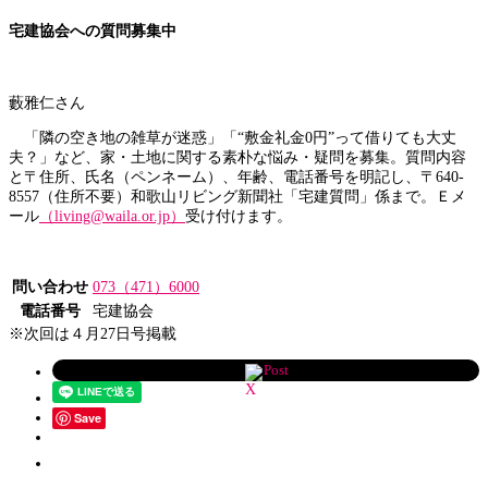
宅建協会への質問募集中
藪雅仁さん
「隣の空き地の雑草が迷惑」「“敷金礼金0円”って借りても大丈
夫？」など、家・土地に関する素朴な悩み・疑問を募集。質問内容
と〒住所、氏名（ペンネーム）、年齢、電話番号を明記し、〒640-
8557（住所不要）和歌山リビング新聞社「宅建質問」係まで。Ｅメ
ール
（living@waila.or.jp）
受け付けます。
問い合わせ
073（471）6000
電話番号
宅建協会
※次回は４月27日号掲載
Post
Save