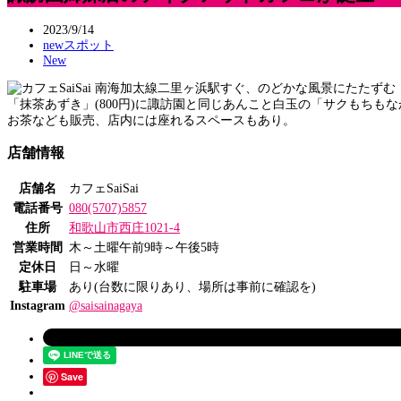
2023/9/14
newスポット
New
南海加太線二里ヶ浜駅すぐ、のどかな風景にたたずむ「
「抹茶あずき」(800円)に諏訪園と同じあんこと白玉の「サクもちもなか
お茶なども販売、店内には座れるスペースもあり。
店舗情報
店舗名
カフェSaiSai
電話番号
080(5707)5857
住所
和歌山市西庄1021-4
営業時間
木～土曜午前9時～午後5時
定休日
日～水曜
駐車場
あり(台数に限りあり、場所は事前に確認を)
Instagram
@saisainagaya
Save