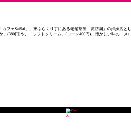
カフェSaiSai」。東ぶらくり丁にある老舗茶屋「諏訪園」の姉妹店と
」(380円)や、「ソフトクリーム」(コーン400円)、懐かしい味の「
Post