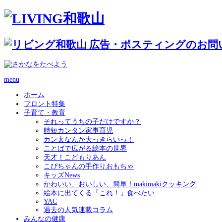
menu
ホーム
フロント特集
子育て・教育
それってうちの子だけですか？
時短カンタン家事育児
カン太なんか大っきらいっ！
ことばで広がる絵本の世界
天才！こどもりあん
こぴちゃんの手作りおもちゃ
キッズNews
かわいい、おいしい、簡単！makimakiクッキング
絵本に出てくる「これ！」食べたい
YAC
過去の人気連載コラム
みんなの健康