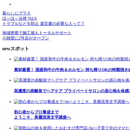
暮らしにプラス
ほ～ほ～法律 Vol.6
トラブルなどを防止 遺言書の必要な人って？
地域密着で施工後もトータルサポート
小雑賀に2号店がオープン
newスポット
素材厳選！ 国産和牛の牛肉＆ホルモン 持ち帰りOKの特製焼き
高濃度の炭酸泉でヘアケア プライベートサロンの居心地を体感
初心者からプロ養成まで
ようこそ、美麗流美文字講座へ