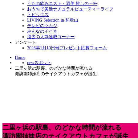
うちの飲みニスト・酒美 推しの一杯
おうちで美活ナチュラルビューティーライフ
トピックス
LIVING Selection in 和歌山
テレビのツムジ
みんなのイイネ
過去の人気連載コーナー
アンケート
2026年1月10日号プレゼント応募フォーム
Home
newスポット
二里ヶ浜の駅裏、のどかな時間が流れる
諏訪園姉妹店のテイクアウトカフェが誕生
二里ヶ浜の駅裏、のどかな時間が流れる
諏訪園姉妹店のテイクアウトカフェが誕生