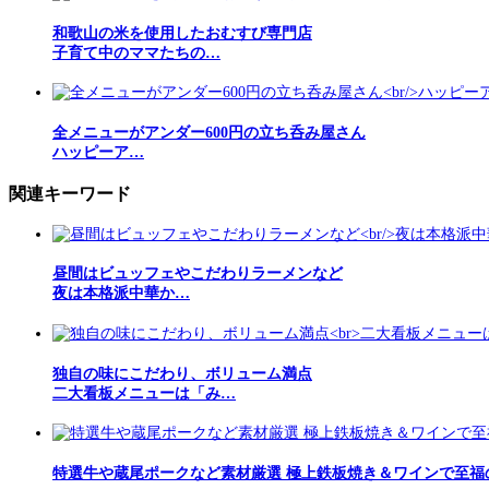
和歌山の米を使用したおむすび専門店
子育て中のママたちの…
全メニューがアンダー600円の立ち呑み屋さん
ハッピーア…
関連キーワード
昼間はビュッフェやこだわりラーメンなど
夜は本格派中華か…
独自の味にこだわり、ボリューム満点
二大看板メニューは「み…
特選牛や蔵尾ポークなど素材厳選 極上鉄板焼き＆ワインで至福