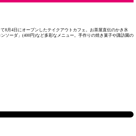
して8月4日にオープンしたテイクアウトカフェ。お茶屋直伝のかき氷
メロンソーダ」(400円)など多彩なメニュー。手作りの焼き菓子や諏訪園の