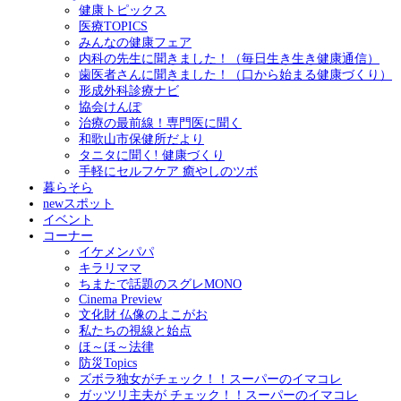
健康トピックス
医療TOPICS
みんなの健康フェア
内科の先生に聞きました！（毎日生き生き健康通信）
歯医者さんに聞きました！（口から始まる健康づくり）
形成外科診療ナビ
協会けんぽ
治療の最前線！専門医に聞く
和歌山市保健所だより
タニタに聞く! 健康づくり
手軽にセルフケア 癒やしのツボ
暮らそら
newスポット
イベント
コーナー
イケメンパパ
キラリママ
ちまたで話題のスグレMONO
Cinema Preview
文化財 仏像のよこがお
私たちの視線と始点
ほ～ほ～法律
防災Topics
ズボラ独女がチェック！！スーパーのイマコレ
ガッツリ主夫が チェック！！スーパーのイマコレ