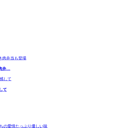
肉弁…
して