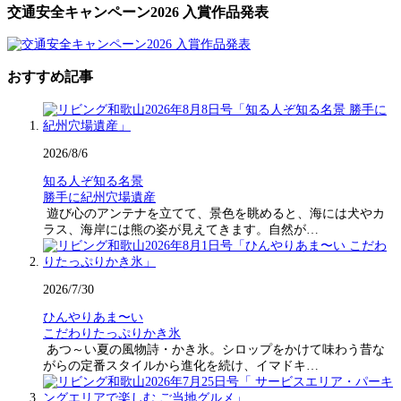
交通安全キャンペーン2026 入賞作品発表
おすすめ記事
2026/8/6
知る人ぞ知る名景
勝手に紀州穴場遺産
遊び心のアンテナを立てて、景色を眺めると、海には犬やカ
ラス、海岸には熊の姿が見えてきます。自然が…
2026/7/30
ひんやりあま〜い
こだわりたっぷりかき氷
あつ～い夏の風物詩・かき氷。シロップをかけて味わう昔な
がらの定番スタイルから進化を続け、イマドキ…