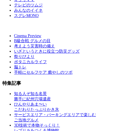
テレビのツムジ
みんなのイイネ
スグレMONO
Cinema Preview
B級合戦 グルメの目
考えよう災害時の備え
いざというときに役立つ防災グッズ
祭りびより
ボタニカルライフ
脳トレ
手軽にセルフケア 癒やしのツボ
特集記事
知る人ぞ知る名景
勝手に紀州穴場遺産
ひんやりあま〜い
こだわりたっぷりかき氷
サービスエリア・パーキングエリアで楽しむ
ご当地グルメ
3D技術で本物そっくり！
レプリカをつくる博物館