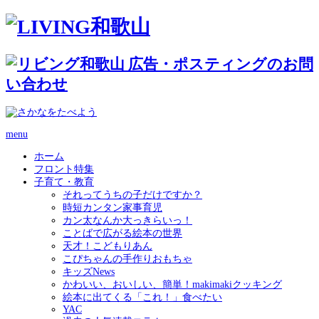
menu
ホーム
フロント特集
子育て・教育
それってうちの子だけですか？
時短カンタン家事育児
カン太なんか大っきらいっ！
ことばで広がる絵本の世界
天才！こどもりあん
こぴちゃんの手作りおもちゃ
キッズNews
かわいい、おいしい、簡単！makimakiクッキング
絵本に出てくる「これ！」食べたい
YAC