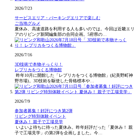
2026/7/23
サービスエリア・パーキングエリアで楽しむ
ご当地グルメ
夏休み、高速道路を利用する人も多いのでは。今回は近畿エリ
アのリビング新聞編集部の合同企画。5府県の…
2026/7/16
3D技術で本物そっくり！
レプリカをつくる博物館
昨年10月に開館した「レプリカをつくる博物館」(紀美野町神
野市場)。3D技術を駆使した骨格標本や…
2026/7/9
参加者募集！好評につき第2弾
リビング特別体験イベント
夏休み！ 親子で工場見学
いよいよ待ちに待った夏休み。昨年好評だった「夏休み！ 親
子で工場見学」の第2弾を企画しました。今…