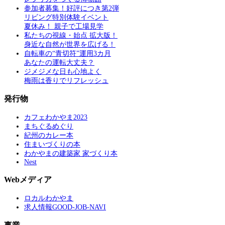
参加者募集！好評につき第2弾
リビング特別体験イベント
夏休み！ 親子で工場見学
私たちの視線・始点 拡大版！
身近な自然が世界を広げる！
自転車の“青切符”運用3カ月
あなたの運転大丈夫？
ジメジメな日も心地よく
梅雨は香りでリフレッシュ
発行物
カフェわかやま2023
まちぐるめぐり
紀州のカレー本
住まいづくりの本
わかやまの建築家 家づくり本
Nest
Webメディア
ロカルわかやま
求人情報GOOD-JOB-NAVI