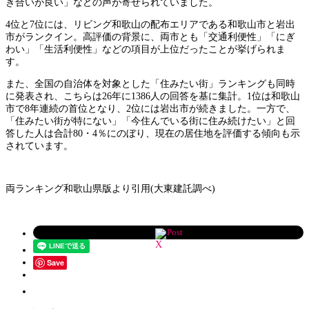
き合いが良い」などの声が寄せられていました。
4位と7位には、リビング和歌山の配布エリアである和歌山市と岩出
市がランクイン。高評価の背景に、両市とも「交通利便性」「にぎ
わい」「生活利便性」などの項目が上位だったことが挙げられま
す。
また、全国の自治体を対象とした「住みたい街」ランキングも同時
に発表され、こちらは26年に1386人の回答を基に集計。1位は和歌山
市で8年連続の首位となり、2位には岩出市が続きました。一方で、
「住みたい街が特にない」「今住んでいる街に住み続けたい」と回
答した人は合計80・4％にのぼり、現在の居住地を評価する傾向も示
されています。
両ランキング和歌山県版より引用(大東建託調べ)
Post
Save