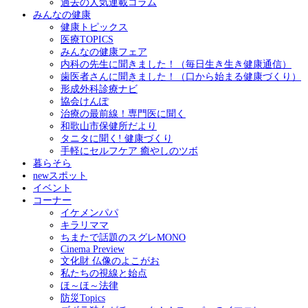
過去の人気連載コラム
みんなの健康
健康トピックス
医療TOPICS
みんなの健康フェア
内科の先生に聞きました！（毎日生き生き健康通信）
歯医者さんに聞きました！（口から始まる健康づくり）
形成外科診療ナビ
協会けんぽ
治療の最前線！専門医に聞く
和歌山市保健所だより
タニタに聞く! 健康づくり
手軽にセルフケア 癒やしのツボ
暮らそら
newスポット
イベント
コーナー
イケメンパパ
キラリママ
ちまたで話題のスグレMONO
Cinema Preview
文化財 仏像のよこがお
私たちの視線と始点
ほ～ほ～法律
防災Topics