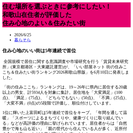
住む場所を選ぶときに参考にしたい！
和歌山在住者が評価した
住み心地のよい＆住みたい街
2026/6/25
暮らそら
住み心地のいい街は5年連続で首位
全国規模で居住に関する意識調査や市場研究を行う「賃貸未来研究
所」(東京都港区・大東建託運営)が、「いい部屋ネット 街の住みこ
こち＆住みたい街ランキング2026和歌山県版」を6月10日に発表しま
した。
「街の住みここち」ランキングは、19～26年に県内に居住する20歳
以上の男女、計5934人を対象に集計。居住地を「大変満足」(100
点)、「満足」(75点)、「どちらでもない」(50点)、「不満」(25点)、
「大変不満」(0点)の5段階で評価し、順位付けしています。
1位に輝いた上富田町は5年連続で首位をキープ。「年間を通して温
暖」「スポーツによるまちづくりや、健康づくりに取り組んでい
る」などが高評価の理由に挙げられています。居住者からは「自然
豊かで海も山も近い」「親の世代から住んでいる人が多く、近所付