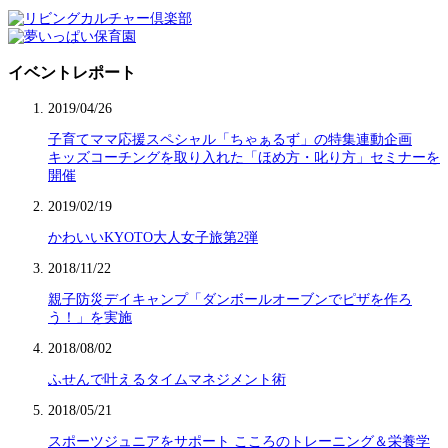
イベントレポート
2019/04/26
子育てママ応援スペシャル「ちゃぁるず」の特集連動企画
キッズコーチングを取り入れた「ほめ方・叱り方」セミナーを
開催
2019/02/19
かわいいKYOTO大人女子旅第2弾
2018/11/22
親子防災デイキャンプ「ダンボールオーブンでピザを作ろ
う！」を実施
2018/08/02
ふせんで叶えるタイムマネジメント術
2018/05/21
スポーツジュニアをサポート こころのトレーニング＆栄養学