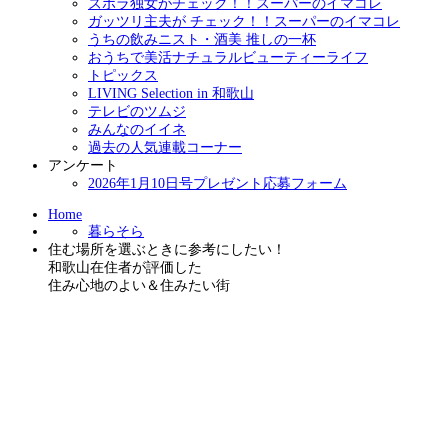
ズボラ独女がチェック！！スーパーのイマコレ
ガッツリ主夫が チェック！！スーパーのイマコレ
うちの飲みニスト・酒美 推しの一杯
おうちで美活ナチュラルビューティーライフ
トピックス
LIVING Selection in 和歌山
テレビのツムジ
みんなのイイネ
過去の人気連載コーナー
アンケート
2026年1月10日号プレゼント応募フォーム
Home
暮らそら
住む場所を選ぶときに参考にしたい！
和歌山在住者が評価した
住み心地のよい＆住みたい街