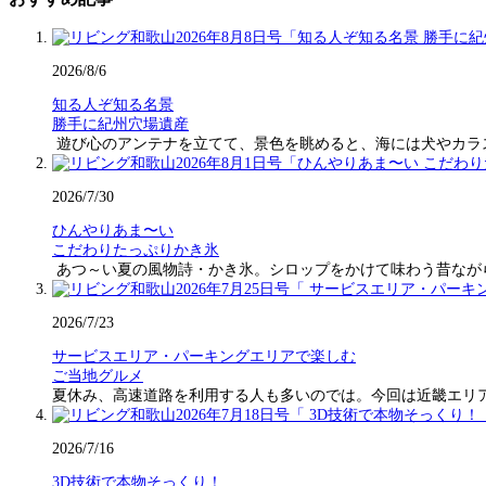
2026/8/6
知る人ぞ知る名景
勝手に紀州穴場遺産
遊び心のアンテナを立てて、景色を眺めると、海には犬やカラ
2026/7/30
ひんやりあま〜い
こだわりたっぷりかき氷
あつ～い夏の風物詩・かき氷。シロップをかけて味わう昔なが
2026/7/23
サービスエリア・パーキングエリアで楽しむ
ご当地グルメ
夏休み、高速道路を利用する人も多いのでは。今回は近畿エリ
2026/7/16
3D技術で本物そっくり！