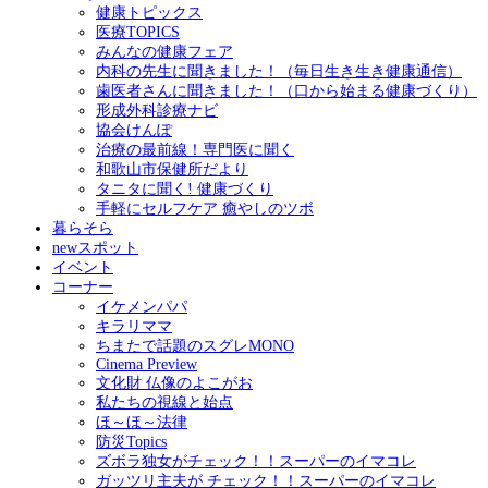
健康トピックス
医療TOPICS
みんなの健康フェア
内科の先生に聞きました！（毎日生き生き健康通信）
歯医者さんに聞きました！（口から始まる健康づくり）
形成外科診療ナビ
協会けんぽ
治療の最前線！専門医に聞く
和歌山市保健所だより
タニタに聞く! 健康づくり
手軽にセルフケア 癒やしのツボ
暮らそら
newスポット
イベント
コーナー
イケメンパパ
キラリママ
ちまたで話題のスグレMONO
Cinema Preview
文化財 仏像のよこがお
私たちの視線と始点
ほ～ほ～法律
防災Topics
ズボラ独女がチェック！！スーパーのイマコレ
ガッツリ主夫が チェック！！スーパーのイマコレ