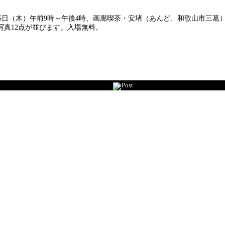
25日（木）午前9時～午後4時、画廊喫茶・安堵（あんど、和歌山市三葛
真12点が並びます。入場無料。
Post