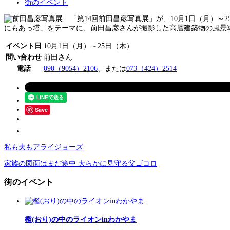
街のイベント
「第14回前田昌彦写真展」が、10月1日（月）～
にもあっ塔」をテーマに、前田昌彦さんが撮影した高層建築物の風景写
イベント日
10月1日（月）～25日（木）
問い合わせ
前田さん
電話
090（9054）2106
、または
073（424）2514
Save
私も夫もアライジョーズ
家族の図面はまだ途中 大らかに見守る父ゴコロ
街のイベント
檻(おり)の中のライオンinわかやま