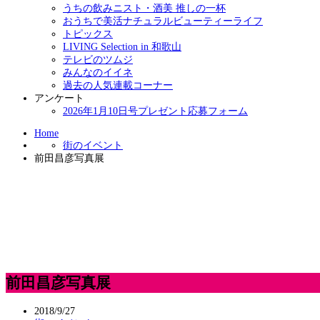
うちの飲みニスト・酒美 推しの一杯
おうちで美活ナチュラルビューティーライフ
トピックス
LIVING Selection in 和歌山
テレビのツムジ
みんなのイイネ
過去の人気連載コーナー
アンケート
2026年1月10日号プレゼント応募フォーム
Home
街のイベント
前田昌彦写真展
前田昌彦写真展
2018/9/27