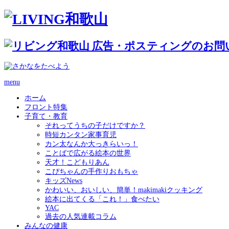
menu
ホーム
フロント特集
子育て・教育
それってうちの子だけですか？
時短カンタン家事育児
カン太なんか大っきらいっ！
ことばで広がる絵本の世界
天才！こどもりあん
こぴちゃんの手作りおもちゃ
キッズNews
かわいい、おいしい、簡単！makimakiクッキング
絵本に出てくる「これ！」食べたい
YAC
過去の人気連載コラム
みんなの健康