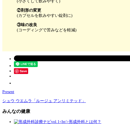
(小さくして飲みやすく)
②剤形の変更
(カプセルを飲みやすい錠剤に)
③味の改良
(コーディングで苦みなどを軽減)
Save
Present
シュウ ウエムラ「ルージュ アンリミテッド」
みんなの健康