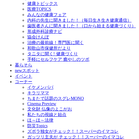
健康トピックス
医療TOPICS
みんなの健康フェア
内科の先生に聞きました！（毎日生き生き健康通信）
歯医者さんに聞きました！（口から始まる健康づくり）
形成外科診療ナビ
協会けんぽ
治療の最前線！専門医に聞く
和歌山市保健所だより
タニタに聞く! 健康づくり
手軽にセルフケア 癒やしのツボ
暮らそら
newスポット
イベント
コーナー
イケメンパパ
キラリママ
ちまたで話題のスグレMONO
Cinema Preview
文化財 仏像のよこがお
私たちの視線と始点
ほ～ほ～法律
防災Topics
ズボラ独女がチェック！！スーパーのイマコレ
ガッツリ主夫が チェック！！スーパーのイマコレ