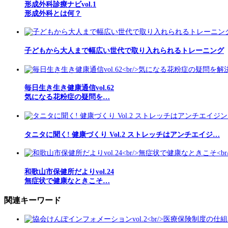
形成外科診療ナビvol.1
形成外科とは何？
子どもから大人まで幅広い世代で取り入れられるトレーニング
毎日生き生き健康通信vol.62
気になる花粉症の疑問を…
タニタに聞く! 健康づくり Vol.2 ストレッチはアンチエイジ…
和歌山市保健所だよりvol.24
無症状で健康なときこそ…
関連キーワード