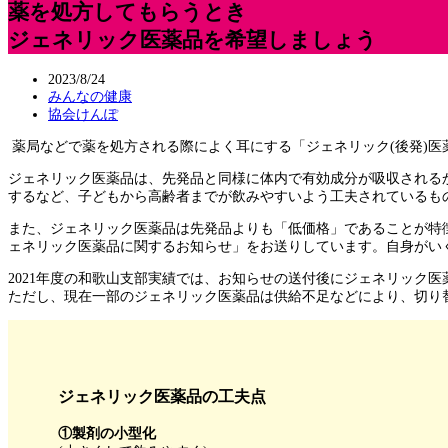
薬を処方してもらうとき
ジェネリック医薬品を希望しましょう
2023/8/24
みんなの健康
協会けんぽ
薬局などで薬を処方される際によく耳にする「ジェネリック(後発)医
ジェネリック医薬品は、先発品と同様に体内で有効成分が吸収されるか
するなど、子どもから高齢者までが飲みやすいよう工夫されているも
また、ジェネリック医薬品は先発品よりも「低価格」であることが特
ェネリック医薬品に関するお知らせ」をお送りしています。自身がい
2021年度の和歌山支部実績では、お知らせの送付後にジェネリック
ただし、現在一部のジェネリック医薬品は供給不足などにより、切り替
ジェネリック医薬品の工夫点
①製剤の小型化