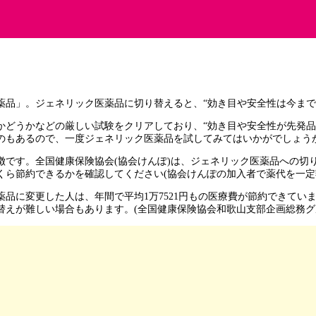
薬品」。ジェネリック医薬品に切り替えると、“効き目や安全性は今ま
どうかなどの厳しい試験をクリアしており、“効き目や安全性が先発品と
のもあるので、一度ジェネリック医薬品を試してみてはいかがでしょうか
徴です。全国健康保険協会(協会けんぽ)は、ジェネリック医薬品への切
くら節約できるかを確認してください(協会けんぽの加入者で薬代を一定
医薬品に変更した人は、年間で平均1万7521円もの医療費が節約できて
えが難しい場合もあります。(全国健康保険協会和歌山支部企画総務グ