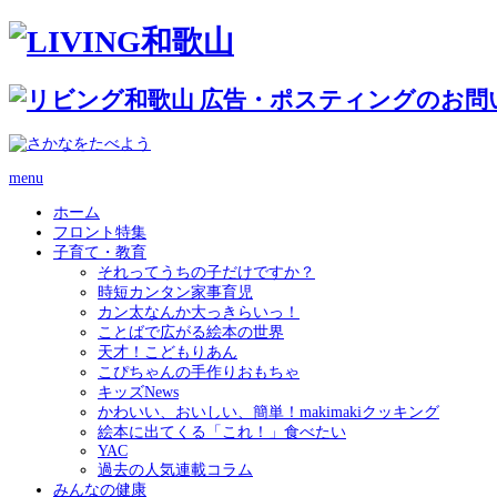
menu
ホーム
フロント特集
子育て・教育
それってうちの子だけですか？
時短カンタン家事育児
カン太なんか大っきらいっ！
ことばで広がる絵本の世界
天才！こどもりあん
こぴちゃんの手作りおもちゃ
キッズNews
かわいい、おいしい、簡単！makimakiクッキング
絵本に出てくる「これ！」食べたい
YAC
過去の人気連載コラム
みんなの健康