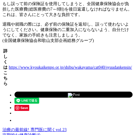
もし誤って前の保険証を使用してしまうと、全国健康保険協会が負
担した医療費(総医療費の7～8割)を後日返還しなければなりません。
これは、皆さんにとって大きな負担です。
退職や就職の際には、必ず前の保険証を返却し、誤って使わないよ
うにしてください。健康保険の二重加入にならないよう、自分だけ
でなく、家族の手続きも注意しましょう。
(全国健康保険協会和歌山支部企画総務グループ)
詳
し
く
は
https://www.kyoukaikenpo.or.jp/shibu/wakayama/cat040/syuudankensin/
こ
ち
ら
Post
Save
治療の最前線! 専門医に聞くvol.23