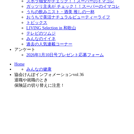
ズボラ独女がチェック！！スーパーのイマコレ
ガッツリ主夫が チェック！！スーパーのイマコレ
うちの飲みニスト・酒美 推しの一杯
おうちで美活ナチュラルビューティーライフ
トピックス
LIVING Selection in 和歌山
テレビのツムジ
みんなのイイネ
過去の人気連載コーナー
アンケート
2026年1月10日号プレゼント応募フォーム
Home
みんなの健康
協会けんぽインフォメーションvol.36
退職や就職のとき
保険証の切り替えに注意！