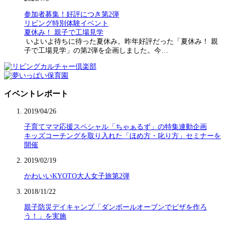
参加者募集！好評につき第2弾
リビング特別体験イベント
夏休み！ 親子で工場見学
いよいよ待ちに待った夏休み。昨年好評だった「夏休み！ 親
子で工場見学」の第2弾を企画しました。今…
イベントレポート
2019/04/26
子育てママ応援スペシャル「ちゃぁるず」の特集連動企画
キッズコーチングを取り入れた「ほめ方・叱り方」セミナーを
開催
2019/02/19
かわいいKYOTO大人女子旅第2弾
2018/11/22
親子防災デイキャンプ「ダンボールオーブンでピザを作ろ
う！」を実施