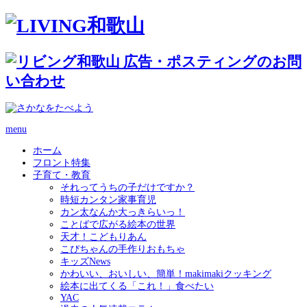
menu
ホーム
フロント特集
子育て・教育
それってうちの子だけですか？
時短カンタン家事育児
カン太なんか大っきらいっ！
ことばで広がる絵本の世界
天才！こどもりあん
こぴちゃんの手作りおもちゃ
キッズNews
かわいい、おいしい、簡単！makimakiクッキング
絵本に出てくる「これ！」食べたい
YAC