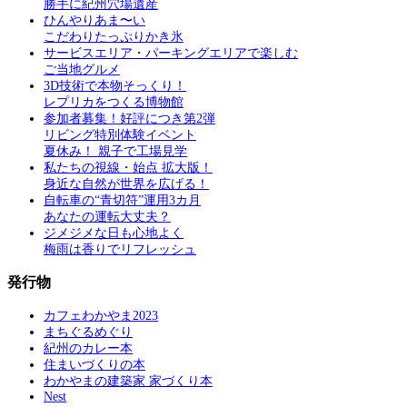
勝手に紀州穴場遺産
ひんやりあま〜い
こだわりたっぷりかき氷
サービスエリア・パーキングエリアで楽しむ
ご当地グルメ
3D技術で本物そっくり！
レプリカをつくる博物館
参加者募集！好評につき第2弾
リビング特別体験イベント
夏休み！ 親子で工場見学
私たちの視線・始点 拡大版！
身近な自然が世界を広げる！
自転車の“青切符”運用3カ月
あなたの運転大丈夫？
ジメジメな日も心地よく
梅雨は香りでリフレッシュ
発行物
カフェわかやま2023
まちぐるめぐり
紀州のカレー本
住まいづくりの本
わかやまの建築家 家づくり本
Nest