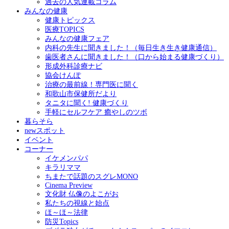
過去の人気連載コラム
みんなの健康
健康トピックス
医療TOPICS
みんなの健康フェア
内科の先生に聞きました！（毎日生き生き健康通信）
歯医者さんに聞きました！（口から始まる健康づくり）
形成外科診療ナビ
協会けんぽ
治療の最前線！専門医に聞く
和歌山市保健所だより
タニタに聞く! 健康づくり
手軽にセルフケア 癒やしのツボ
暮らそら
newスポット
イベント
コーナー
イケメンパパ
キラリママ
ちまたで話題のスグレMONO
Cinema Preview
文化財 仏像のよこがお
私たちの視線と始点
ほ～ほ～法律
防災Topics