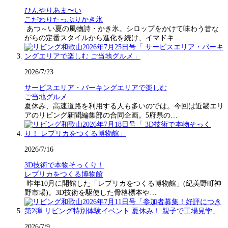
ひんやりあま〜い
こだわりたっぷりかき氷
あつ～い夏の風物詩・かき氷。シロップをかけて味わう昔な
がらの定番スタイルから進化を続け、イマドキ…
2026/7/23
サービスエリア・パーキングエリアで楽しむ
ご当地グルメ
夏休み、高速道路を利用する人も多いのでは。今回は近畿エリ
アのリビング新聞編集部の合同企画。5府県の…
2026/7/16
3D技術で本物そっくり！
レプリカをつくる博物館
昨年10月に開館した「レプリカをつくる博物館」(紀美野町神
野市場)。3D技術を駆使した骨格標本や…
2026/7/9