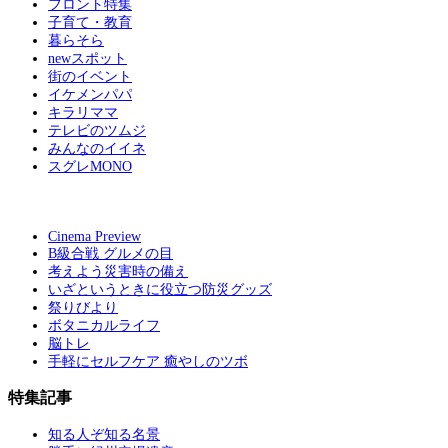
フロント特集
子育て・教育
暮らそら
newスポット
街のイベント
イケメンパパ
キラリママ
テレビのツムジ
みんなのイイネ
スグレMONO
Cinema Preview
B級合戦 グルメの目
考えよう災害時の備え
いざというときに役立つ防災グッズ
祭りびより
ボタニカルライフ
脳トレ
手軽にセルフケア 癒やしのツボ
特集記事
知る人ぞ知る名景