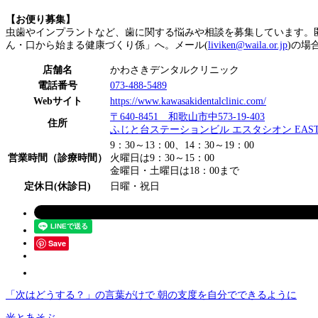
【お便り募集】
虫歯やインプラントなど、歯に関する悩みや相談を募集しています。匿名
ん・口から始まる健康づくり係」へ。メール(
liviken@waila.or.jp
)の場
店舗名
かわさきデンタルクリニック
電話番号
073-488-5489
Webサイト
https://www.kawasakidentalclinic.com/
〒640-8451 和歌山市中573-19-403
住所
ふじと台ステーションビル エスタシオン EAST
9：30～13：00、14：30～19：00
営業時間（診療時間）
火曜日は9：30～15：00
金曜日・土曜日は18：00まで
定休日(休診日)
日曜・祝日
Save
「次はどうする？」の言葉がけで 朝の支度を自分でできるように
光とあそぶ