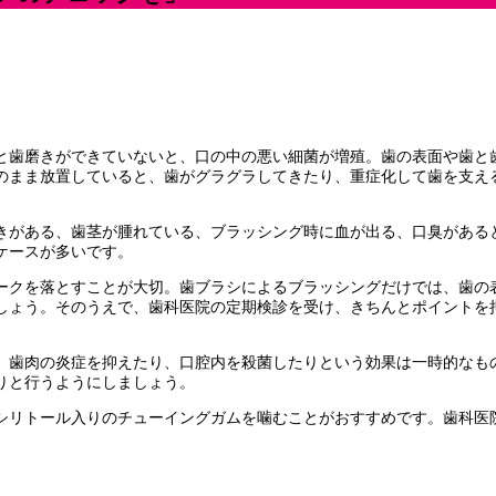
ちんと歯磨きができていないと、口の中の悪い細菌が増殖。歯の表面や歯
のまま放置していると、歯がグラグラしてきたり、重症化して歯を支え
つきがある、歯茎が腫れている、ブラッシング時に血が出る、口臭がある
ケースが多いです。
ークを落とすことが大切。歯ブラシによるブラッシングだけでは、歯の
しょう。そのうえで、歯科医院の定期検診を受け、きちんとポイントを
、歯肉の炎症を抑えたり、口腔内を殺菌したりという効果は一時的なも
りと行うようにしましょう。
シリトール入りのチューイングガムを噛むことがおすすめです。歯科医