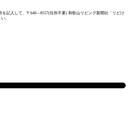
して、〒640―8557(住所不要) 和歌山リビング新聞社「リビけ
さい。