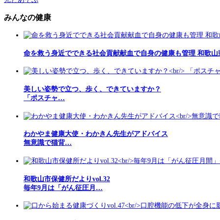
みんなの健康
命を救う身近でできる社会貢献献血で自身の健康も管理 和歌山
美しい姿勢で立つ、歩く、できていますか？
「ポスチャ…
わかやま健康大使・わかきん先生がアドバイス
無意識で猫背…
和歌山市保健所だよりvol.32
毎年9月は「がん征圧月…