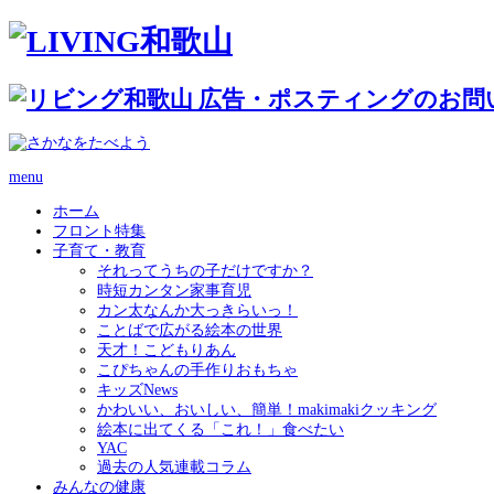
menu
ホーム
フロント特集
子育て・教育
それってうちの子だけですか？
時短カンタン家事育児
カン太なんか大っきらいっ！
ことばで広がる絵本の世界
天才！こどもりあん
こぴちゃんの手作りおもちゃ
キッズNews
かわいい、おいしい、簡単！makimakiクッキング
絵本に出てくる「これ！」食べたい
YAC
過去の人気連載コラム
みんなの健康