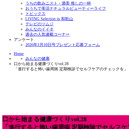
うちの飲みニスト・酒美 推しの一杯
おうちで美活ナチュラルビューティーライフ
トピックス
LIVING Selection in 和歌山
テレビのツムジ
みんなのイイネ
過去の人気連載コーナー
アンケート
2026年1月10日号プレゼント応募フォーム
Home
みんなの健康
口から始まる健康づくりvol.28
「進行すると怖い歯周病 定期検診でセルフケアのチェックを」
口から始まる健康づくりvol.28
「進行すると怖い歯周病 定期検診でセルフ