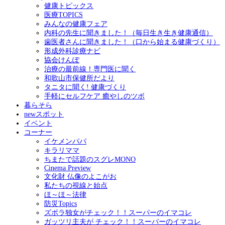
健康トピックス
医療TOPICS
みんなの健康フェア
内科の先生に聞きました！（毎日生き生き健康通信）
歯医者さんに聞きました！（口から始まる健康づくり）
形成外科診療ナビ
協会けんぽ
治療の最前線！専門医に聞く
和歌山市保健所だより
タニタに聞く! 健康づくり
手軽にセルフケア 癒やしのツボ
暮らそら
newスポット
イベント
コーナー
イケメンパパ
キラリママ
ちまたで話題のスグレMONO
Cinema Preview
文化財 仏像のよこがお
私たちの視線と始点
ほ～ほ～法律
防災Topics
ズボラ独女がチェック！！スーパーのイマコレ
ガッツリ主夫が チェック！！スーパーのイマコレ