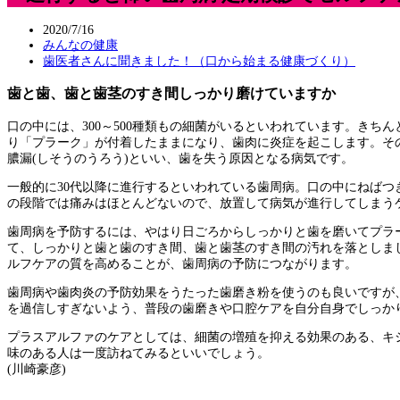
2020/7/16
みんなの健康
歯医者さんに聞きました！（口から始まる健康づくり）
歯と歯、歯と歯茎のすき間しっかり磨けていますか
口の中には、300～500種類もの細菌がいるといわれています。き
り「プラーク」が付着したままになり、歯肉に炎症を起こします。そ
膿漏(しそうのうろう)といい、歯を失う原因となる病気です。
一般的に30代以降に進行するといわれている歯周病。口の中にねば
の段階では痛みはほとんどないので、放置して病気が進行してしまう
歯周病を予防するには、やはり日ごろからしっかりと歯を磨いてプラ
て、しっかりと歯と歯のすき間、歯と歯茎のすき間の汚れを落としま
ルフケアの質を高めることが、歯周病の予防につながります。
歯周病や歯肉炎の予防効果をうたった歯磨き粉を使うのも良いですが
を過信しすぎないよう、普段の歯磨きや口腔ケアを自分自身でしっか
プラスアルファのケアとしては、細菌の増殖を抑える効果のある、キ
味のある人は一度訪ねてみるといいでしょう。
(川崎豪彦)