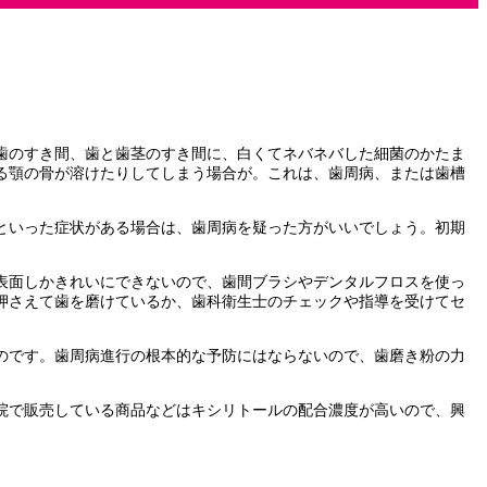
と歯のすき間、歯と歯茎のすき間に、白くてネバネバした細菌のかたま
る顎の骨が溶けたりしてしまう場合が。これは、歯周病、または歯槽
といった症状がある場合は、歯周病を疑った方がいいでしょう。初期
表面しかきれいにできないので、歯間ブラシやデンタルフロスを使っ
押さえて歯を磨けているか、歯科衛生士のチェックや指導を受けてセ
のです。歯周病進行の根本的な予防にはならないので、歯磨き粉の力
院で販売している商品などはキシリトールの配合濃度が高いので、興