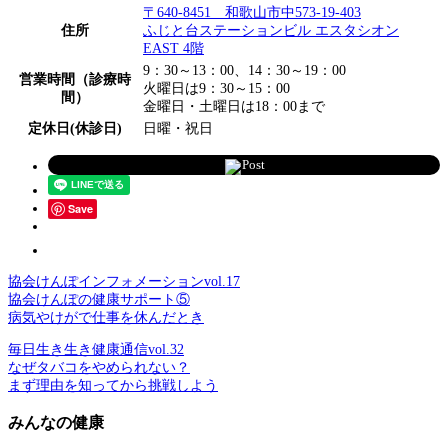
〒640-8451 和歌山市中573-19-403
住所
ふじと台ステーションビル エスタシオン
EAST 4階
9：30～13：00、14：30～19：00
営業時間（診療時
火曜日は9：30～15：00
間）
金曜日・土曜日は18：00まで
定休日(休診日)
日曜・祝日
Post
Save
協会けんぽインフォメーションvol.17
協会けんぽの健康サポート⑤
病気やけがで仕事を休んだとき
毎日生き生き健康通信vol.32
なぜタバコをやめられない？
まず理由を知ってから挑戦しよう
みんなの健康