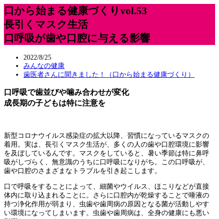
口から始まる健康づくりvol.53
長引くマスク生活
口呼吸が歯や口腔に与える影響
2022/8/25
みんなの健康
歯医者さんに聞きました！（口から始まる健康づくり）
口呼吸で歯並びや噛み合わせが変化
成長期の子どもは特に注意を
新型コロナウイルス感染症の拡大以降、習慣になっているマスクの
着用。実は、長引くマスク生活が、多くの人の歯や口腔環境に影響
を及ぼしているんです。マスクをしていると、暑い季節は特に鼻呼
吸がしづらく、無意識のうちに口呼吸になりがち。この口呼吸が、
歯や口腔のさまざまなトラブルを引き起こします。
口で呼吸をすることによって、細菌やウイルス、ほこりなどが直接
体内に取り込まれることに。さらに口腔内が乾燥することで唾液の
持つ浄化作用が弱まり、虫歯や歯周病の原因となる菌が活動しやす
い環境になってしまいます。虫歯や歯周病は、全身の健康にも悪い