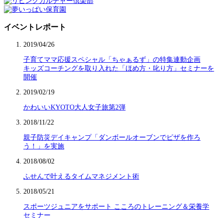
イベントレポート
2019/04/26
子育てママ応援スペシャル「ちゃぁるず」の特集連動企画
キッズコーチングを取り入れた「ほめ方・叱り方」セミナーを
開催
2019/02/19
かわいいKYOTO大人女子旅第2弾
2018/11/22
親子防災デイキャンプ「ダンボールオーブンでピザを作ろ
う！」を実施
2018/08/02
ふせんで叶えるタイムマネジメント術
2018/05/21
スポーツジュニアをサポート こころのトレーニング＆栄養学
セミナー