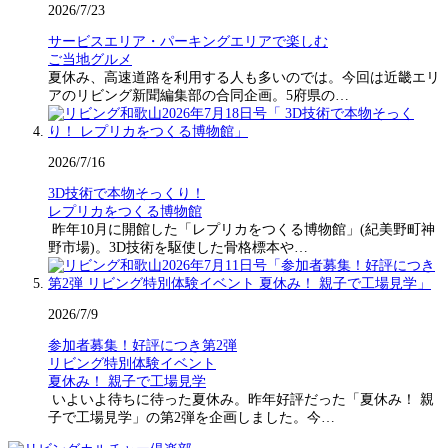
2026/7/23
サービスエリア・パーキングエリアで楽しむ
ご当地グルメ
夏休み、高速道路を利用する人も多いのでは。今回は近畿エリ
アのリビング新聞編集部の合同企画。5府県の…
2026/7/16
3D技術で本物そっくり！
レプリカをつくる博物館
昨年10月に開館した「レプリカをつくる博物館」(紀美野町神
野市場)。3D技術を駆使した骨格標本や…
2026/7/9
参加者募集！好評につき第2弾
リビング特別体験イベント
夏休み！ 親子で工場見学
いよいよ待ちに待った夏休み。昨年好評だった「夏休み！ 親
子で工場見学」の第2弾を企画しました。今…