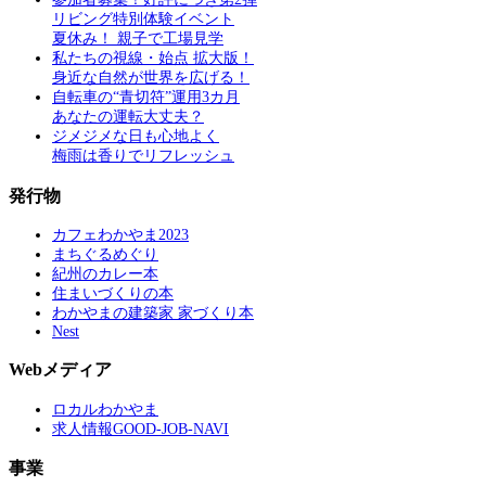
リビング特別体験イベント
夏休み！ 親子で工場見学
私たちの視線・始点 拡大版！
身近な自然が世界を広げる！
自転車の“青切符”運用3カ月
あなたの運転大丈夫？
ジメジメな日も心地よく
梅雨は香りでリフレッシュ
発行物
カフェわかやま2023
まちぐるめぐり
紀州のカレー本
住まいづくりの本
わかやまの建築家 家づくり本
Nest
Webメディア
ロカルわかやま
求人情報GOOD-JOB-NAVI
事業