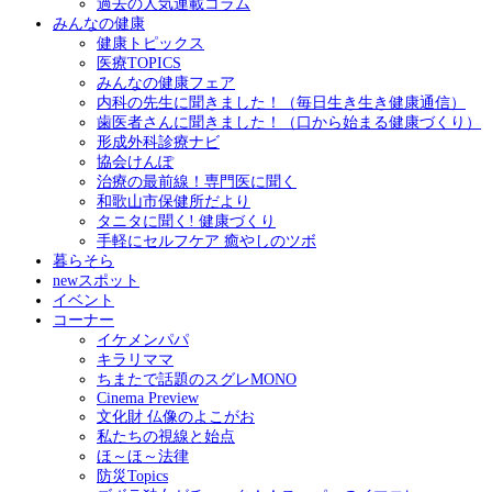
過去の人気連載コラム
みんなの健康
健康トピックス
医療TOPICS
みんなの健康フェア
内科の先生に聞きました！（毎日生き生き健康通信）
歯医者さんに聞きました！（口から始まる健康づくり）
形成外科診療ナビ
協会けんぽ
治療の最前線！専門医に聞く
和歌山市保健所だより
タニタに聞く! 健康づくり
手軽にセルフケア 癒やしのツボ
暮らそら
newスポット
イベント
コーナー
イケメンパパ
キラリママ
ちまたで話題のスグレMONO
Cinema Preview
文化財 仏像のよこがお
私たちの視線と始点
ほ～ほ～法律
防災Topics