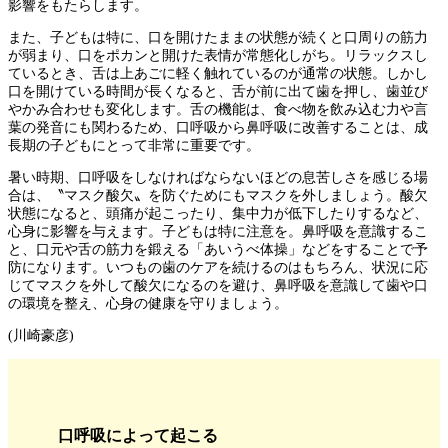
影響をもたらします。
また、子どもは特に、口を開けたままの状態が続くと口周りの筋力
が弱まり、口をポカンと開けた表情が常態化しがち。リラックスし
ているとき、舌は上あごに軽く触れているのが通常の状態。しかし
口を開けている時間が長くなると、舌が前に出て歯を押し、歯並び
やかみ合わせも変化します。舌の機能は、食べ物を飲み込む力や言
葉の発音にも関わるため、口呼吸から鼻呼吸に改善することは、成
長期の子どもにとって非常に重要です。
暑い時期、口呼吸をしなければならないほどの息苦しさを感じる場
合は、〝マスク酸欠〟を防ぐためにもマスクを外しましょう。酸欠
状態になると、頭痛が起こったり、集中力が低下したりするなど、
心身に影響を与えます。子どもは特に注意を。鼻呼吸を意識するこ
と、口元や舌の筋力を鍛える「あいうべ体操」などをすることで予
防になります。いつもの歯のケアを続けるのはもちろん、状況に応
じてマスクを外して酸欠になるのを避け、鼻呼吸を意識して歯や口
の環境を整え、心身の健康を守りましょう。
(川崎豪彦)
口呼吸によって起こる