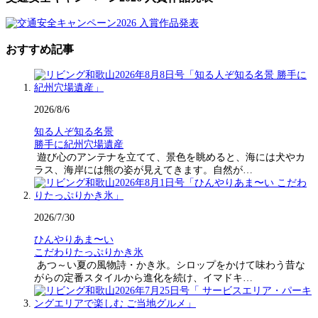
おすすめ記事
2026/8/6
知る人ぞ知る名景
勝手に紀州穴場遺産
遊び心のアンテナを立てて、景色を眺めると、海には犬やカ
ラス、海岸には熊の姿が見えてきます。自然が…
2026/7/30
ひんやりあま〜い
こだわりたっぷりかき氷
あつ～い夏の風物詩・かき氷。シロップをかけて味わう昔な
がらの定番スタイルから進化を続け、イマドキ…