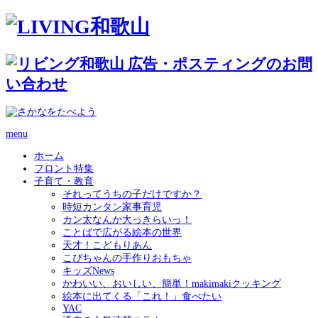
menu
ホーム
フロント特集
子育て・教育
それってうちの子だけですか？
時短カンタン家事育児
カン太なんか大っきらいっ！
ことばで広がる絵本の世界
天才！こどもりあん
こぴちゃんの手作りおもちゃ
キッズNews
かわいい、おいしい、簡単！makimakiクッキング
絵本に出てくる「これ！」食べたい
YAC