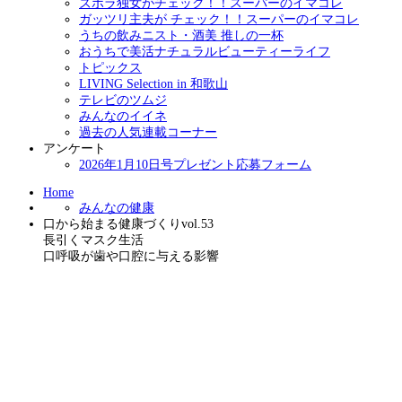
ズボラ独女がチェック！！スーパーのイマコレ
ガッツリ主夫が チェック！！スーパーのイマコレ
うちの飲みニスト・酒美 推しの一杯
おうちで美活ナチュラルビューティーライフ
トピックス
LIVING Selection in 和歌山
テレビのツムジ
みんなのイイネ
過去の人気連載コーナー
アンケート
2026年1月10日号プレゼント応募フォーム
Home
みんなの健康
口から始まる健康づくりvol.53
長引くマスク生活
口呼吸が歯や口腔に与える影響