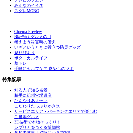
テレビのツムジ
みんなのイイネ
スグレMONO
Cinema Preview
B級合戦 グルメの目
考えよう災害時の備え
いざというときに役立つ防災グッズ
祭りびより
ボタニカルライフ
脳トレ
手軽にセルフケア 癒やしのツボ
特集記事
知る人ぞ知る名景
勝手に紀州穴場遺産
ひんやりあま〜い
こだわりたっぷりかき氷
サービスエリア・パーキングエリアで楽しむ
ご当地グルメ
3D技術で本物そっくり！
レプリカをつくる博物館
参加者募集！好評につき第2弾