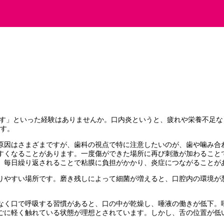
す」といった経験はありませんか。口内炎というと、疲れや栄養不足な
ます。
原因はさまざまですが、歯科の視点で特に注意したいのが、歯や噛み合
すくなることがあります。一度傷ができた場所に再び刺激が加わること
、毎日繰り返されることで粘膜に負担がかかり、炎症につながることが
りやすい場所です。磨き残しによって細菌が増えると、口腔内の環境が
なく口で呼吸する習慣があると、口の中が乾燥し、唾液の働きが低下。
ごに軽く触れている状態が理想とされています。しかし、舌の位置が低