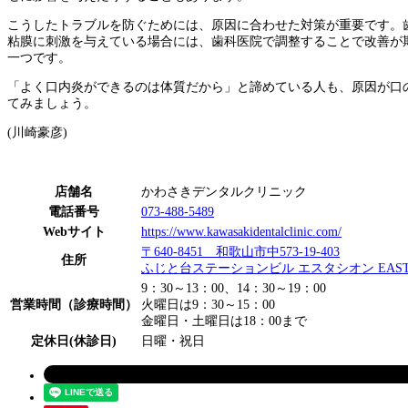
こうしたトラブルを防ぐためには、原因に合わせた対策が重要です。
粘膜に刺激を与えている場合には、歯科医院で調整することで改善が
一つです。
「よく口内炎ができるのは体質だから」と諦めている人も、原因が口
てみましょう。
(川崎豪彦)
店舗名
かわさきデンタルクリニック
電話番号
073-488-5489
Webサイト
https://www.kawasakidentalclinic.com/
〒640-8451 和歌山市中573-19-403
住所
ふじと台ステーションビル エスタシオン EAST
9：30～13：00、14：30～19：00
営業時間（診療時間）
火曜日は9：30～15：00
金曜日・土曜日は18：00まで
定休日(休診日)
日曜・祝日