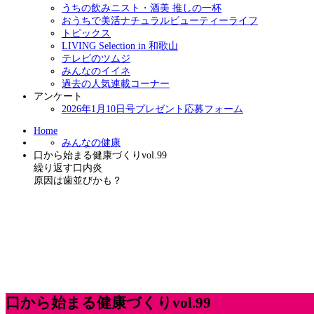
うちの飲みニスト・酒美 推しの一杯
おうちで美活ナチュラルビューティーライフ
トピックス
LIVING Selection in 和歌山
テレビのツムジ
みんなのイイネ
過去の人気連載コーナー
アンケート
2026年1月10日号プレゼント応募フォーム
Home
みんなの健康
口から始まる健康づくりvol.99
繰り返す口内炎
原因は歯並びかも？
口から始まる健康づくりvol.99