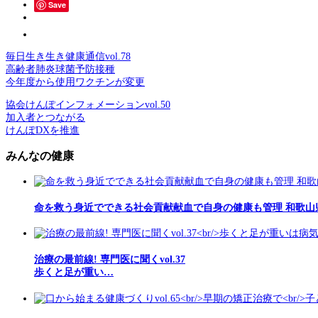
Save
毎日生き生き健康通信vol.78
高齢者肺炎球菌予防接種
今年度から使用ワクチンが変更
協会けんぽインフォメーションvol.50
加入者とつながる
けんぽDXを推進
みんなの健康
命を救う身近でできる社会貢献献血で自身の健康も管理 和歌山
治療の最前線! 専門医に聞くvol.37
歩くと足が重い…