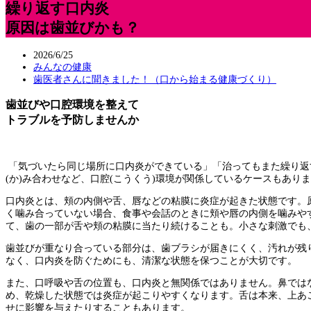
繰り返す口内炎
原因は歯並びかも？
2026/6/25
みんなの健康
歯医者さんに聞きました！（口から始まる健康づくり）
歯並びや口腔環境を整えて
トラブルを予防しませんか
「気づいたら同じ場所に口内炎ができている」「治ってもまた繰り返
(か)み合わせなど、口腔(こうくう)環境が関係しているケースもあり
口内炎とは、頬の内側や舌、唇などの粘膜に炎症が起きた状態です。
く噛み合っていない場合、食事や会話のときに頬や唇の内側を噛みや
て、歯の一部が舌や頬の粘膜に当たり続けることも。小さな刺激でも
歯並びが重なり合っている部分は、歯ブラシが届きにくく、汚れが残
なく、口内炎を防ぐためにも、清潔な状態を保つことが大切です。
また、口呼吸や舌の位置も、口内炎と無関係ではありません。鼻では
め、乾燥した状態では炎症が起こりやすくなります。舌は本来、上あ
せに影響を与えたりすることもあります。