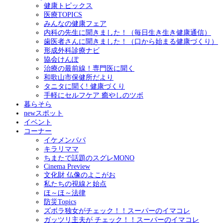
健康トピックス
医療TOPICS
みんなの健康フェア
内科の先生に聞きました！（毎日生き生き健康通信）
歯医者さんに聞きました！（口から始まる健康づくり）
形成外科診療ナビ
協会けんぽ
治療の最前線！専門医に聞く
和歌山市保健所だより
タニタに聞く! 健康づくり
手軽にセルフケア 癒やしのツボ
暮らそら
newスポット
イベント
コーナー
イケメンパパ
キラリママ
ちまたで話題のスグレMONO
Cinema Preview
文化財 仏像のよこがお
私たちの視線と始点
ほ～ほ～法律
防災Topics
ズボラ独女がチェック！！スーパーのイマコレ
ガッツリ主夫が チェック！！スーパーのイマコレ