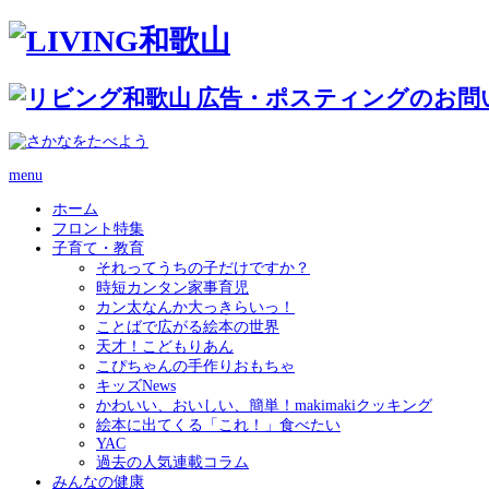
menu
ホーム
フロント特集
子育て・教育
それってうちの子だけですか？
時短カンタン家事育児
カン太なんか大っきらいっ！
ことばで広がる絵本の世界
天才！こどもりあん
こぴちゃんの手作りおもちゃ
キッズNews
かわいい、おいしい、簡単！makimakiクッキング
絵本に出てくる「これ！」食べたい
YAC
過去の人気連載コラム
みんなの健康