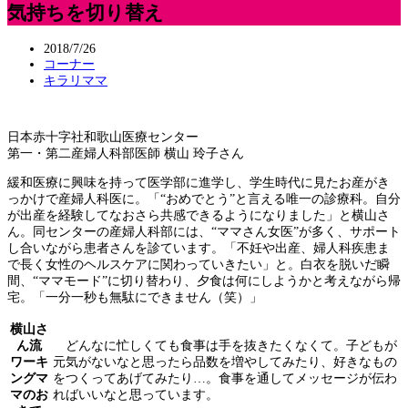
気持ちを切り替え
2018/7/26
コーナー
キラリママ
日本赤十字社和歌山医療センター
第一・第二産婦人科部医師 横山 玲子さん
緩和医療に興味を持って医学部に進学し、学生時代に見たお産がき
っかけで産婦人科医に。「“おめでとう”と言える唯一の診療科。自分
が出産を経験してなおさら共感できるようになりました」と横山さ
ん。同センターの産婦人科部には、“ママさん女医”が多く、サポート
し合いながら患者さんを診ています。「不妊や出産、婦人科疾患ま
で長く女性のヘルスケアに関わっていきたい」と。白衣を脱いだ瞬
間、“ママモード”に切り替わり、夕食は何にしようかと考えながら帰
宅。「一分一秒も無駄にできません（笑）」
横山さ
ん流
どんなに忙しくても食事は手を抜きたくなくて。子どもが
ワーキ
元気がないなと思ったら品数を増やしてみたり、好きなもの
ングマ
をつくってあげてみたり…。食事を通してメッセージが伝わ
マのお
ればいいなと思っています。