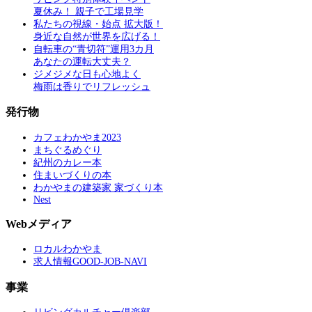
夏休み！ 親子で工場見学
私たちの視線・始点 拡大版！
身近な自然が世界を広げる！
自転車の“青切符”運用3カ月
あなたの運転大丈夫？
ジメジメな日も心地よく
梅雨は香りでリフレッシュ
発行物
カフェわかやま2023
まちぐるめぐり
紀州のカレー本
住まいづくりの本
わかやまの建築家 家づくり本
Nest
Webメディア
ロカルわかやま
求人情報GOOD-JOB-NAVI
事業