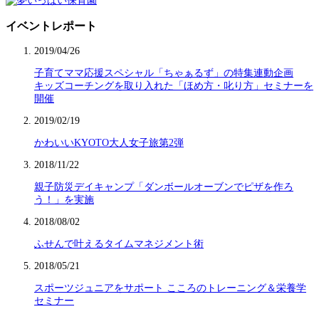
イベントレポート
2019/04/26
子育てママ応援スペシャル「ちゃぁるず」の特集連動企画
キッズコーチングを取り入れた「ほめ方・叱り方」セミナーを
開催
2019/02/19
かわいいKYOTO大人女子旅第2弾
2018/11/22
親子防災デイキャンプ「ダンボールオーブンでピザを作ろ
う！」を実施
2018/08/02
ふせんで叶えるタイムマネジメント術
2018/05/21
スポーツジュニアをサポート こころのトレーニング＆栄養学
セミナー