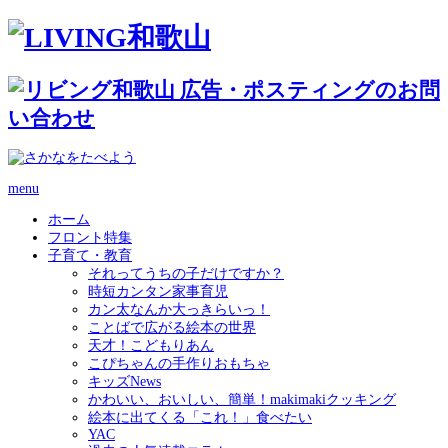
menu
ホーム
フロント特集
子育て・教育
それってうちの子だけですか？
時短カンタン家事育児
カン太なんか大っきらいっ！
ことばで広がる絵本の世界
天才！こどもりあん
こぴちゃんの手作りおもちゃ
キッズNews
かわいい、おいしい、簡単！makimakiクッキング
絵本に出てくる「これ！」食べたい
YAC