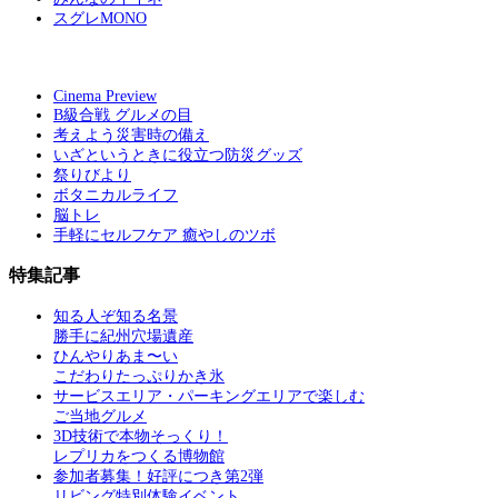
スグレMONO
Cinema Preview
B級合戦 グルメの目
考えよう災害時の備え
いざというときに役立つ防災グッズ
祭りびより
ボタニカルライフ
脳トレ
手軽にセルフケア 癒やしのツボ
特集記事
知る人ぞ知る名景
勝手に紀州穴場遺産
ひんやりあま〜い
こだわりたっぷりかき氷
サービスエリア・パーキングエリアで楽しむ
ご当地グルメ
3D技術で本物そっくり！
レプリカをつくる博物館
参加者募集！好評につき第2弾
リビング特別体験イベント