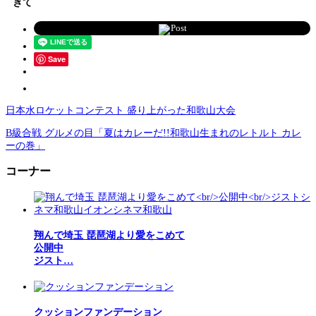
きて
Post
Save
日本水ロケットコンテスト 盛り上がった和歌山大会
B級合戦 グルメの目「夏はカレーだ!!和歌山生まれのレトルト カレ
ーの巻」
コーナー
翔んで埼玉 琵琶湖より愛をこめて
公開中
ジスト…
クッションファンデーション