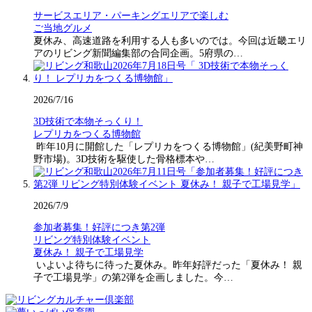
サービスエリア・パーキングエリアで楽しむ
ご当地グルメ
夏休み、高速道路を利用する人も多いのでは。今回は近畿エリ
アのリビング新聞編集部の合同企画。5府県の…
2026/7/16
3D技術で本物そっくり！
レプリカをつくる博物館
昨年10月に開館した「レプリカをつくる博物館」(紀美野町神
野市場)。3D技術を駆使した骨格標本や…
2026/7/9
参加者募集！好評につき第2弾
リビング特別体験イベント
夏休み！ 親子で工場見学
いよいよ待ちに待った夏休み。昨年好評だった「夏休み！ 親
子で工場見学」の第2弾を企画しました。今…