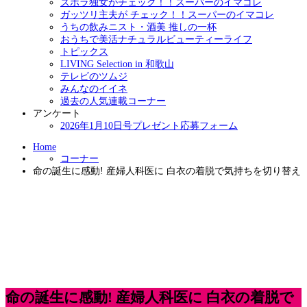
ズボラ独女がチェック！！スーパーのイマコレ
ガッツリ主夫が チェック！！スーパーのイマコレ
うちの飲みニスト・酒美 推しの一杯
おうちで美活ナチュラルビューティーライフ
トピックス
LIVING Selection in 和歌山
テレビのツムジ
みんなのイイネ
過去の人気連載コーナー
アンケート
2026年1月10日号プレゼント応募フォーム
Home
コーナー
命の誕生に感動! 産婦人科医に 白衣の着脱で気持ちを切り替え
命の誕生に感動! 産婦人科医に 白衣の着脱で