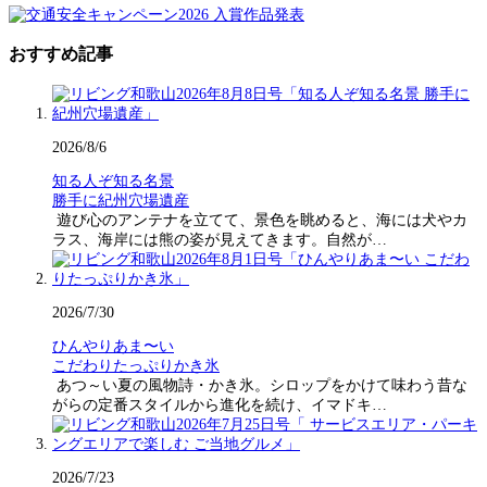
おすすめ記事
2026/8/6
知る人ぞ知る名景
勝手に紀州穴場遺産
遊び心のアンテナを立てて、景色を眺めると、海には犬やカ
ラス、海岸には熊の姿が見えてきます。自然が…
2026/7/30
ひんやりあま〜い
こだわりたっぷりかき氷
あつ～い夏の風物詩・かき氷。シロップをかけて味わう昔な
がらの定番スタイルから進化を続け、イマドキ…
2026/7/23