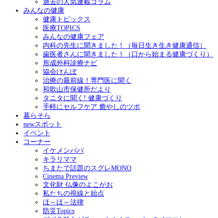
過去の人気連載コラム
みんなの健康
健康トピックス
医療TOPICS
みんなの健康フェア
内科の先生に聞きました！（毎日生き生き健康通信）
歯医者さんに聞きました！（口から始まる健康づくり）
形成外科診療ナビ
協会けんぽ
治療の最前線！専門医に聞く
和歌山市保健所だより
タニタに聞く! 健康づくり
手軽にセルフケア 癒やしのツボ
暮らそら
newスポット
イベント
コーナー
イケメンパパ
キラリママ
ちまたで話題のスグレMONO
Cinema Preview
文化財 仏像のよこがお
私たちの視線と始点
ほ～ほ～法律
防災Topics