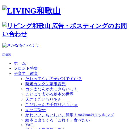
menu
ホーム
フロント特集
子育て・教育
それってうちの子だけですか？
時短カンタン家事育児
カン太なんか大っきらいっ！
ことばで広がる絵本の世界
天才！こどもりあん
こぴちゃんの手作りおもちゃ
キッズNews
かわいい、おいしい、簡単！makimakiクッキング
絵本に出てくる「これ！」食べたい
YAC