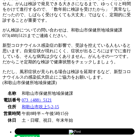
せん。がんは検診で発見できる大きさになるまで、ゆっくりと時間
をかけて進行するので、「数年前に検診を受けたから」「異常なし
だったので、しばらく受けなくても大丈夫」ではなく、定期的に受
診することが重要です。
がん検診についての問い合わせは、和歌山市保健所地域保健課
073(488)5121までご連絡ください。
新型コロナウイルス感染症の影響で、受診を控えている人もいると
思います。自覚症状が現れにくく、症状が出るころにはすでに進行
している、そんな病気は少なくありません。がんもその一つです。
だからこそ定期的な検診で健康状態をチェックしましょう。
ただし、風邪症状が見られる場合は検診を延期するなど、新型コロ
ナウイルスの感染拡大防止にご協力をお願いします。
(和歌山市保健所地域保健課)
名称
和歌山市保健所地域保健課
電話番号
073（488）5121
住所
和歌山市吹上5-2-15
営業時間
午前8時半～午後5時15分
休日
土・日曜、祝日、年末年始
Post