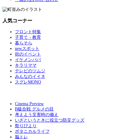
人気コーナー
フロント特集
子育て・教育
暮らそら
newスポット
街のイベント
イケメンパパ
キラリママ
テレビのツムジ
みんなのイイネ
スグレMONO
Cinema Preview
B級合戦 グルメの目
考えよう災害時の備え
いざというときに役立つ防災グッズ
祭りびより
ボタニカルライフ
脳トレ