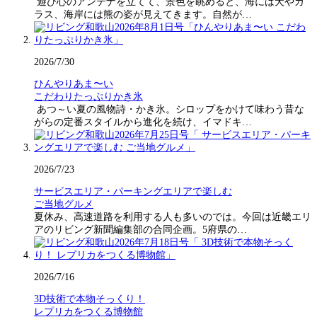
遊び心のアンテナを立てて、景色を眺めると、海には犬やカ
ラス、海岸には熊の姿が見えてきます。自然が…
2026/7/30
ひんやりあま〜い
こだわりたっぷりかき氷
あつ～い夏の風物詩・かき氷。シロップをかけて味わう昔な
がらの定番スタイルから進化を続け、イマドキ…
2026/7/23
サービスエリア・パーキングエリアで楽しむ
ご当地グルメ
夏休み、高速道路を利用する人も多いのでは。今回は近畿エリ
アのリビング新聞編集部の合同企画。5府県の…
2026/7/16
3D技術で本物そっくり！
レプリカをつくる博物館