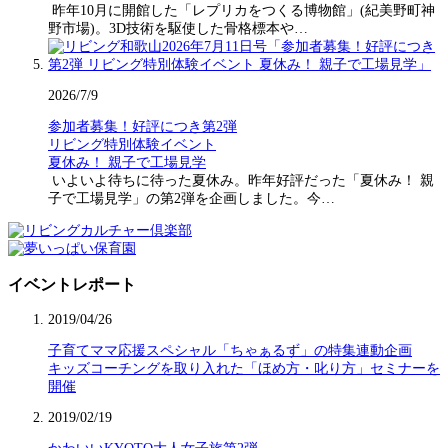
昨年10月に開館した「レプリカをつくる博物館」(紀美野町神
野市場)。3D技術を駆使した骨格標本や…
2026/7/9
参加者募集！好評につき第2弾
リビング特別体験イベント
夏休み！ 親子で工場見学
いよいよ待ちに待った夏休み。昨年好評だった「夏休み！ 親
子で工場見学」の第2弾を企画しました。今…
イベントレポート
2019/04/26
子育てママ応援スペシャル「ちゃぁるず」の特集連動企画
キッズコーチングを取り入れた「ほめ方・叱り方」セミナーを
開催
2019/02/19