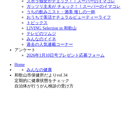
ズボラ独女がチェック！！スーパーのイマコレ
ガッツリ主夫が チェック！！スーパーのイマコレ
うちの飲みニスト・酒美 推しの一杯
おうちで美活ナチュラルビューティーライフ
トピックス
LIVING Selection in 和歌山
テレビのツムジ
みんなのイイネ
過去の人気連載コーナー
アンケート
2026年1月10日号プレゼント応募フォーム
Home
みんなの健康
和歌山市保健所だよりvol.34
定期的に健康状態をチェック
自治体が行うがん検診の受け方