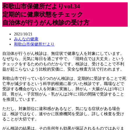
和歌山市保健所だよりvol.34
定期的に健康状態をチェック
自治体が行うがん検診の受け方
2021/10/21
みんなの健康
和歌山市保健所だより
自治体が行うがん検診は、無症状で健康な人を対象にしています。
なぜなら、元気に毎日を過ごす中で、「現時点では大丈夫」という
チェックをするためのものだからです。検診は、受けることで不利
益が起こらないよう比較的安価に、安全な検査方法で行われます。
和歌山市で行っている5つのがん検診は、定期的に受診することで死
亡率が減少するという科学的根拠に基づいた検診です。職場などで
受診する機会がない人を対象に実施し、肺がん・大腸がんは1年に1
回、胃がん・子宮頸がん・乳がんは2年に1回の間隔で受診すること
を推奨しています。
ただし、対象部位に違和感があるなど、気になる症状がある場合
は、検診ではなく、速やかに医療機関を受診し、詳しく検査を受け
ることが大切です。
がん検診の結果は、その先何年も効果が保証されるものではありま