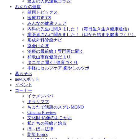
過去の人気連載コラム
みんなの健康
健康トピックス
医療TOPICS
みんなの健康フェア
内科の先生に聞きました！（毎日生き生き健康通信）
歯医者さんに聞きました！（口から始まる健康づくり）
形成外科診療ナビ
協会けんぽ
治療の最前線！専門医に聞く
和歌山市保健所だより
タニタに聞く! 健康づくり
手軽にセルフケア 癒やしのツボ
暮らそら
newスポット
イベント
コーナー
イケメンパパ
キラリママ
ちまたで話題のスグレMONO
Cinema Preview
文化財 仏像のよこがお
私たちの視線と始点
ほ～ほ～法律
防災Topics