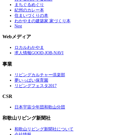
まちぐるめぐり
紀州のカレー本
住まいづくりの本
わかやまの建築家 家づくり本
Nest
Webメディア
ロカルわかやま
求人情報GOOD-JOB-NAVI
事業
リビングカルチャー倶楽部
夢いっぱい保育園
リビングフェスタ2017
CSR
日本宇宙少年団和歌山分団
和歌山リビング新聞社
和歌山リビング新聞社について
会社情報