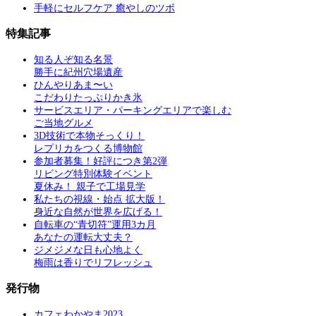
手軽にセルフケア 癒やしのツボ
特集記事
知る人ぞ知る名景
勝手に紀州穴場遺産
ひんやりあま〜い
こだわりたっぷりかき氷
サービスエリア・パーキングエリアで楽しむ
ご当地グルメ
3D技術で本物そっくり！
レプリカをつくる博物館
参加者募集！好評につき第2弾
リビング特別体験イベント
夏休み！ 親子で工場見学
私たちの視線・始点 拡大版！
身近な自然が世界を広げる！
自転車の“青切符”運用3カ月
あなたの運転大丈夫？
ジメジメな日も心地よく
梅雨は香りでリフレッシュ
発行物
カフェわかやま2023