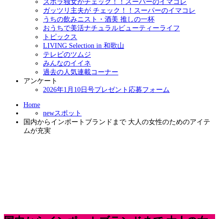
ズボラ独女がチェック！！スーパーのイマコレ
ガッツリ主夫が チェック！！スーパーのイマコレ
うちの飲みニスト・酒美 推しの一杯
おうちで美活ナチュラルビューティーライフ
トピックス
LIVING Selection in 和歌山
テレビのツムジ
みんなのイイネ
過去の人気連載コーナー
アンケート
2026年1月10日号プレゼント応募フォーム
Home
newスポット
国内からインポートブランドまで 大人の女性のためのアイテ
ムが充実