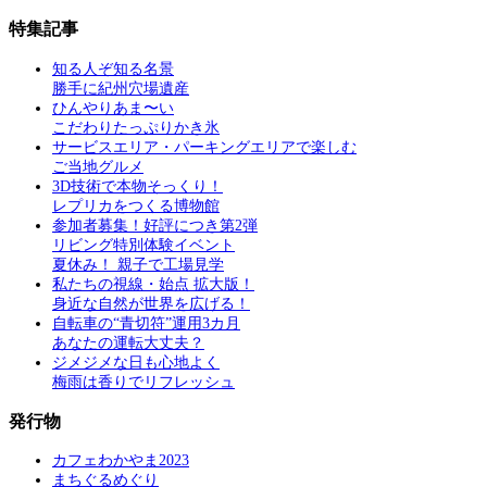
特集記事
知る人ぞ知る名景
勝手に紀州穴場遺産
ひんやりあま〜い
こだわりたっぷりかき氷
サービスエリア・パーキングエリアで楽しむ
ご当地グルメ
3D技術で本物そっくり！
レプリカをつくる博物館
参加者募集！好評につき第2弾
リビング特別体験イベント
夏休み！ 親子で工場見学
私たちの視線・始点 拡大版！
身近な自然が世界を広げる！
自転車の“青切符”運用3カ月
あなたの運転大丈夫？
ジメジメな日も心地よく
梅雨は香りでリフレッシュ
発行物
カフェわかやま2023
まちぐるめぐり