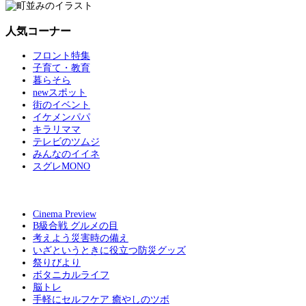
人気コーナー
フロント特集
子育て・教育
暮らそら
newスポット
街のイベント
イケメンパパ
キラリママ
テレビのツムジ
みんなのイイネ
スグレMONO
Cinema Preview
B級合戦 グルメの目
考えよう災害時の備え
いざというときに役立つ防災グッズ
祭りびより
ボタニカルライフ
脳トレ
手軽にセルフケア 癒やしのツボ