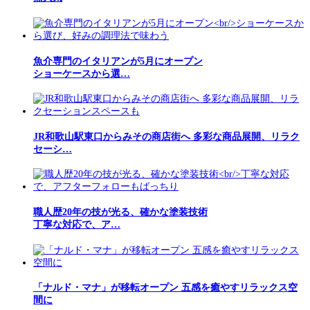
魚介専門のイタリアンが5月にオープン
ショーケースから選…
JR和歌山駅東口からみその商店街へ 多彩な商品展開、リラク
セーシ…
職人歴20年の技が光る、確かな塗装技術
丁寧な対応で、ア…
「ナルド・マナ」が移転オープン 五感を癒やすリラックス空
間に