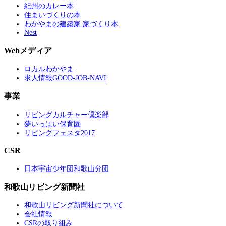
紀州のカレー本
住まいづくりの本
わかやまの建築家 家づくり本
Nest
Webメディア
ロカルわかやま
求人情報GOOD-JOB-NAVI
事業
リビングカルチャー倶楽部
夢いっぱい保育園
リビングフェスタ2017
CSR
日本宇宙少年団和歌山分団
和歌山リビング新聞社
和歌山リビング新聞社について
会社情報
CSRの取り組み