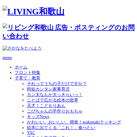
menu
ホーム
フロント特集
子育て・教育
それってうちの子だけですか？
時短カンタン家事育児
カン太なんか大っきらいっ！
ことばで広がる絵本の世界
天才！こどもりあん
こぴちゃんの手作りおもちゃ
キッズNews
かわいい、おいしい、簡単！makimakiクッキング
絵本に出てくる「これ！」食べたい
YAC