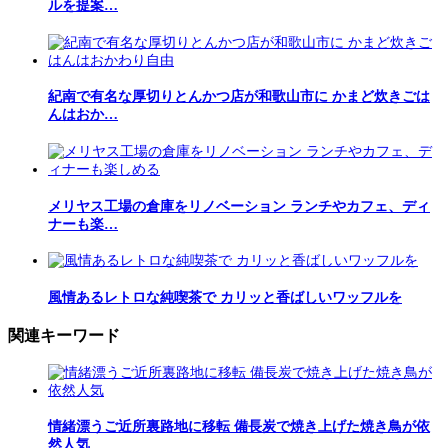
ルを提案…
紀南で有名な厚切りとんかつ店が和歌山市に かまど炊きごは
んはおか…
メリヤス工場の倉庫をリノベーション ランチやカフェ、ディ
ナーも楽…
風情あるレトロな純喫茶で カリッと香ばしいワッフルを
関連キーワード
情緒漂うご近所裏路地に移転 備長炭で焼き上げた焼き鳥が依
然人気