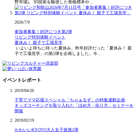
野市場)。3D技術を駆使した骨格標本や…
2026/7/9
参加者募集！好評につき第2弾
リビング特別体験イベント
夏休み！ 親子で工場見学
いよいよ待ちに待った夏休み。昨年好評だった「夏休み！ 親
子で工場見学」の第2弾を企画しました。今…
イベントレポート
2019/04/26
子育てママ応援スペシャル「ちゃぁるず」の特集連動企画
キッズコーチングを取り入れた「ほめ方・叱り方」セミナーを
開催
2019/02/19
かわいいKYOTO大人女子旅第2弾