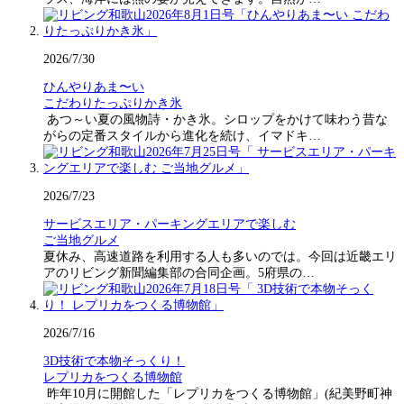
2026/7/30
ひんやりあま〜い
こだわりたっぷりかき氷
あつ～い夏の風物詩・かき氷。シロップをかけて味わう昔な
がらの定番スタイルから進化を続け、イマドキ…
2026/7/23
サービスエリア・パーキングエリアで楽しむ
ご当地グルメ
夏休み、高速道路を利用する人も多いのでは。今回は近畿エリ
アのリビング新聞編集部の合同企画。5府県の…
2026/7/16
3D技術で本物そっくり！
レプリカをつくる博物館
昨年10月に開館した「レプリカをつくる博物館」(紀美野町神