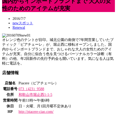
国内からインポートブランドまで 大人の女
性のためのアイテムが充実
2016/7/7
newスポット
Renewal
オレンジ色のテントが目印。城北公園の南側で7年間営業していたブ
ティック「ピアチェーレ」が、堀止西に移転オープンしました。国
内からインポートブランドまで、おしゃれな大人の女性ためのアイ
テムが充実。自分に似合う色を見つけるパーソナルカラー診断（有
料）の他、年2回新作の先行予約会も開いています。気になる人は気
軽に電話を。
店舗情報
店舗名
Piacere（ピアチェーレ）
電話番号
073（423）9588
住所
和歌山市堀止西1-1-5
営業時間
午前11時〜午後6時
休日
日・火曜、月1回月曜不定休あり
HP
http://piacere-ciao.com/