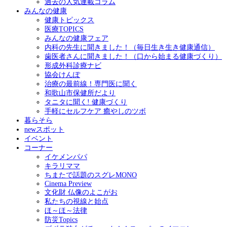
過去の人気連載コラム
みんなの健康
健康トピックス
医療TOPICS
みんなの健康フェア
内科の先生に聞きました！（毎日生き生き健康通信）
歯医者さんに聞きました！（口から始まる健康づくり）
形成外科診療ナビ
協会けんぽ
治療の最前線！専門医に聞く
和歌山市保健所だより
タニタに聞く! 健康づくり
手軽にセルフケア 癒やしのツボ
暮らそら
newスポット
イベント
コーナー
イケメンパパ
キラリママ
ちまたで話題のスグレMONO
Cinema Preview
文化財 仏像のよこがお
私たちの視線と始点
ほ～ほ～法律
防災Topics