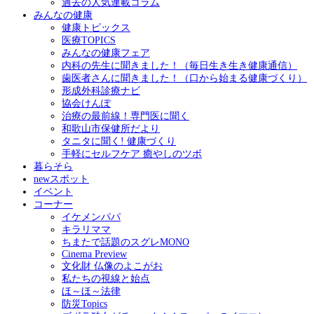
過去の人気連載コラム
みんなの健康
健康トピックス
医療TOPICS
みんなの健康フェア
内科の先生に聞きました！（毎日生き生き健康通信）
歯医者さんに聞きました！（口から始まる健康づくり）
形成外科診療ナビ
協会けんぽ
治療の最前線！専門医に聞く
和歌山市保健所だより
タニタに聞く! 健康づくり
手軽にセルフケア 癒やしのツボ
暮らそら
newスポット
イベント
コーナー
イケメンパパ
キラリママ
ちまたで話題のスグレMONO
Cinema Preview
文化財 仏像のよこがお
私たちの視線と始点
ほ～ほ～法律
防災Topics