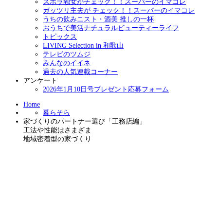
ズボラ独女がチェック！！スーパーのイマコレ
ガッツリ主夫が チェック！！スーパーのイマコレ
うちの飲みニスト・酒美 推しの一杯
おうちで美活ナチュラルビューティーライフ
トピックス
LIVING Selection in 和歌山
テレビのツムジ
みんなのイイネ
過去の人気連載コーナー
アンケート
2026年1月10日号プレゼント応募フォーム
Home
暮らそら
家づくりのパートナー選び「工務店編」
工法や性能はさまざま
地域密着型の家づくり