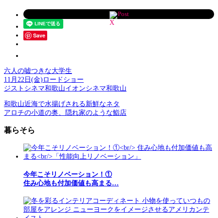
Post
Save
六人の嘘つきな大学生
11月22日(金)ロードショー
ジストシネマ和歌山イオンシネマ和歌山
和歌山近海で水揚げされる新鮮なネタ
アロチの小道の奥、隠れ家のような鮨店
暮らそら
今年こそリノベーション！①
住み心地も付加価値も高まる…