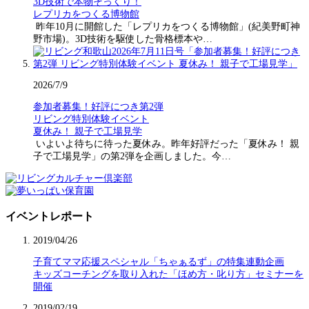
3D技術で本物そっくり！
レプリカをつくる博物館
昨年10月に開館した「レプリカをつくる博物館」(紀美野町神
野市場)。3D技術を駆使した骨格標本や…
2026/7/9
参加者募集！好評につき第2弾
リビング特別体験イベント
夏休み！ 親子で工場見学
いよいよ待ちに待った夏休み。昨年好評だった「夏休み！ 親
子で工場見学」の第2弾を企画しました。今…
イベントレポート
2019/04/26
子育てママ応援スペシャル「ちゃぁるず」の特集連動企画
キッズコーチングを取り入れた「ほめ方・叱り方」セミナーを
開催
2019/02/19