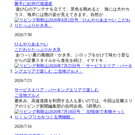
勝手に紀州穴場遺産
遊び心のアンテナを立てて、景色を眺めると、海には犬やカ
ラス、海岸には熊の姿が見えてきます。自然が…
2026/7/30
ひんやりあま〜い
こだわりたっぷりかき氷
あつ～い夏の風物詩・かき氷。シロップをかけて味わう昔な
がらの定番スタイルから進化を続け、イマドキ…
2026/7/23
サービスエリア・パーキングエリアで楽しむ
ご当地グルメ
夏休み、高速道路を利用する人も多いのでは。今回は近畿エリ
アのリビング新聞編集部の合同企画。5府県の…
2026/7/16