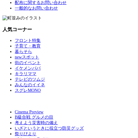
配布に関するお問い合わせ
一般的なお問い合わせ
人気コーナー
フロント特集
子育て・教育
暮らそら
newスポット
街のイベント
イケメンパパ
キラリママ
テレビのツムジ
みんなのイイネ
スグレMONO
Cinema Preview
B級合戦 グルメの目
考えよう災害時の備え
いざというときに役立つ防災グッズ
祭りびより