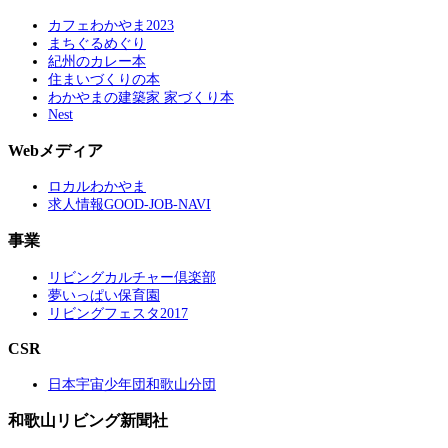
カフェわかやま2023
まちぐるめぐり
紀州のカレー本
住まいづくりの本
わかやまの建築家 家づくり本
Nest
Webメディア
ロカルわかやま
求人情報GOOD-JOB-NAVI
事業
リビングカルチャー倶楽部
夢いっぱい保育園
リビングフェスタ2017
CSR
日本宇宙少年団和歌山分団
和歌山リビング新聞社