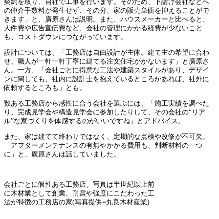
契約を取り、自社で工事を行います。そのため、下請け会社などへ
の仲介手数料が発生せず、その分、家の販売単価を抑えることがで
きます」と、廣原さんは説明。また、ハウスメーカーと比べると、
人件費や広告宣伝費など、会社の管理にかかる経費が少ないこと
も、コストダウンにつながっています。
設計については、「工務店は自由設計が主体。建て主の希望に合わ
せ、職人が一軒一軒丁寧に建てる注文住宅がかないます」と廣原さ
ん。一方、「会社ごとに得意な工法や建築スタイルがあり、デザイ
ンに関しても、社内に設計士を抱えているところがあれば、社外に
依頼するところも」とも。
数ある工務店から感性に合う会社を選ぶには、「施工実績を調べた
り、完成見学会や構造見学会に参加したりして、その会社の“リア
ル”な家づくりを体感するのがいいですね」とアドバイス。
また、家は建てて終わりではなく、定期的な点検や改修が不可欠。
「アフターメンテナンスの有無やかかる費用も、判断材料の一つ
に」と、廣原さんは話していました。
会社ごとに個性ある工務店。写真は半世紀以上前
に木材業として創業、耐震や強度にこだわった工
法が特徴の工務店の家(写真提供=丸良木材産業)