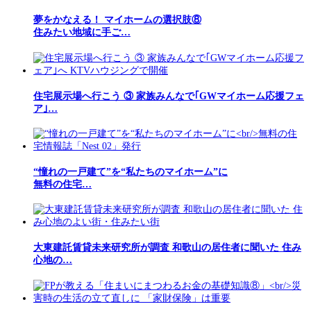
夢をかなえる！ マイホームの選択肢⑧
住みたい地域に手ご…
住宅展示場へ行こう ③ 家族みんなで｢GWマイホーム応援フェ
ア｣…
“憧れの一戸建て”を“私たちのマイホーム”に
無料の住宅…
大東建託賃貸未来研究所が調査 和歌山の居住者に聞いた 住み
心地の…