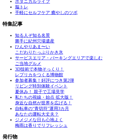
ボタニカルライフ
脳トレ
手軽にセルフケア 癒やしのツボ
特集記事
知る人ぞ知る名景
勝手に紀州穴場遺産
ひんやりあま〜い
こだわりたっぷりかき氷
サービスエリア・パーキングエリアで楽しむ
ご当地グルメ
3D技術で本物そっくり！
レプリカをつくる博物館
参加者募集！好評につき第2弾
リビング特別体験イベント
夏休み！ 親子で工場見学
私たちの視線・始点 拡大版！
身近な自然が世界を広げる！
自転車の“青切符”運用3カ月
あなたの運転大丈夫？
ジメジメな日も心地よく
梅雨は香りでリフレッシュ
発行物