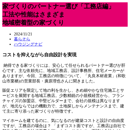
家づくりのパートナー選び「工務店編」
工法や性能はさまざま
地域密着型の家づくり
2024/11/21
暮らそら
ハウジングナビ
コストを抑えながら自由設計を実現
納得できる家づくりには、安心して任せられるパートナー選びが肝
心です。主な依頼先に、地域工務店、設計事務所、住宅メーカーが
ありますが、今回、工務店の特徴について、「丸良木材産業」(和歌
山市栗栖)の営業部長・廣原理也さんに聞きました。
販促エリアを限定して地の利を生かし、きめ細やかな住宅施工とサ
ービスを展開する地域工務店。少数精鋭の小規模経営から、フラン
チャイズの加盟店、中堅ビルダーまで、会社の規模は異なります
が、地元ならではの機動力で、土地探しからメンテナンスまで、建
て主に寄り添った家づくりが特徴です。
マイホームを建てるのに、気になるのが建築コストと設計の自由度
ですが、工務店の場合は？ 「まずコスト面ですが、工務店は自社で