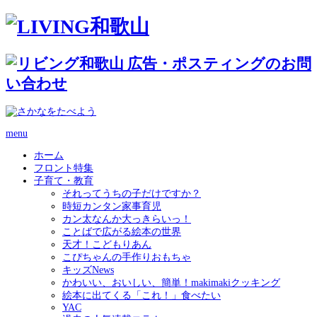
menu
ホーム
フロント特集
子育て・教育
それってうちの子だけですか？
時短カンタン家事育児
カン太なんか大っきらいっ！
ことばで広がる絵本の世界
天才！こどもりあん
こぴちゃんの手作りおもちゃ
キッズNews
かわいい、おいしい、簡単！makimakiクッキング
絵本に出てくる「これ！」食べたい
YAC