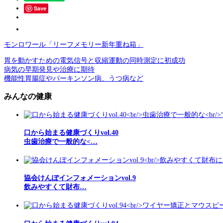
Save
モンロワール「リーフメモリー新年重ね箱」
胃を動かすための電気信号と収縮運動の同時測定に初成功
病気の早期発見や治療に期待
機能性胃腸症やパーキンソン病、うつ病など
みんなの健康
口から始まる健康づくりvol.40
虫歯治療で一般的な<…
協会けんぽインフォメーションvol.9
飲みやすくて財布…