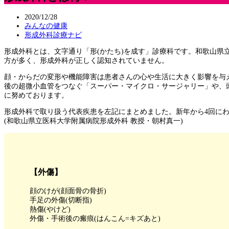
2020/12/28
みんなの健康
形成外科診療ナビ
形成外科とは、文字通り「形(かたち)を成す」診療科です。和歌山県
方が多く、形成外科が正しく認知されていません。
顔・からだの変形や機能障害は患者さんの心や生活に大きく影響を与え
後の超微小血管をつなぐ「スーパー・マイクロ・サージャリー」や、
に努めております。
形成外科で取り扱う代表疾患を左記にまとめました。新年から4回にわ
(和歌山県立医科大学附属病院形成外科 教授・朝村真一)
【外傷】
顔のけが(顔面骨の骨折)
手足の外傷(切断指)
熱傷(やけど)
外傷・手術後の瘢痕(はんこん=キズあと)