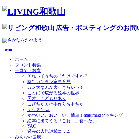
menu
ホーム
フロント特集
子育て・教育
それってうちの子だけですか？
時短カンタン家事育児
カン太なんか大っきらいっ！
ことばで広がる絵本の世界
天才！こどもりあん
こぴちゃんの手作りおもちゃ
キッズNews
かわいい、おいしい、簡単！makimakiクッキング
絵本に出てくる「これ！」食べたい
YAC
過去の人気連載コラム
みんなの健康