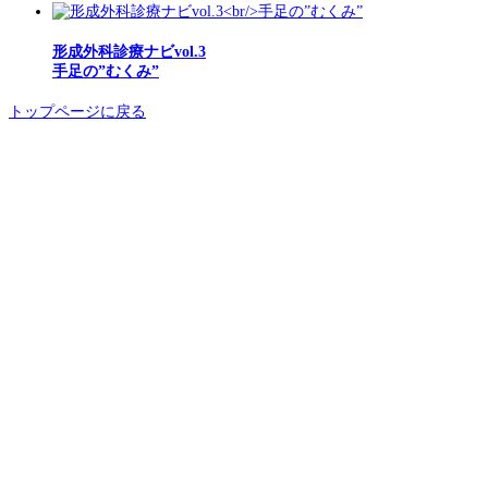
形成外科診療ナビvol.3
手足の”むくみ”
トップページに戻る