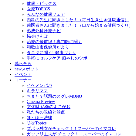
健康トピックス
医療TOPICS
みんなの健康フェア
内科の先生に聞きました！（毎日生き生き健康通信）
歯医者さんに聞きました！（口から始まる健康づくり）
形成外科診療ナビ
協会けんぽ
治療の最前線！専門医に聞く
和歌山市保健所だより
タニタに聞く! 健康づくり
手軽にセルフケア 癒やしのツボ
暮らそら
newスポット
イベント
コーナー
イケメンパパ
キラリママ
ちまたで話題のスグレMONO
Cinema Preview
文化財 仏像のよこがお
私たちの視線と始点
ほ～ほ～法律
防災Topics
ズボラ独女がチェック！！スーパーのイマコレ
ガッツリ主夫が チェック！！スーパーのイマコレ