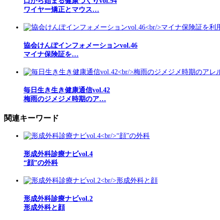
口から始まる健康づくりvol.94
ワイヤー矯正とマウス…
協会けんぽインフォメーションvol.46
マイナ保険証を…
毎日生き生き健康通信vol.42
梅雨のジメジメ時期のア…
関連キーワード
形成外科診療ナビvol.4
“顔”の外科
形成外科診療ナビvol.2
形成外科と顔