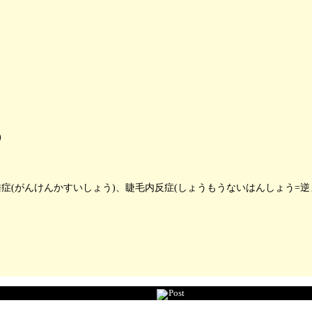
)
垂症(がんけんかすいしょう)、睫毛内反症(しょうもうないはんしょう=逆
Post