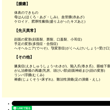
【腫瘍】
体表のできもの
母はん(ほくろ・あざ・しみ)、血管腫(赤あざ)
ケロイド、肥厚性瘢痕(盛り上がったキズあと)
【先天異常】
顔面の変形(顔面裂、唇裂、口蓋裂、小耳症)
手足の変形(多指症・合指症)
へそヘルニア(でべそ)、顎変形症(がくへんけいしょう=受け口
【その他】
腋臭症(えきしゅうしょう=わきが)、陥入爪(巻き爪)、眼瞼下
がん治療後の再建(乳房、頭けい部)顔面神経まひ(顔の変形)
リンパ浮腫(むくみ)
褥瘡(じょくそう=床ずれ)、難治性潰瘍(足の潰瘍・えし)