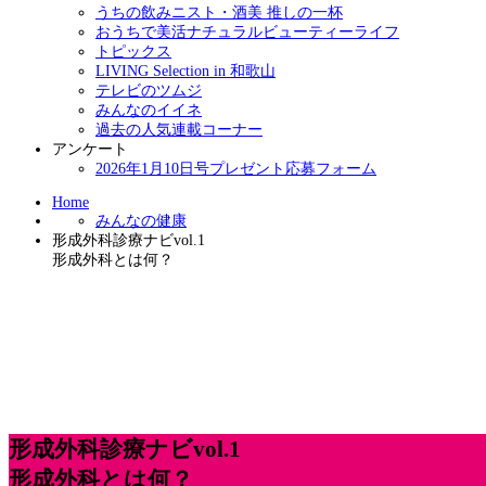
うちの飲みニスト・酒美 推しの一杯
おうちで美活ナチュラルビューティーライフ
トピックス
LIVING Selection in 和歌山
テレビのツムジ
みんなのイイネ
過去の人気連載コーナー
アンケート
2026年1月10日号プレゼント応募フォーム
Home
みんなの健康
形成外科診療ナビvol.1
形成外科とは何？
形成外科診療ナビvol.1
形成外科とは何？