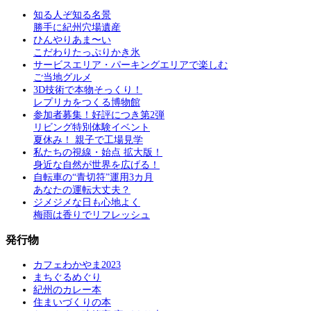
知る人ぞ知る名景
勝手に紀州穴場遺産
ひんやりあま〜い
こだわりたっぷりかき氷
サービスエリア・パーキングエリアで楽しむ
ご当地グルメ
3D技術で本物そっくり！
レプリカをつくる博物館
参加者募集！好評につき第2弾
リビング特別体験イベント
夏休み！ 親子で工場見学
私たちの視線・始点 拡大版！
身近な自然が世界を広げる！
自転車の“青切符”運用3カ月
あなたの運転大丈夫？
ジメジメな日も心地よく
梅雨は香りでリフレッシュ
発行物
カフェわかやま2023
まちぐるめぐり
紀州のカレー本
住まいづくりの本