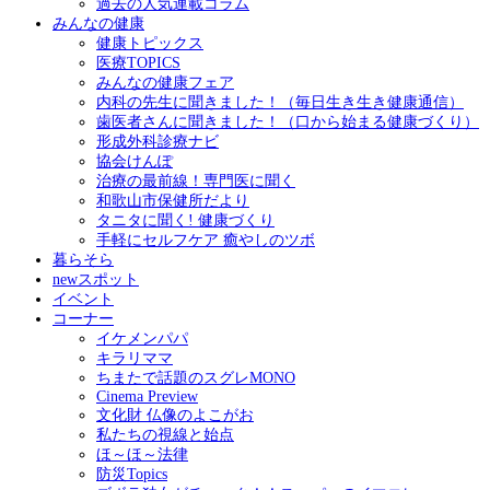
過去の人気連載コラム
みんなの健康
健康トピックス
医療TOPICS
みんなの健康フェア
内科の先生に聞きました！（毎日生き生き健康通信）
歯医者さんに聞きました！（口から始まる健康づくり）
形成外科診療ナビ
協会けんぽ
治療の最前線！専門医に聞く
和歌山市保健所だより
タニタに聞く! 健康づくり
手軽にセルフケア 癒やしのツボ
暮らそら
newスポット
イベント
コーナー
イケメンパパ
キラリママ
ちまたで話題のスグレMONO
Cinema Preview
文化財 仏像のよこがお
私たちの視線と始点
ほ～ほ～法律
防災Topics