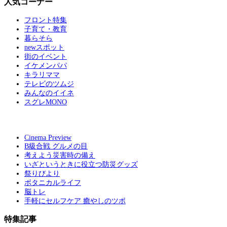
人気コーナー
フロント特集
子育て・教育
暮らそら
newスポット
街のイベント
イケメンパパ
キラリママ
テレビのツムジ
みんなのイイネ
スグレMONO
Cinema Preview
B級合戦 グルメの目
考えよう災害時の備え
いざというときに役立つ防災グッズ
祭りびより
ボタニカルライフ
脳トレ
手軽にセルフケア 癒やしのツボ
特集記事