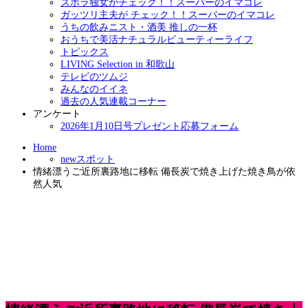
ズボラ独女がチェック！！スーパーのイマコレ
ガッツリ主夫が チェック！！スーパーのイマコレ
うちの飲みニスト・酒美 推しの一杯
おうちで美活ナチュラルビューティーライフ
トピックス
LIVING Selection in 和歌山
テレビのツムジ
みんなのイイネ
過去の人気連載コーナー
アンケート
2026年1月10日号プレゼント応募フォーム
Home
newスポット
情緒漂うご近所裏路地に移転 備長炭で焼き上げた焼き鳥が依
然人気