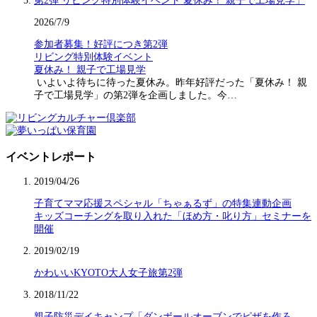
2026/7/9
参加者募集！好評につき第2弾
リビング特別体験イベント
夏休み！ 親子で工場見学
いよいよ待ちに待った夏休み。昨年好評だった「夏休み！ 親
子で工場見学」の第2弾を企画しました。今…
イベントレポート
2019/04/26
子育てママ応援スペシャル「ちゃぁるず」の特集連動企画
キッズコーチングを取り入れた「ほめ方・叱り方」セミナーを
開催
2019/02/19
かわいいKYOTO大人女子旅第2弾
2018/11/22
親子防災デイキャンプ「ダンボールオーブンでピザを作ろ