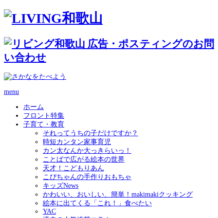
menu
ホーム
フロント特集
子育て・教育
それってうちの子だけですか？
時短カンタン家事育児
カン太なんか大っきらいっ！
ことばで広がる絵本の世界
天才！こどもりあん
こぴちゃんの手作りおもちゃ
キッズNews
かわいい、おいしい、簡単！makimakiクッキング
絵本に出てくる「これ！」食べたい
YAC