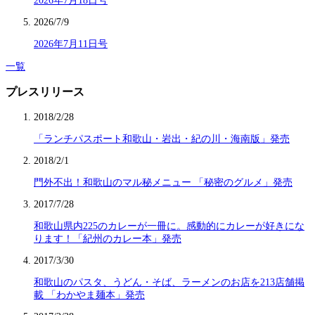
2026年7月18日号
2026/7/9
2026年7月11日号
一覧
プレスリリース
2018/2/28
「ランチパスポート和歌山・岩出・紀の川・海南版」発売
2018/2/1
門外不出！和歌山のマル秘メニュー 「秘密のグルメ」発売
2017/7/28
和歌山県内225のカレーが一冊に。感動的にカレーが好きにな
ります！「紀州のカレー本」発売
2017/3/30
和歌山のパスタ、うどん・そば、ラーメンのお店を213店舗掲
載 「わかやま麺本」発売