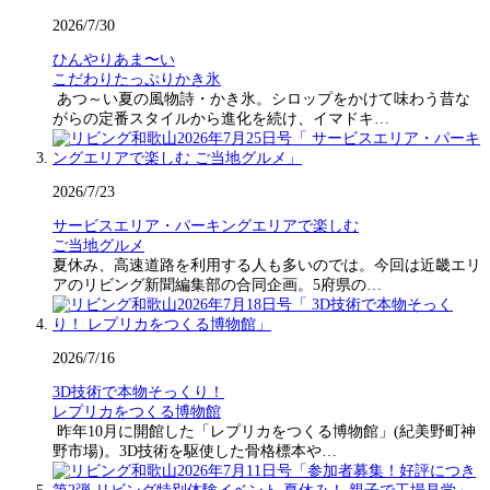
2026/7/30
ひんやりあま〜い
こだわりたっぷりかき氷
あつ～い夏の風物詩・かき氷。シロップをかけて味わう昔な
がらの定番スタイルから進化を続け、イマドキ…
2026/7/23
サービスエリア・パーキングエリアで楽しむ
ご当地グルメ
夏休み、高速道路を利用する人も多いのでは。今回は近畿エリ
アのリビング新聞編集部の合同企画。5府県の…
2026/7/16
3D技術で本物そっくり！
レプリカをつくる博物館
昨年10月に開館した「レプリカをつくる博物館」(紀美野町神
野市場)。3D技術を駆使した骨格標本や…