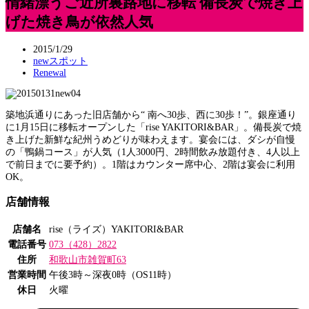
情緒漂うご近所裏路地に移転 備長炭で焼き上
げた焼き鳥が依然人気
2015/1/29
newスポット
Renewal
築地浜通りにあった旧店舗から“ 南へ30歩、西に30歩！”。銀座通り
に1月15日に移転オープンした「rise YAKITORI&BAR」。備長炭で焼
き上げた新鮮な紀州うめどりが味わえます。宴会には、ダシが自慢
の「鴨鍋コース」が人気（1人3000円、2時間飲み放題付き、4人以上
で前日までに要予約）。1階はカウンター席中心、2階は宴会に利用
OK。
店舗情報
店舗名
rise（ライズ）YAKITORI&BAR
電話番号
073（428）2822
住所
和歌山市雑賀町63
営業時間
午後3時～深夜0時（OS11時）
休日
火曜