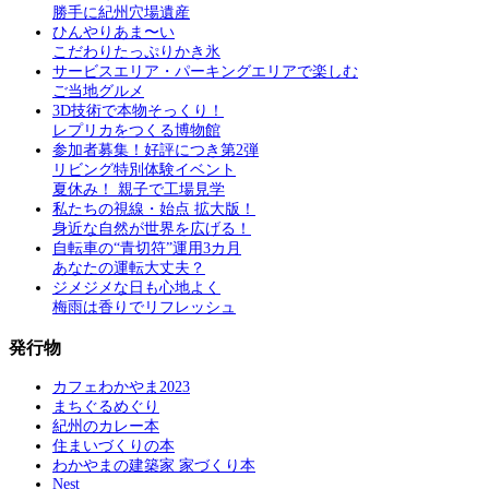
勝手に紀州穴場遺産
ひんやりあま〜い
こだわりたっぷりかき氷
サービスエリア・パーキングエリアで楽しむ
ご当地グルメ
3D技術で本物そっくり！
レプリカをつくる博物館
参加者募集！好評につき第2弾
リビング特別体験イベント
夏休み！ 親子で工場見学
私たちの視線・始点 拡大版！
身近な自然が世界を広げる！
自転車の“青切符”運用3カ月
あなたの運転大丈夫？
ジメジメな日も心地よく
梅雨は香りでリフレッシュ
発行物
カフェわかやま2023
まちぐるめぐり
紀州のカレー本
住まいづくりの本
わかやまの建築家 家づくり本
Nest