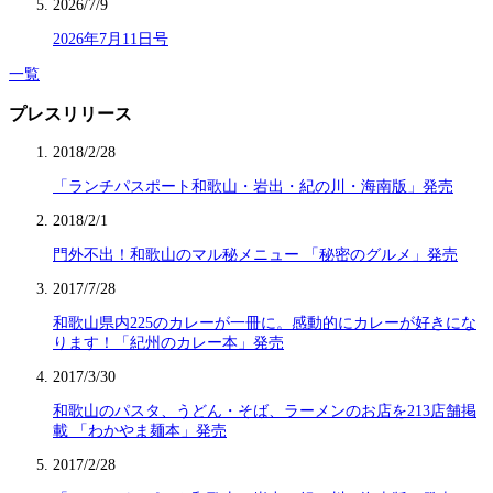
2026/7/9
2026年7月11日号
一覧
プレスリリース
2018/2/28
「ランチパスポート和歌山・岩出・紀の川・海南版」発売
2018/2/1
門外不出！和歌山のマル秘メニュー 「秘密のグルメ」発売
2017/7/28
和歌山県内225のカレーが一冊に。感動的にカレーが好きにな
ります！「紀州のカレー本」発売
2017/3/30
和歌山のパスタ、うどん・そば、ラーメンのお店を213店舗掲
載 「わかやま麺本」発売
2017/2/28