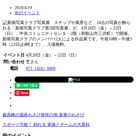
2018/4/19
街のイベント
スナップや風景など、24点の写真が飾ら
れる「新南写真クラブ第5回写真展」が、4月20日（金）～22日
（日）、中央コミュニティセンタ－2階（和歌山市三沢町）で開催。
新南写真クラブのメンバー12人による作品展です。午前10時～午後5
時（22日は4時まで）。入場無料。
イベント日
4月20日（金）～22日（日）
問い合わせ
芝さん
電話
073（424）8409
Post
Save
最高峰の国産わさび発祥の地 真妻のわさび
スポーツ万能！ 頼れる 家族とチームの大黒柱
街のイベント