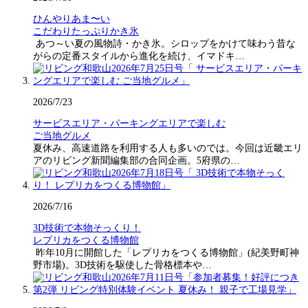
ひんやりあま〜い
こだわりたっぷりかき氷
あつ～い夏の風物詩・かき氷。シロップをかけて味わう昔な
がらの定番スタイルから進化を続け、イマドキ…
2026/7/23
サービスエリア・パーキングエリアで楽しむ
ご当地グルメ
夏休み、高速道路を利用する人も多いのでは。今回は近畿エリ
アのリビング新聞編集部の合同企画。5府県の…
2026/7/16
3D技術で本物そっくり！
レプリカをつくる博物館
昨年10月に開館した「レプリカをつくる博物館」(紀美野町神
野市場)。3D技術を駆使した骨格標本や…