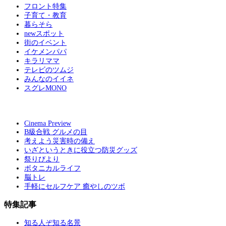
フロント特集
子育て・教育
暮らそら
newスポット
街のイベント
イケメンパパ
キラリママ
テレビのツムジ
みんなのイイネ
スグレMONO
Cinema Preview
B級合戦 グルメの目
考えよう災害時の備え
いざというときに役立つ防災グッズ
祭りびより
ボタニカルライフ
脳トレ
手軽にセルフケア 癒やしのツボ
特集記事
知る人ぞ知る名景