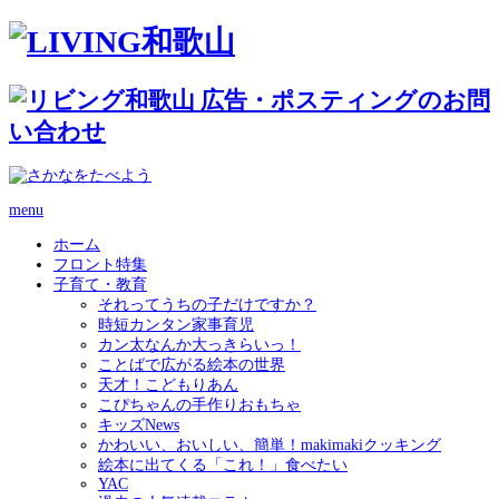
menu
ホーム
フロント特集
子育て・教育
それってうちの子だけですか？
時短カンタン家事育児
カン太なんか大っきらいっ！
ことばで広がる絵本の世界
天才！こどもりあん
こぴちゃんの手作りおもちゃ
キッズNews
かわいい、おいしい、簡単！makimakiクッキング
絵本に出てくる「これ！」食べたい
YAC