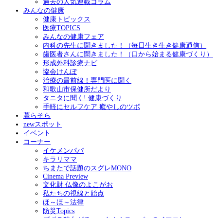
過去の人気連載コラム
みんなの健康
健康トピックス
医療TOPICS
みんなの健康フェア
内科の先生に聞きました！（毎日生き生き健康通信）
歯医者さんに聞きました！（口から始まる健康づくり）
形成外科診療ナビ
協会けんぽ
治療の最前線！専門医に聞く
和歌山市保健所だより
タニタに聞く! 健康づくり
手軽にセルフケア 癒やしのツボ
暮らそら
newスポット
イベント
コーナー
イケメンパパ
キラリママ
ちまたで話題のスグレMONO
Cinema Preview
文化財 仏像のよこがお
私たちの視線と始点
ほ～ほ～法律
防災Topics