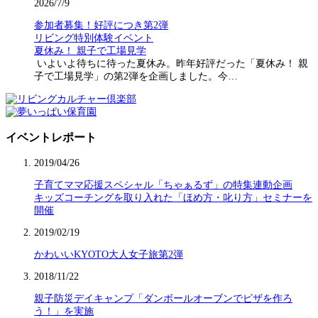
2026/7/9
参加者募集！好評につき第2弾
リビング特別体験イベント
夏休み！ 親子で工場見学
いよいよ待ちに待った夏休み。昨年好評だった「夏休み！ 親
子で工場見学」の第2弾を企画しました。今…
イベントレポート
2019/04/26
子育てママ応援スペシャル「ちゃぁるず」の特集連動企画
キッズコーチングを取り入れた「ほめ方・叱り方」セミナーを
開催
2019/02/19
かわいいKYOTO大人女子旅第2弾
2018/11/22
親子防災デイキャンプ「ダンボールオーブンでピザを作ろ
う！」を実施